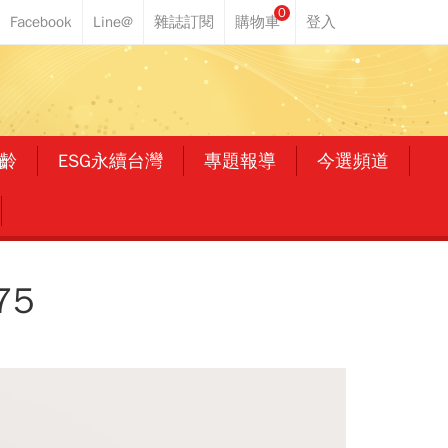
0
齡
ESG永續台灣
專題報導
今選頻道
75