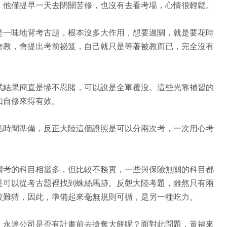
，他僅提早一天去閉關苦修，也沒有去看考場，心情很輕鬆。
是一味地背考古題，根本沒多大作用，想要過關，就是要花時
會教，會提出考前祕笈，自己就只是等著被教而已，完全沒有
試結果簡直是慘不忍賭，可以說是全軍覆沒。這些光靠補習的
如自修來得有效。
點時間準備，反正大陸這個證照是可以分兩次考，一次用心考
灣考的科目相當多，但比較不務實，一些與保險無關的科目都
是可以從考古題裡找到蛛絲馬跡。反觀大陸考題，雖然只有兩
較難猜，因此，準備起來毫無規則可循，是另一種吃力。
，永達公司是否有計畫前去搶奪大餅呢？面對此問題，黃福來