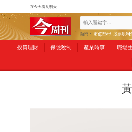
在今天看見明天
熱門：
市值型etf
股票股利
投資理財
保險稅制
產業時事
職場
黃