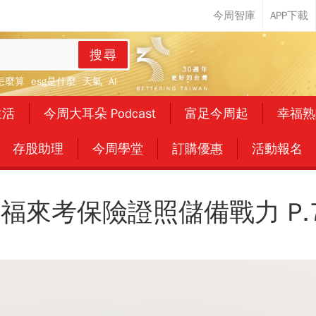
搜尋
怎麼算
esg是什麼
天氣
AI
生活
今周大耳朵 Podcast
富足今周起
幸福熟
存股助理
今周學堂
訂購優惠
活動報名
福來考保險證照儲備戰力 P.