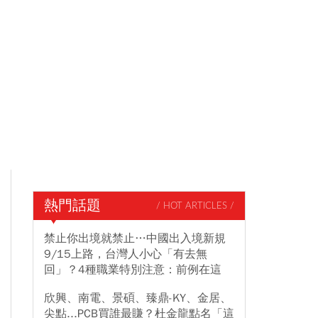
熱門話題
/ HOT ARTICLES /
禁止你出境就禁止…中國出入境新規
9/15上路，台灣人小心「有去無
回」？4種職業特別注意：前例在這
欣興、南電、景碩、臻鼎-KY、金居、
尖點...PCB買誰最賺？杜金龍點名「這