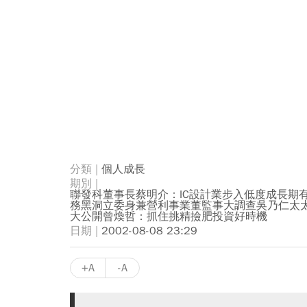
個人成長
聯發科董事長蔡明介：IC設計業步入低度成長期
務黑洞立委身兼營利事業董監事大調查吳乃仁太
大公開曾煥哲：抓住挑精撿肥投資好時機
2002-08-08 23:29
+A
-A