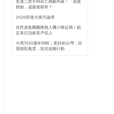
友達二把手柯富仁裸辭內幕！「落後
群創」成最後稻草？
2026前進大南方論壇
佳世達集團艦隊無人機小隊起飛！鎖
定美日頂級客戶切入
今周刊30週年特輯｜更好的台灣：回
望精彩風雲，預見前瞻行動