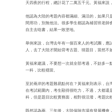
天四夜的行程，總計花了二萬五千元。黃福來說
他認為大陸的考題內容都滿細、滿活的，如果只
間用功，別無他法。很多學生都認為補習班老師
自主去唸書，結果一敗塗地。
舉例來說，台灣去年有一個百來人的考試團，應
人，去了大陸才開始背考古題、猜題目，當然不
黃福來建議，不要想一次就全部考過，不妨多一
一科，比較穩當。
至於兩岸的考題難易點何在？黃福來則表示，台
在考試範圍內，考生顯得很吃力，不過，大都還
科，但是題目比較實務面，相對很活潑，考題比
既然認為兩、三年後，大陸保險市場有發展機會