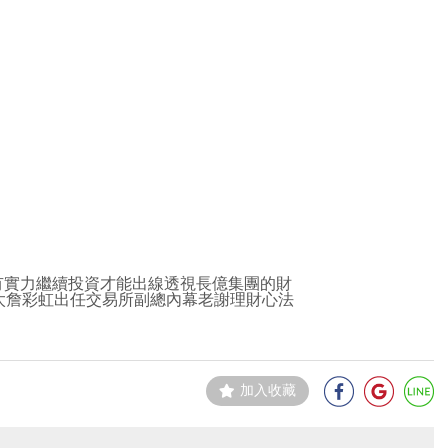
有實力繼續投資才能出線透視長億集團的財
太詹彩虹出任交易所副總內幕老謝理財心法
加入收藏