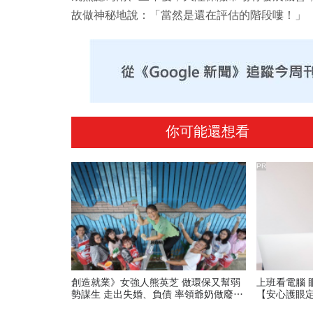
故做神秘地說：「當然是還在評估的階段嘍！」
你可能還想看
PR
創造就業》女強人熊英芝 做環保又幫弱
上班看電腦 
勢謀生 走出失婚、負債 率領爺奶做廢木
【安心護眼
回收