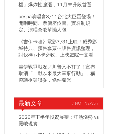
檔」爆炸性強漲，11月末升段首選
aespa演唱會8/11台北大巨蛋登場！
開唱時間、票價座位圖、實名制規
定、演唱會歌單懶人包
《吉伊卡哇》電影7/31上映！威秀影
城特典、預售套票…販售資訊整理，
討伐棒+小卡必收、上映戲院一文看
美伊戰爭戰況／川普又不打了！宣布
取消「二戰以來最大軍事行動」，稱
協議框架談妥，條件曝光
最新文章
/ HOT NEWS /
2026年下半年投資展望：狂熱漲勢 vs
嚴峻現實