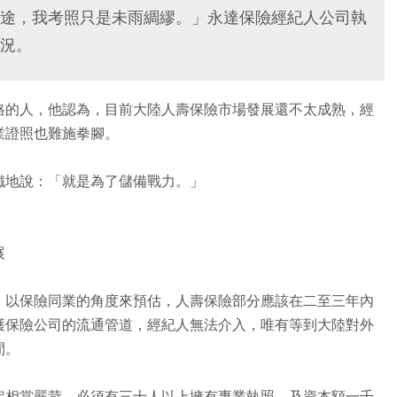
途，我考照只是未雨綢繆。」永達保險經紀人公司執
況。
格的人，他認為，目前大陸人壽保險市場發展還不太成熟，經
業證照也難施拳腳。
鐵地說：「就是為了儲備戰力。」
展
，以保險同業的角度來預估，人壽保險部分應該在二至三年內
護保險公司的流通管道，經紀人無法介入，唯有等到大陸對外
間。
定相當嚴苛，必須有三十人以上擁有專業執照，及資本額一千