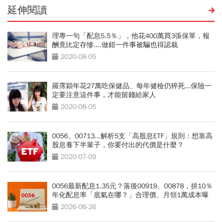
延伸閱讀
理專一句「配息5.5％」，他花400萬買3張保單，報
酬竟比定存慘....做錯一件事被騙也得認栽
2020-08-05
羅霈穎年花27萬吃保健品、每年健檢仍猝死...保險一
定要注意這件事，才能留錢給家人
2020-08-05
0056、00713...解析5支「高股息ETF」規則：想靠高
股息養下半輩子，你要付出的代價是什麼？
2020-07-09
0056最新配息1.35元？落後00919、00878，拚10％
年化配息率「底氣在哪？」合理價、月領1萬成本曝
光
2026-06-26