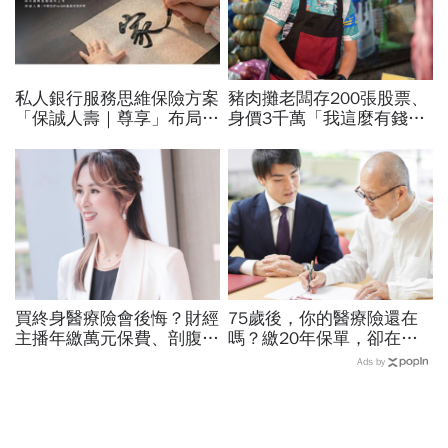
私人銀行服務思維保險方案
豬肉攤老闆存200張股票、
「保誠人壽｜尊享」布局高
身價3千萬「我這麼有錢，
資產家族保障藍圖
幹嘛買保險」...1句話讓他
破防了，買50萬醫療險
買終身醫療險會後悔？財經
75歲後，你的醫療險還在
主播年繳萬元保費、剖腹產
嗎？繳20年保單，卻在最
血淚告白「沒有實支實
需要時不能用...長照最怕
Ads by
付」：繳費20年保障一輩
「高齡保單懸崖」3招自救
子藏5大陷阱
對策