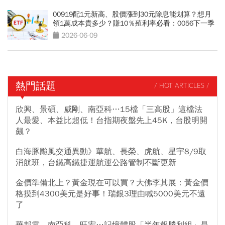
00919配1元新高、股價漲到30元除息能划算？想月
領1萬成本貴多少？賺10％殖利率必看：0056下一季
能配1.3元？
2026-06-09
熱門話題
/ HOT ARTICLES /
欣興、景碩、威剛、南亞科…15檔「三高股」這檔法
人最愛、本益比超低！台指期夜盤先上45K，台股明開
飆？
白海豚颱風交通異動》華航、長榮、虎航、星宇8/9取
消航班，台鐵高鐵捷運航運公路管制不斷更新
金價準備北上？黃金現在可以買？大佛李其展：黃金價
格摸到4300美元是好事！瑞銀3理由喊5000美元不遠
了
華邦電、南亞科、旺宏…記憶體股「半年報勝利組」是