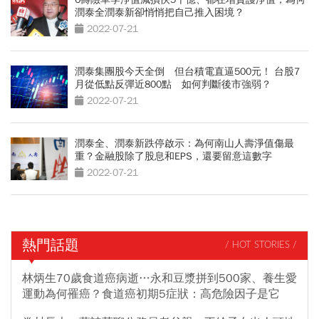
潤泰全潤泰新卻悄悄把自己推入困境？
2022-07-21
潤泰集團股今天全倒 但台積電直逼500元！ 台股7
月從低點反彈近800點 如何判斷後市強弱？
2022-07-21
潤泰全、潤泰新跌停啟示：為何南山人壽淨值傷最
重？金融股除了股息和EPS，還要留意這數字
2022-07-21
熱門話題
/ HOT STORIES /
林炳生70歲食道癌病逝…永和豆漿拼到500家、養生愛
運動為何罹癌？食道癌初期5症狀：高危險因子是它