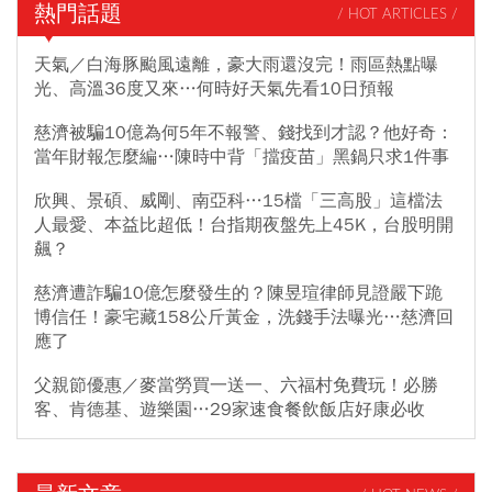
熱門話題
/ HOT ARTICLES /
天氣／白海豚颱風遠離，豪大雨還沒完！雨區熱點曝
光、高溫36度又來…何時好天氣先看10日預報
慈濟被騙10億為何5年不報警、錢找到才認？他好奇：
當年財報怎麼編…陳時中背「擋疫苗」黑鍋只求1件事
欣興、景碩、威剛、南亞科…15檔「三高股」這檔法
人最愛、本益比超低！台指期夜盤先上45K，台股明開
飆？
慈濟遭詐騙10億怎麼發生的？陳昱瑄律師見證嚴下跪
博信任！豪宅藏158公斤黃金，洗錢手法曝光…慈濟回
應了
父親節優惠／麥當勞買一送一、六福村免費玩！必勝
客、肯德基、遊樂園…29家速食餐飲飯店好康必收