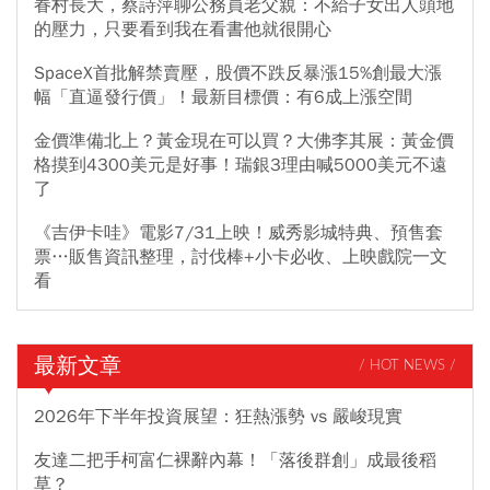
眷村長大，蔡詩萍聊公務員老父親：不給子女出人頭地
的壓力，只要看到我在看書他就很開心
SpaceX首批解禁賣壓，股價不跌反暴漲15%創最大漲
幅「直逼發行價」！最新目標價：有6成上漲空間
金價準備北上？黃金現在可以買？大佛李其展：黃金價
格摸到4300美元是好事！瑞銀3理由喊5000美元不遠
了
《吉伊卡哇》電影7/31上映！威秀影城特典、預售套
票…販售資訊整理，討伐棒+小卡必收、上映戲院一文
看
最新文章
/ HOT NEWS /
2026年下半年投資展望：狂熱漲勢 vs 嚴峻現實
友達二把手柯富仁裸辭內幕！「落後群創」成最後稻
草？