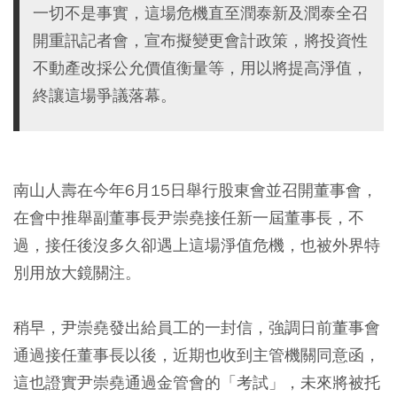
一切不是事實，這場危機直至潤泰新及潤泰全召
開重訊記者會，宣布擬變更會計政策，將投資性
不動產改採公允價值衡量等，用以將提高淨值，
終讓這場爭議落幕。
南山人壽在今年6月15日舉行股東會並召開董事會，
在會中推舉副董事長尹崇堯接任新一屆董事長，不
過，接任後沒多久卻遇上這場淨值危機，也被外界特
別用放大鏡關注。
稍早，尹崇堯發出給員工的一封信，強調日前董事會
通過接任董事長以後，近期也收到主管機關同意函，
這也證實尹崇堯通過金管會的「考試」，未來將被托