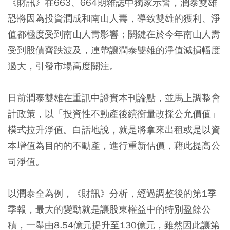
《財訊》在663、664期雜誌中獨家示警，潤泰雙雄
恐將因為投資潤成和南山人壽，導致雙雄的獲利、淨
值都極度受到南山人壽影響；關鍵在於今年南山人壽
受到股債齊跌波及，連帶讓潤泰雙雄的淨值減損幅度
過大，引發市場高度關注。
日前潤泰雙雄在重訊中證實本刊論點，並馬上調整會
計政策，以「投資性不動產後續衡量改採公允價值」
模式拉升淨值。白話地說，就是將拿來出租或是以資
本增值為目的的不動產，進行重新估價，藉此提高公
司淨值。
以潤泰全為例，《財訊》分析，經過調整後的第1季
季報，最大的變動就是讓股東權益中的特別盈餘公
積，一舉由8.54億元提升至130億元，雖然因此讓第