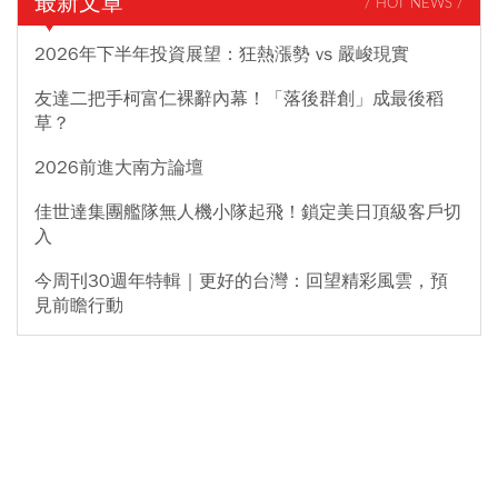
最新文章
/ HOT NEWS /
2026年下半年投資展望：狂熱漲勢 vs 嚴峻現實
友達二把手柯富仁裸辭內幕！「落後群創」成最後稻
草？
2026前進大南方論壇
佳世達集團艦隊無人機小隊起飛！鎖定美日頂級客戶切
入
今周刊30週年特輯｜更好的台灣：回望精彩風雲，預
見前瞻行動