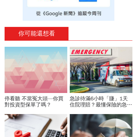
你可能還想看
停看聽 不當冤大頭—你買
急診待滿6小時「賺」1天
對投資型保單了嗎？
住院理賠？最懂保險的急診
醫師：申請保險理賠，診斷
書該注意哪些事