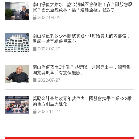
南山淨值大縮水，謝金河喊不會倒啦！存金融股怎麼
買？國票金魏啟林：挑「這種金控」就對了
2022-08-01
南山淨值剩多少不斷被質疑⋯1封給員工的內部信，
透露一數字穩保戶軍心
2022-07-29
南山淨值蒸發3千億？尹衍樑、尹崇堯出手，潤泰集
團驚魂風暴「有驚但無險」
2022-07-27
獎勵金計畫助攻青年數位力，國發會攜手企業ESG推
動地方創生大進化
2025-11-27