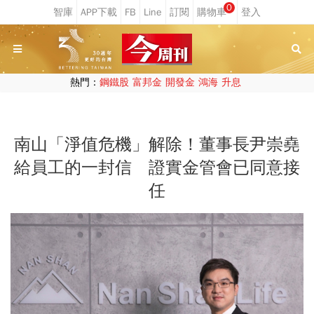
0
熱門：
鋼鐵股
富邦金
開發金
鴻海
升息
南山「淨值危機」解除！董事長尹崇堯
給員工的一封信 證實金管會已同意接
任