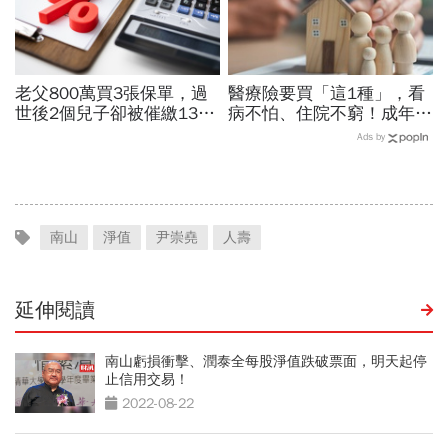
老父800萬買3張保單，過
醫療險要買「這1種」，看
世後2個兒子卻被催繳137
病不怕、住院不窮！成年人
萬遺產稅「投資型保單不是
最該保的4種保險：用最低
Ads by
能節稅？」...國稅局揭避稅
保費鎖住80%風險「省錢配
盲點
置法」
南山
淨值
尹崇堯
人壽
延伸閱讀
南山虧損衝擊、潤泰全每股淨值跌破票面，明天起停
止信用交易！
2022-08-22