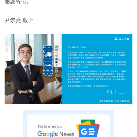
感謝各位。
尹崇堯 敬上