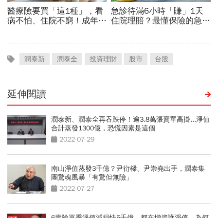
潤泰新
潤泰全
投資理財
股市
台股
延伸閱讀
潤泰新、潤泰全再吞跌停！逾3.8萬張賣單高掛...淨值
合計蒸發1300億，恐慌因素是這個
2022-07-29
南山淨值蒸發3千億？尹衍樑、尹崇堯出手，潤泰集
團驚魂風暴「有驚但無險」
2022-07-27
6壽險單季淨值減損快5千億、都在增資護淨值，為何