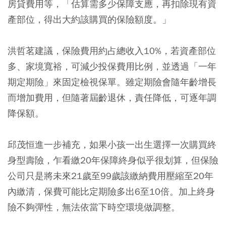
房貸費用等，「估算需多少保障支應，再扣除現有資
產部位，得出大約該購買的保險額度。」
洪哲茗建議，保險費用約占總收入10%，若資產部位
多、家境寬裕，可減少投保費用比例，並透過「一年
期定期險」來固定檢視保單。雖定期險會隨年齡增長
而增加費用，但隨著屆齡退休，責任降低，可逐年調
降保額。
邱茂恒進一步補充，如果小孩一出生選擇一次購買終
身型壽險，乍看繳20年保障終身似乎很划算，但保險
公司只是將未來21歲至99歲該繳納費用壓縮至20年
內繳清，保費可能比定期險多出6至10倍。加上終身
險不夠彈性，無法依當下時空環境做調整。