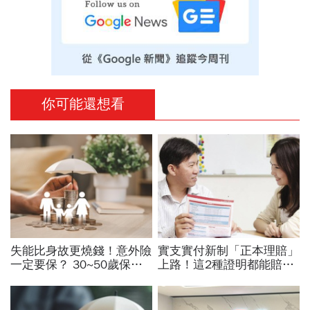
你可能還想看
失能比身故更燒錢！意外險
實支實付新制「正本理賠」
一定要保？ 30~50歲保險
上路！這2種證明都能賠…
這樣規畫，CP值最高
舊保單溯往？住院醫療和意
外險能同時請？5重點必看