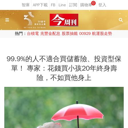
0
熱門：
台積電
兆豐金配息
股票抽籤
00929
航運股走勢
99.9%的人不適合買儲蓄險、投資型保
單！ 專家：花錢買小孩20年終身壽
險，不如買他身上