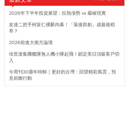
2026年下半年投資展望：狂熱漲勢 vs 嚴峻現實
友達二把手柯富仁裸辭內幕！「落後群創」成最後稻
草？
2026前進大南方論壇
佳世達集團艦隊無人機小隊起飛！鎖定美日頂級客戶切
入
今周刊30週年特輯｜更好的台灣：回望精彩風雲，預
見前瞻行動