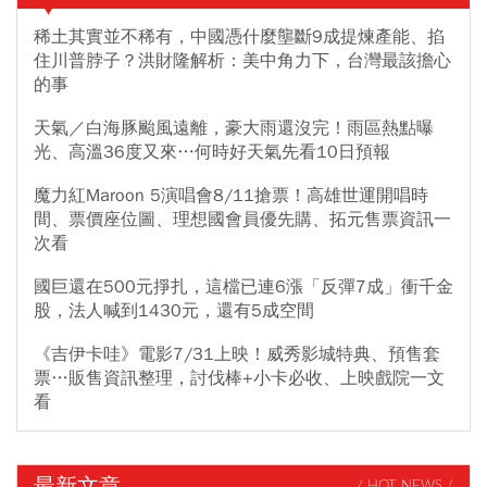
稀土其實並不稀有，中國憑什麼壟斷9成提煉產能、掐
住川普脖子？洪財隆解析：美中角力下，台灣最該擔心
的事
天氣／白海豚颱風遠離，豪大雨還沒完！雨區熱點曝
光、高溫36度又來…何時好天氣先看10日預報
魔力紅Maroon 5演唱會8/11搶票！高雄世運開唱時
間、票價座位圖、理想國會員優先購、拓元售票資訊一
次看
國巨還在500元掙扎，這檔已連6漲「反彈7成」衝千金
股，法人喊到1430元，還有5成空間
《吉伊卡哇》電影7/31上映！威秀影城特典、預售套
票…販售資訊整理，討伐棒+小卡必收、上映戲院一文
看
最新文章
/ HOT NEWS /