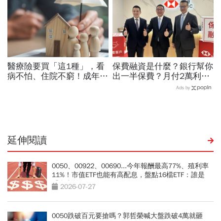
醫療險要買「這1種」，看
保費融資是什麼？銀行幫你
病不怕、住院不窮！成年人
出一半保費？月付2萬利
最該保的4種保險：用最低
息，如何能「瞬間動用
Ads by
保費鎖住80%風險「省錢配
1000萬元融資」，新模式
置法」
曝光
延伸閱讀
0050、00922、00690...今年報酬最高77%、殖利率
11%！市值ETF也能有高配息，盤點16檔ETF：誰是
「息利雙收王」？
2026-07-27
0050跌破百元要搶嗎？郭哲榮喊大盤跌破4萬就砸