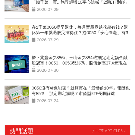
「幾千萬」買...施昇輝曝10字心法喊「2類ETF別碰」
2026-07-29
存1千萬0050提早退休，每月賣股竟越花越有錢？退
休第一年就遇股災撐得住？抱0050「安心養老」有3
條件
2026-07-29
擠下兆豐金(2886)，玉山金(2884)逆襲定期定額金融
股冠軍！0050、0056都加碼，股價創高37.X元現在
還能追？
2026-07-30
0050沒有AI也能賺？就算買在「最慘前10年」報酬也
有85％！那定期定額呢？市值型ETF長勝關鍵
2026-07-24
熱門話題
/ HOT ARTICLES /