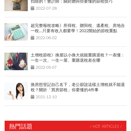
扣除的！會計師：關於贈與你要懂的節稅技巧
2022-07-28
超完整報稅攻略》所得稅、贈與稅、遺產稅、房地合
一稅...只要有收入都要學！2022開始的節稅重點
2022-06-02
土增稅節稅》換屋以小換大就能重購退稅？一表懂：
一生一次、一生一屋、重購退稅差在哪
2022-05-07
換房想登記自己名下，老公卻說這樣土增稅就不能退
稅？關於「買房節稅」你要懂的4件事
2021-12-10
熱門話題
/ HOT ARTICLES /