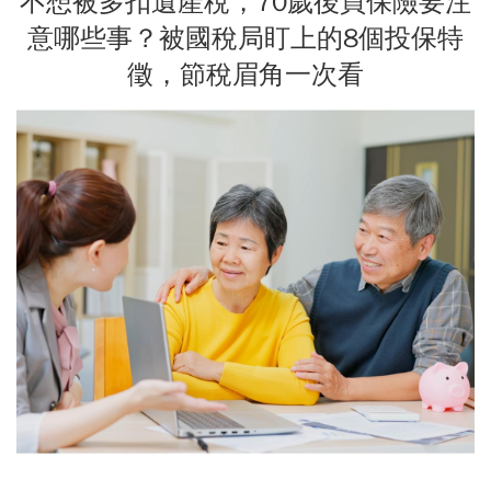
不想被多扣遺產稅，70歲後買保險要注
意哪些事？被國稅局盯上的8個投保特
徵，節稅眉角一次看