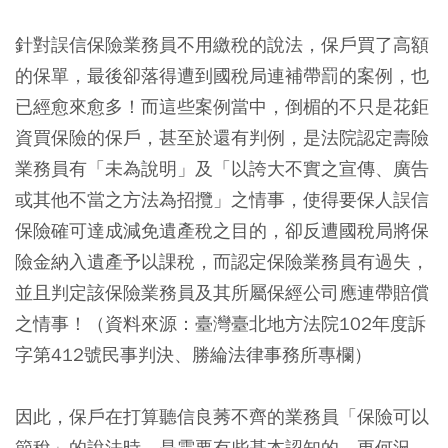
針對誤信保險業務員不用繳稅的說法，保戶買了高額
的保單，最後卻落得遭到國稅局連補帶罰的案例，也
已經愈來愈多！而這些案例當中，倒楣的不只是花鉅
資買保險的保戶，甚至於還有判例，是法院認定壽險
業務員有「未為說明」及「以誇大不實之宣傳、廣告
或其他不當之方法為招攬」之情事，使得要保人誤信
保險確可達成減免遺產稅之目的，卻反遭國稅局將保
險金納入遺產予以課稅，而認定保險業務員有過失，
並且判定該保險業務員及其所屬保經公司應連帶賠償
之情事！（資料來源：臺灣臺北地方法院102年度訴
字第412號民事判決、勝綸法律事務所專欄）
因此，保戶在打算聽信良莠不齊的業務員「保險可以
節稅」的說法時，是需要有些基本認知的。更何況，