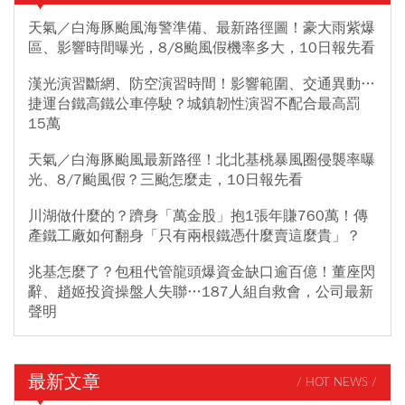
天氣／白海豚颱風海警準備、最新路徑圖！豪大雨紫爆
區、影響時間曝光，8/8颱風假機率多大，10日報先看
漢光演習斷網、防空演習時間！影響範圍、交通異動…
捷運台鐵高鐵公車停駛？城鎮韌性演習不配合最高罰
15萬
天氣／白海豚颱風最新路徑！北北基桃暴風圈侵襲率曝
光、8/7颱風假？三颱怎麼走，10日報先看
川湖做什麼的？躋身「萬金股」抱1張年賺760萬！傳
產鐵工廠如何翻身「只有兩根鐵憑什麼賣這麼貴」？
兆基怎麼了？包租代管龍頭爆資金缺口逾百億！董座閃
辭、趙姬投資操盤人失聯…187人組自救會，公司最新
聲明
最新文章
/ HOT NEWS /