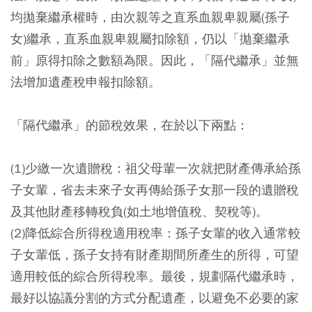
均拋棄繼承權時，由次親等之直系血親卑親屬(孫子
女)繼承，直系血親卑親屬扣除額，仍以「拋棄繼承
前」原得扣除之數額為限。因此，「隔代繼承」並無
法增加遺產稅申報扣除額。
「隔代繼承」的節稅效果，在於以下兩點：
(1)少繳一次遺贈稅：祖父母輩一次就把財產傳承給孫
子女輩，省去未來子女再傳給孫子女那一段的遺贈稅
及其他財產移轉稅負(如土地增值稅、契稅等)。
(2)降低綜合所得稅適用稅率：孫子女輩的收入通常較
子女輩低，孫子女持有財產期間所產生的所得，可望
適用較低的綜合所得稅率。最後，規劃隔代繼承時，
最好以協議分割的方式分配遺產，以避免不必要的家