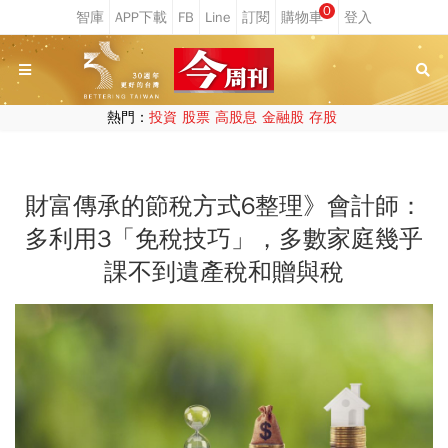
0
熱門：
投資
股票
高股息
金融股
存股
財富傳承的節稅方式6整理》會計師：
多利用3「免稅技巧」，多數家庭幾乎
課不到遺產稅和贈與稅