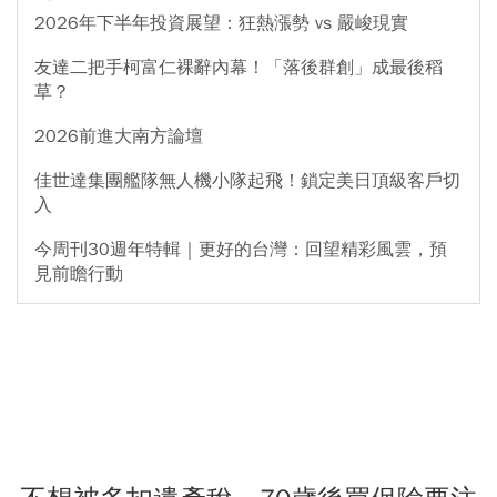
2026年下半年投資展望：狂熱漲勢 vs 嚴峻現實
友達二把手柯富仁裸辭內幕！「落後群創」成最後稻
草？
2026前進大南方論壇
佳世達集團艦隊無人機小隊起飛！鎖定美日頂級客戶切
入
今周刊30週年特輯｜更好的台灣：回望精彩風雲，預
見前瞻行動