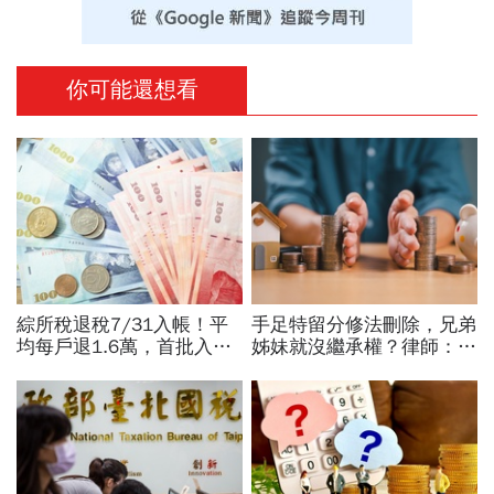
你可能還想看
綜所稅退稅7/31入帳！平
手足特留分修法刪除，兄弟
均每戶退1.6萬，首批入帳
姊妹就沒繼承權？律師：少
誰能領？忘記申報怎補救？
做1件事照樣割地賠款...
3批次退稅時間一表看
「特別貢獻」為何沒列入