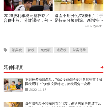
2026股利報稅完整攻略／
遺產不用分兄弟姊妹了！手
合併申報、分離課稅，勾錯
足特留分擬刪除、新增特別
差6300元！存股族最常踩5
貢獻制度...單身族遺產自己
Ads by
大地雷，很多人每年都這樣
決定，修法重點一次看
多繳
贈與稅
節稅
免稅額
遺產稅
財富傳承
延伸閱讀
不想被多扣遺產稅，70歲後買保險要注意哪些事？被
國稅局盯上的8個投保特徵，節稅眉角一次看
2022-11-17
每年贈與稅免稅額只有244萬，但送房附房貸是可以