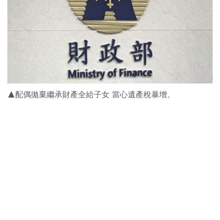
▲配偶拋棄繼承財產全給子女 當心遺產稅暴增。