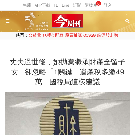
0
熱門：
台積電
兆豐金配息
股票抽籤
00929
航運股走勢
丈夫過世後，她拋棄繼承財產全留子
女...卻忽略「1關鍵」遺產稅多繳49
萬 國稅局這樣建議