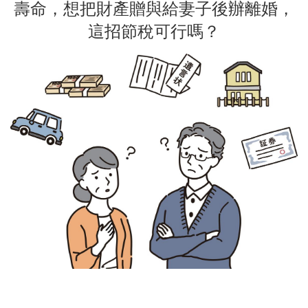
壽命，想把財產贈與給妻子後辦離婚，
這招節稅可行嗎？