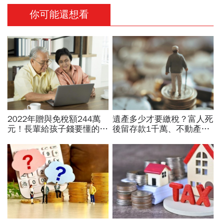
你可能還想看
2022年贈與免稅額244萬
遺產多少才要繳稅？富人死
元！長輩給孩子錢要懂的節
後留存款1千萬、不動產5
稅事：這樣做，2年可給子
千萬...為何國稅局一毛遺產
女1176萬元
稅也課不到