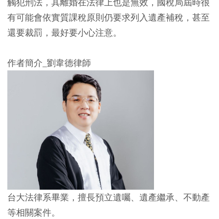
觸犯刑法，其離婚在法律上也是無效，國稅局屆時很
有可能會依實質課稅原則仍要求列入遺產補稅，甚至
還要裁罰，最好要小心注意。
作者簡介_劉韋德律師
台大法律系畢業，擅長預立遺囑、遺產繼承、不動產
等相關案件。