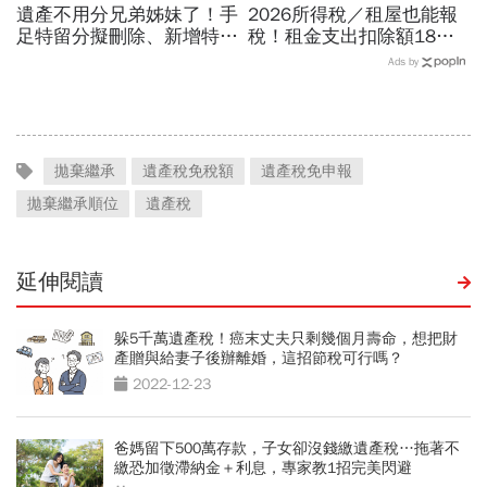
遺產不用分兄弟姊妹了！手
2026所得稅／租屋也能報
足特留分擬刪除、新增特別
稅！租金支出扣除額18
貢獻制度...單身族遺產自己
萬，房東要同意？領租屋補
Ads by
決定，修法重點一次看
貼怎麼扣、計算公式一文看
拋棄繼承
遺產稅免稅額
遺產稅免申報
拋棄繼承順位
遺產稅
延伸閱讀
躲5千萬遺產稅！癌末丈夫只剩幾個月壽命，想把財
產贈與給妻子後辦離婚，這招節稅可行嗎？
2022-12-23
爸媽留下500萬存款，子女卻沒錢繳遺產稅…拖著不
繳恐加徵滯納金＋利息，專家教1招完美閃避