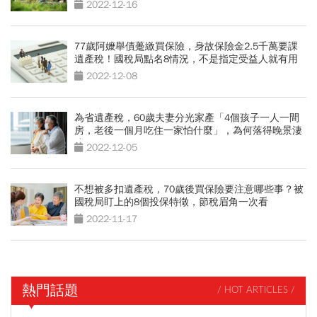
2022-12-16
77歲阿嬤舉債躉繳買保險，身故保險金2.5千萬要課
遺產稅！國稅局點名8情況，不是指定受益人就有用
2022-12-08
為省遺產稅，60歲夫妻分光家產「4個孩子一人一間
房，老後一個月吃住一家怕什麼」，為何落得晚景淒
涼？
2022-12-05
不想被多扣遺產稅，70歲後買保險要注意哪些事？被
國稅局盯上的8個投保特徵，節稅眉角一次看
2022-11-17
熱門話題
/ HOT ARTICLES /