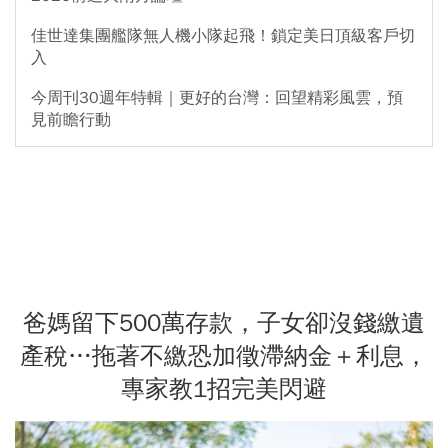
佳世達集團艦隊無人機小隊起飛！鎖定美日頂級客戶切
入
今周刊30週年特輯｜更好的台灣：回望精彩風雲，預
見前瞻行動
爸媽留下500萬存款，子女卻沒錢繳遺
產稅…拖著不繳恐加徵滯納金＋利息，
專家教1招完美閃避