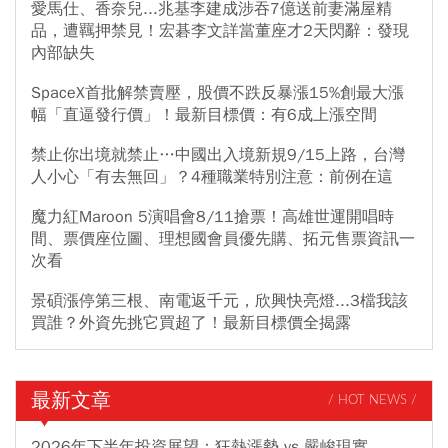
愛馬仕、香奈兒...兆基李建成涉吞7億送前妻滿屋精
品，遭羈押禁見！宏碁李文詳當董座才2天閃辭：發現
內部缺失
SpaceX首批解禁賣壓，股價不跌反暴漲15%創最大漲
幅「直逼發行價」！最新目標價：有6成上漲空間
禁止你出境就禁止…中國出入境新規9/15上路，台灣
人小心「有去無回」？4種職業特別注意：前例在這
魔力紅Maroon 5演唱會8/11搶票！高雄世運開唱時
間、票價座位圖、理想國會員優先購、拓元售票資訊一
次看
景碩漲停第三根、南電返千元，欣興快亮燈...3檔我該
買誰？外資先挑它買超了！最新目標價全揭露
最新文章
/ HOT NEWS /
2026年下半年投資展望：狂熱漲勢 vs 嚴峻現實