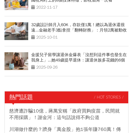
國稅局盯上的8個投保特徵，節稅眉角一次看
2022-11-17
32歲設計師月入60K，存款僅1萬！總以為退休還很
遠...金融老手3點拿捏「翻轉財務」：月領2萬被動收
入
2025-10-01
金援兒子留學讓退休金爆表「沒想到這件事也發生在
我身上」...她49歲提早退休：讓退休族多花錢的6個
陷阱
2025-09-26
熱門話題
/ HOT STORIES /
慈濟遭詐騙10億，蔣萬安稱「政府買夠疫苗，民間就
不用採購」！謝金河：這句話說得不夠公道
川湖做什麼的？躋身「萬金股」抱1張年賺760萬！傳