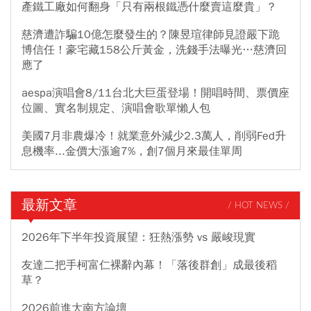
產鐵工廠如何翻身「只有兩根鐵憑什麼賣這麼貴」？
慈濟遭詐騙10億怎麼發生的？陳昱瑄律師見證嚴下跪
博信任！豪宅藏158公斤黃金，洗錢手法曝光…慈濟回
應了
aespa演唱會8/11台北大巨蛋登場！開唱時間、票價座
位圖、實名制規定、演唱會歌單懶人包
美國7月非農爆冷！就業意外減少2.3萬人，削弱Fed升
息機率...金價大漲逾7%，創7個月來最佳單周
最新文章
/ HOT NEWS /
2026年下半年投資展望：狂熱漲勢 vs 嚴峻現實
友達二把手柯富仁裸辭內幕！「落後群創」成最後稻
草？
2026前進大南方論壇