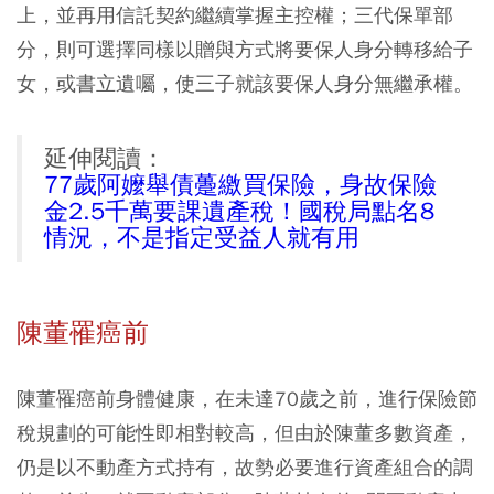
上，並再用信託契約繼續掌握主控權；三代保單部
分，則可選擇同樣以贈與方式將要保人身分轉移給子
女，或書立遺囑，使三子就該要保人身分無繼承權。
延伸閱讀：
77歲阿嬤舉債躉繳買保險，身故保險
金2.5千萬要課遺產稅！國稅局點名8
情況，不是指定受益人就有用
陳董罹癌前
陳董罹癌前身體健康，在未達70歲之前，進行保險節
稅規劃的可能性即相對較高，但由於陳董多數資產，
仍是以不動產方式持有，故勢必要進行資產組合的調