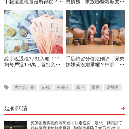
房地合一稅
節稅
有錢人
豪宅
賣房
房地產
延伸閱讀
長孫答應贍養終老阿嬤才決定送房，沒想一轉頭房子
就被偷賣讓她無家可歸...贈與房產防子女不肖2作法