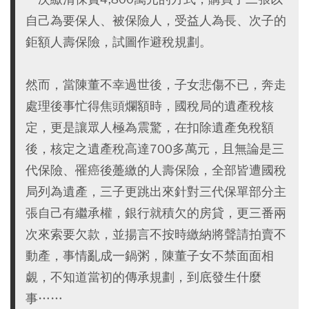
自己為要保人、被保險人，受益人為長、次子的
鉅額人壽保險，試圖作避稅規劃。
然而，當陳董不幸過世後，子女悲傷不已，奔走
處理後事忙得焦頭爛額時，國稅局的遺產稅核
定，更是讓眾人極為震驚，在扣除遺產免稅額
後，核定之遺產稅高達700多萬元，且無論是三
代保險、罹癌後躉繳的人壽保險，全部皆遭國稅
局列為遺產，三子更跳出來針對三代保單部分主
張自己有繼承權，銀行就積欠的房貸，更三番兩
次來索要欠款，並揚言不按時繳納將聲請拍賣不
動產，事情亂成一鍋粥，陳董子女不禁面面相
覷，不知道當初的傳承規劃，到底發生什麼
事……