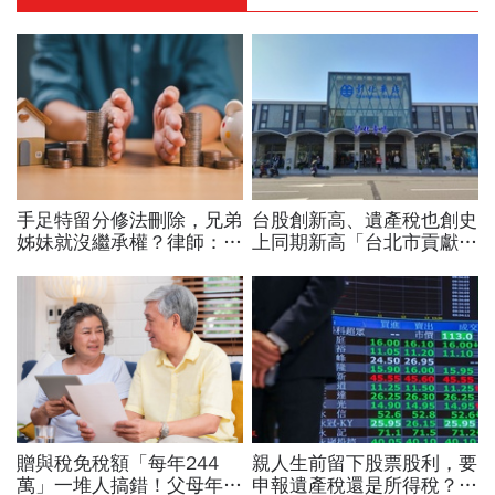
手足特留分修法刪除，兄弟
台股創新高、遺產稅也創史
姊妹就沒繼承權？律師：少
上同期新高「台北市貢獻過
做1件事照樣割地賠款...
半稅收」…遺產稅免稅額多
「特別貢獻」為何沒列入
少？明年可望再拉高！
贈與稅免稅額「每年244
親人生前留下股票股利，要
萬」一堆人搞錯！父母年贈
申報遺產稅還是所得稅？股