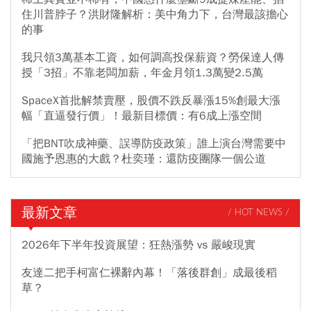
住川普脖子？洪財隆解析：美中角力下，台灣最該擔心
的事
我只領3萬基本工資，如何調高投保薪資？勞保達人傳
授「3招」不靠老闆加薪，年金月領1.3萬變2.5萬
SpaceX首批解禁賣壓，股價不跌反暴漲15%創最大漲
幅「直逼發行價」！最新目標價：有6成上漲空間
「把BNT吹成神藥、誤導防疫政策」誰上演台灣需要中
國施予恩惠的大戲？杜奕瑾：還防疫團隊一個公道
最新文章
/ HOT NEWS /
2026年下半年投資展望：狂熱漲勢 vs 嚴峻現實
友達二把手柯富仁裸辭內幕！「落後群創」成最後稻
草？