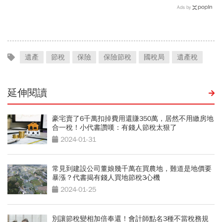
488萬為何被課稅？專家揭
票遺產稅如何計算？國稅局
Ads by
5雷區：當心被多扒層皮
揭關鍵：不是看發放時間
遺產
節稅
保險
保險節稅
國稅局
遺產稅
延伸閱讀
豪宅賣了6千萬扣掉費用還賺350萬，居然不用繳房地
合一稅！小代書讚嘆：有錢人節稅太狠了
2024-01-31
常見到建設公司董娘幾千萬在買農地，難道是地價要
暴漲？代書揭有錢人買地節稅3心機
2024-01-25
別讓節稅變相加倍奉還！會計師點名3種不當稅務規