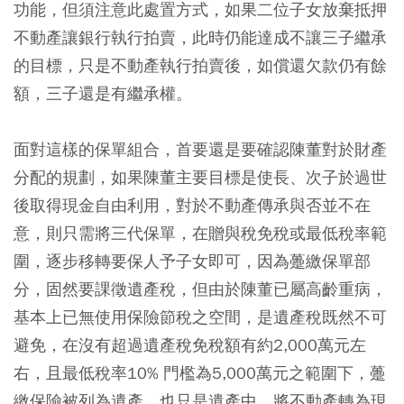
功能，但須注意此處置方式，如果二位子女放棄抵押
不動產讓銀行執行拍賣，此時仍能達成不讓三子繼承
的目標，只是不動產執行拍賣後，如償還欠款仍有餘
額，三子還是有繼承權。
面對這樣的保單組合，首要還是要確認陳董對於財產
分配的規劃，如果陳董主要目標是使長、次子於過世
後取得現金自由利用，對於不動產傳承與否並不在
意，則只需將三代保單，在贈與稅免稅或最低稅率範
圍，逐步移轉要保人予子女即可，因為躉繳保單部
分，固然要課徵遺產稅，但由於陳董已屬高齡重病，
基本上已無使用保險節稅之空間，是遺產稅既然不可
避免，在沒有超過遺產稅免稅額有約2,000萬元左
右，且最低稅率10% 門檻為5,000萬元之範圍下，躉
繳保險被列為遺產，也只是遺產中，將不動產轉為現