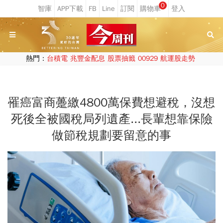
0
熱門：
台積電
兆豐金配息
股票抽籤
00929
航運股走勢
罹癌富商躉繳4800萬保費想避稅，沒想
死後全被國稅局列遺產...長輩想靠保險
做節稅規劃要留意的事