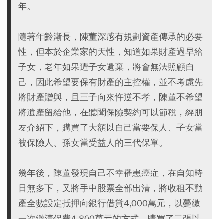
年。
隨著年齡漸長，陳董深感有規劃資產傳承的必要
性，但本於企業家的天性，知道如果財產過早給
子女，老年如果遭子女遺棄，將會無法照顧自
己，因此希望要保有財產的主控權，並不考慮先
將財產贈與，且三子向來忤逆不孝，陳董不希望
將遺產留給他，在聽聞保險契約可以節稅，經朋
友介紹下，購買了大額以自己當要保人、子女當
被保險人、孫女當受益人的三代保單。
幾年後，陳董發現自己不幸罹患癌症，在自知時
日無多下，又將手中股票全部出清，將收租不動
產全數設定抵押向銀行借貸4,000萬元，以躉繳
一次繳清保費4,800萬元的方式，購買了二張以