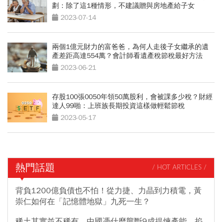
劃：除了這1種情形，不建議贈與房地產給子女
2023-07-14
兩個1億元財力的富爸爸，為何人走後子女繼承的遺
產差距高達554萬？會計師看遺產稅節稅最好方法
2023-06-21
存股100張0050年領50萬股利，會被課多少稅？財經
達人99啪：上班族長期投資這樣做輕鬆節稅
2023-05-17
熱門話題
/ HOT ARTICLES /
背負1200億負債也不怕！從力捷、力晶到力積電，黃
崇仁如何在「記憶體地獄」九死一生？
稀土其實並不稀有，中國憑什麼壟斷9成提煉產能、掐