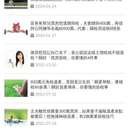
2024-01-24
富爸爸幫兒買房想逃贈與稅，夫妻贈與400萬，再借
阿公阿嬤等名義給600萬...代書：國稅局追稅6情形
2024-01-17
換房想登記自己名下，老公卻說這樣土增稅就不能退
稅？關於「買房節稅」你要懂的4件事
2021-12-10
932萬元免稅遺產，竟因老父生前「雞婆舉動」遭補
稅60多萬！關於資產傳承，你要懂的節稅事
2021-07-31
丈夫離世前匯妻350萬買房，結果妻子漏報遺產差點
被重罰！想無痛轉移資產，有2個重要節稅技巧
2021-07-18