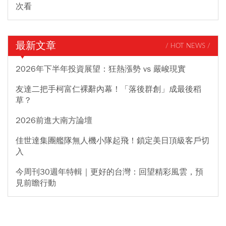
次看
最新文章
/ HOT NEWS /
2026年下半年投資展望：狂熱漲勢 vs 嚴峻現實
友達二把手柯富仁裸辭內幕！「落後群創」成最後稻
草？
2026前進大南方論壇
佳世達集團艦隊無人機小隊起飛！鎖定美日頂級客戶切
入
今周刊30週年特輯｜更好的台灣：回望精彩風雲，預
見前瞻行動