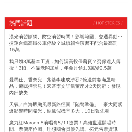
熱門話題
/ HOT STORIES /
漢光演習斷網、防空演習時間！影響範圍、交通異動…
捷運台鐵高鐵公車停駛？城鎮韌性演習不配合最高罰
15萬
我只領3萬基本工資，如何調高投保薪資？勞保達人傳
授「3招」不靠老闆加薪，年金月領1.3萬變2.5萬
愛馬仕、香奈兒...兆基李建成涉吞7億送前妻滿屋精
品，遭羈押禁見！宏碁李文詳當董座才2天閃辭：發現
內部缺失
天氣／白海豚颱風最新路徑圖「陸警準備」！豪大雨紫
爆影響時間曝光，颱風假機率多大，10日報先看
魔力紅Maroon 5演唱會8/11搶票！高雄世運開唱時
間、票價座位圖、理想國會員優先購、拓元售票資訊一