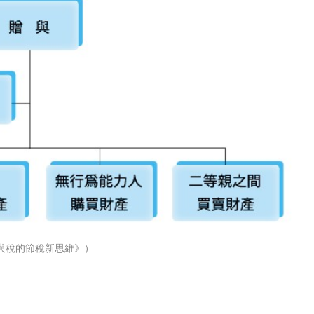
贈與稅的節稅新思維》）