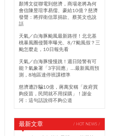
顏博文從聯電到慈濟，商場老將為何
會信陳昱瑄李易儒、豪給10億？慈濟
發聲：將捍衛信眾捐款、蔡英文也說
話
天氣／白海豚颱風最新路徑！北北基
桃暴風圈侵襲率曝光、8/7颱風假？三
颱怎麼走，10日報先看
天氣／白海豚慢慢跳！週日陸警有可
能？氣象署「3字回應」...最新風雨預
測，8地區達停班課標準
慈濟遭詐騙10億，蔣萬安稱「政府買
夠疫苗，民間就不用採購」！謝金
河：這句話說得不夠公道
最新文章
/ HOT NEWS /