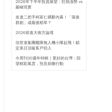
2026年下半年投資展望：狂熱漲勢 vs
嚴峻現實
友達二把手柯富仁裸辭內幕！「落後
群創」成最後稻草？
2026前進大南方論壇
佳世達集團艦隊無人機小隊起飛！鎖
定美日頂級客戶切入
今周刊30週年特輯｜更好的台灣：回
望精彩風雲，預見前瞻行動