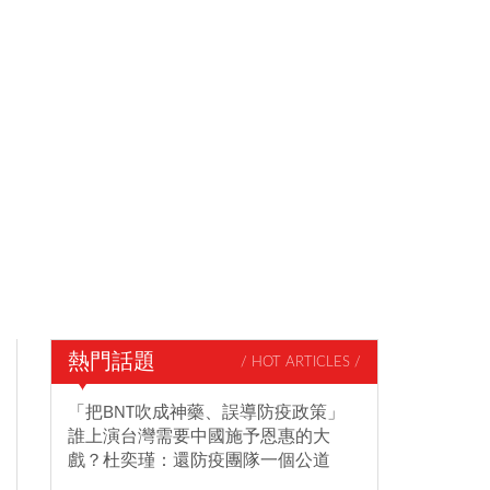
熱門話題
/ HOT ARTICLES /
「把BNT吹成神藥、誤導防疫政策」
誰上演台灣需要中國施予恩惠的大
戲？杜奕瑾：還防疫團隊一個公道