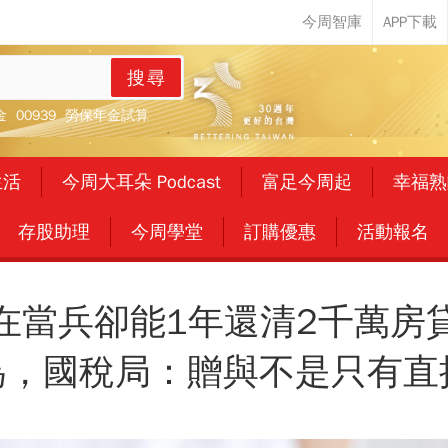
搜尋
金
00939
勞保年金試算
生活
今周大耳朵 Podcast
富足今周起
幸福熟
存股助理
今周學堂
訂購優惠
活動報名
在當兵卻能1年還清2千萬房
行為，國稅局：贈與不是只有直