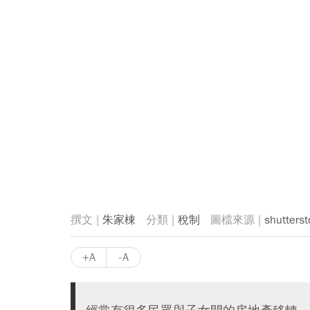
朱家棟
稅制
shutterst
+A
-A