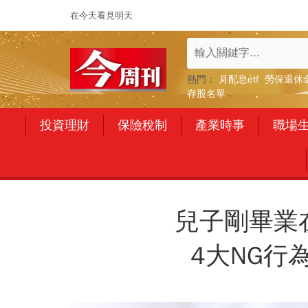
在今天看見明天
熱門：
月配息etf
勞保退休
存股名單
投資理財
保險稅制
產業時事
職場
兒子剛畢業
4大NG