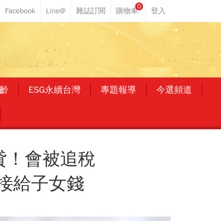
0
齡
ESG永續台灣
專題報導
今選頻道
貸！會被追稅
接給子女錢