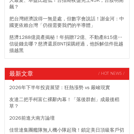
人最愛、本益比超低！台指期夜盤先上45K，台股明開
飆？
把台灣經濟說得一無是處，但數字會說話！謝金河：中
國更依賴台灣「仍很需要我們的半導體」
慈濟1288億資產揭秘！年捐贈72億、不動產815億…
信徒錢去哪？慈濟還原BNT採購經過，他拆解信件批越
描越黑
最新文章
/ HOT NEWS /
2026年下半年投資展望：狂熱漲勢 vs 嚴峻現實
友達二把手柯富仁裸辭內幕！「落後群創」成最後稻
草？
2026前進大南方論壇
佳世達集團艦隊無人機小隊起飛！鎖定美日頂級客戶切