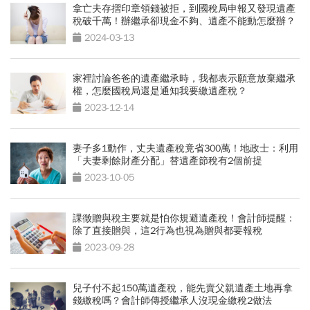
拿亡夫存摺印章領錢被拒，到國稅局申報又發現遺產
稅破千萬！辦繼承卻現金不夠、遺產不能動怎麼辦？
2024-03-13
家裡討論爸爸的遺產繼承時，我都表示願意放棄繼承
權，怎麼國稅局還是通知我要繳遺產稅？
2023-12-14
妻子多1動作，丈夫遺產稅竟省300萬！地政士：利用
「夫妻剩餘財產分配」替遺產節稅有2個前提
2023-10-05
課徵贈與稅主要就是怕你規避遺產稅！會計師提醒：
除了直接贈與，這2行為也視為贈與都要報稅
2023-09-28
兒子付不起150萬遺產稅，能先賣父親遺產土地再拿
錢繳稅嗎？會計師傳授繼承人沒現金繳稅2做法