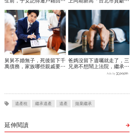
生前，子女記得遷戶籍回
上同期新高「台北市貢獻過
家，多出「400萬免稅
半稅收」…遺產稅免稅額多
額」...資深代書曝密技
少？明年可望再拉高！
舅舅不婚無子，死後留下千
爸媽沒留下遺囑就走了，三
萬債務，家族哪些親戚要辦
兄弟不想鬧上法院，繼承遺
理拋棄繼承，才不會牽連下
產該注意哪些事？遺產分割
Ads by
一代？
8大重點一次看
遺產稅
繼承遺產
遺產
拋棄繼承
延伸閱讀