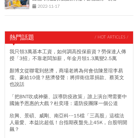
2022-11-17
熱門話題
/ HOT ARTICLES /
我只領3萬基本工資，如何調高投保薪資？勞保達人傳
授「3招」不靠老闆加薪，年金月領1.3萬變2.5萬
顏博文從聯電到慈濟，商場老將為何會信陳昱瑄李易
儒、豪給10億？慈濟發聲：將捍衛信眾捐款、蔡英文
也說話
「把BNT吹成神藥、誤導防疫政策」誰上演台灣需要中
國施予恩惠的大戲？杜奕瑾：還防疫團隊一個公道
欣興、景碩、威剛、南亞科…15檔「三高股」這檔法
人最愛、本益比超低！台指期夜盤先上45K，台股明開
飆？