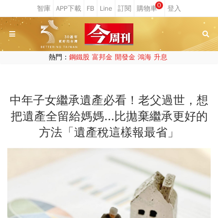
0
熱門：
鋼鐵股
富邦金
開發金
鴻海
升息
中年子女繼承遺產必看！老父過世，想
把遺產全留給媽媽...比拋棄繼承更好的
方法「遺產稅這樣報最省」