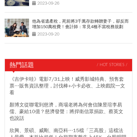
2023-09-26
他為省遺產稅，死前將3千萬存款轉贈妻子，卻反而
增加150萬稅費！會計師：常見4種不當稅務規劃
2023-09-20
熱門話題
/ HOT STORIES /
《吉伊卡哇》電影7/31上映！威秀影城特典、預售套
票…販售資訊整理，討伐棒+小卡必收、上映戲院一文
看
顏博文從聯電到慈濟，商場老將為何會信陳昱瑄李易
儒、豪給10億？慈濟發聲：將捍衛信眾捐款、蔡英文
也說話
欣興、景碩、威剛、南亞科…15檔「三高股」這檔法