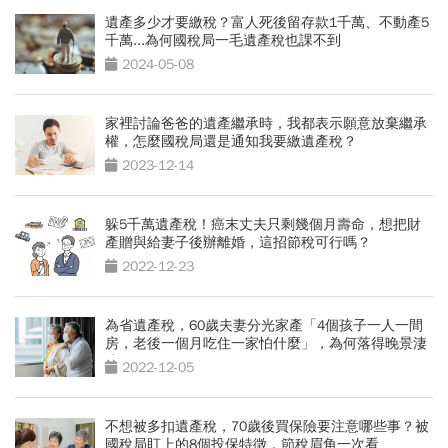
遺產多少才要繳稅？富人死後留存款1千萬、不動產5
千萬...為何國稅局一毛遺產稅也課不到
2024-05-08
家裡討論爸爸的遺產繼承時，我都表示願意放棄繼承
權，怎麼國稅局還是通知我要繳遺產稅？
2023-12-14
躲5千萬遺產稅！癌末丈夫只剩幾個月壽命，想把財
產贈與給妻子後辦離婚，這招節稅可行嗎？
2022-12-23
為省遺產稅，60歲夫妻分光家產「4個孩子一人一間
房，老後一個月吃住一家怕什麼」，為何落得晚景淒
涼？
2022-12-05
不想被多扣遺產稅，70歲後買保險要注意哪些事？被
國稅局盯上的8個投保特徵，節稅眉角一次看