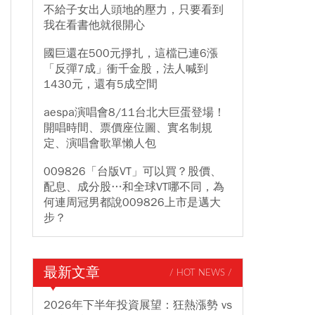
不給子女出人頭地的壓力，只要看到
我在看書他就很開心
國巨還在500元掙扎，這檔已連6漲
「反彈7成」衝千金股，法人喊到
1430元，還有5成空間
aespa演唱會8/11台北大巨蛋登場！
開唱時間、票價座位圖、實名制規
定、演唱會歌單懶人包
009826「台版VT」可以買？股價、
配息、成分股…和全球VT哪不同，為
何連周冠男都說009826上市是邁大
步？
最新文章
/ HOT NEWS /
2026年下半年投資展望：狂熱漲勢 vs