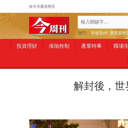
在今天看見明天
熱門：
市值型etf
股票股利
投資理財
保險稅制
產業時事
職場
解封後，世