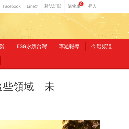
0
齡
ESG永續台灣
專題報導
今選頻道
這些領域」未