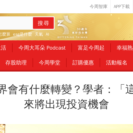
搜尋
怎麼算
esg是什麼
天氣
AI
生活
今周大耳朵 Podcast
富足今周起
幸福熟
存股助理
今周學堂
訂購優惠
活動報名
界會有什麼轉變？學者：「
來將出現投資機會