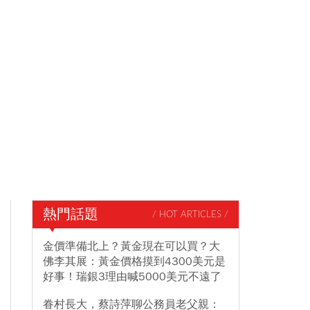
熱門話題
/ HOT ARTICLES /
金價準備北上？黃金現在可以買？大
佛李其展：黃金價格摸到4300美元是
好事！瑞銀3理由喊5000美元不遠了
眷村長大，蔡詩萍聊公務員老父親：