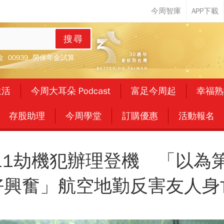
搜尋
金
00939
勞保年金試算
生活
今周大耳朵 Podcast
富足今周起
幸福熟
存股助理
今周學堂
訂購優惠
活動報名
911劫機犯辦理登機 「以為
好興奮」航空地勤反害友人身