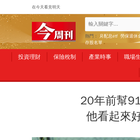
在今天看見明天
熱門：
月配息etf
勞保退休
存股名單
投資理財
保險稅制
產業時事
職場
20年前幫
他看起來