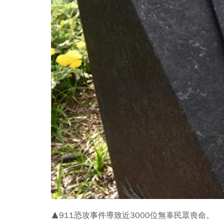
▲911恐攻事件導致近3000位無辜民眾喪命。