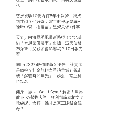
發聲：將捍衛信眾捐款、蔡英文也說
話
慈濟被騙10億為何5年不報警、錢找
到才認？他好奇：當年財報怎麼編…
陳時中背「擋疫苗」黑鍋只求1件事
天氣／白海豚颱風最新路徑！北北基
桃「暴風圈侵襲率」出爐，這天估發
布海警，父親節會影響嗎？10日報先
看
國巨(2327)股價腰斬又漲停，該賣還
是續抱？杜金龍預言重演華城狂飆走
勢「解套時間曝光」！群創、南亞科
也點名
健身工廠 vs World Gym大解密！世界
健身-KY營收大勝，獲利卻輸給柏文？
教練課、會籍…誰才是真正賺錢金雞
母？