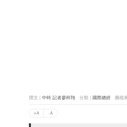
中時 記者廖梓翔
國際總經
+A
-A