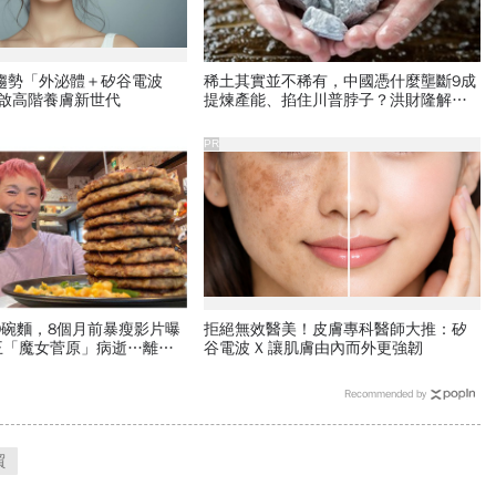
新趨勢「外泌體＋矽谷電波
稀土其實並不稀有，中國憑什麼壟斷9成
開啟高階養膚新世代
提煉產能、掐住川普脖子？洪財隆解
析：美中角力下，台灣最該擔心的事
PR
99碗麵，8個月前暴瘦影片曝
拒絕無效醫美！皮膚專科醫師大推：矽
王「魔女菅原」病逝…離婚
谷電波 X 讓肌膚由內而外更強韌
經歷了什麼？
Recommended by
貿