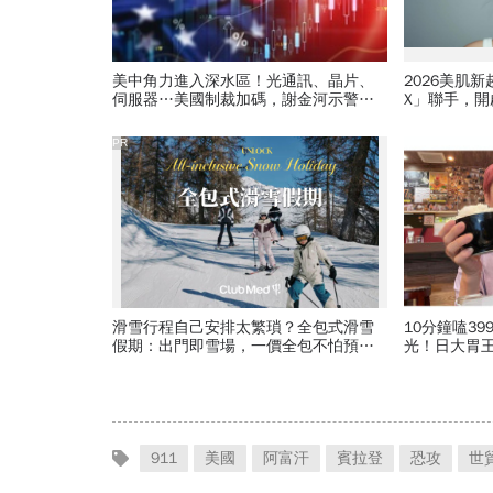
美中角力進入深水區！光通訊、晶片、
2026美肌
伺服器…美國制裁加碼，謝金河示警台
X」聯手，
灣「這類人」處境危險又困難
PR
滑雪行程自己安排太繁瑣？全包式滑雪
10分鐘嗑3
假期：出門即雪場，一價全包不怕預算
光！日大胃
爆表！
→罹癌，她
911
美國
阿富汗
賓拉登
恐攻
世