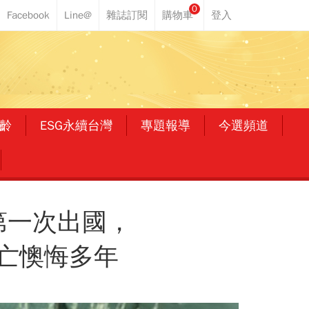
0
齡
ESG永續台灣
專題報導
今選頻道
第一次出國，
亡懊悔多年