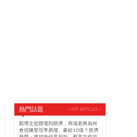
熱門話題
/ HOT ARTICLES /
顏博文從聯電到慈濟，商場老將為何
會信陳昱瑄李易儒、豪給10億？慈濟