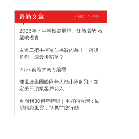
最新文章
/ HOT NEWS /
2026年下半年投資展望：狂熱漲勢 vs
嚴峻現實
友達二把手柯富仁裸辭內幕！「落後
群創」成最後稻草？
2026前進大南方論壇
佳世達集團艦隊無人機小隊起飛！鎖
定美日頂級客戶切入
今周刊30週年特輯｜更好的台灣：回
望精彩風雲，預見前瞻行動