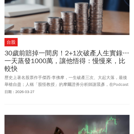
台股
30歲前賠掉一間房！2+1次破產人生實錄…
一天蒸發1000萬，讓他悟得：慢慢來，比
較快
歷史上著名股票作手傑西‧李佛摩，一生破產三次、大起大落，最後
舉槍自盡；人稱「股怪教授」的摩爾證券分析師謝晨彥，在Podcast
節目《Today來讀冊》中戲稱是「台版李佛摩」，因他曾破產
日期：2026-03-27
「2+1」次，但不同的是，他走出另一番人生風景。