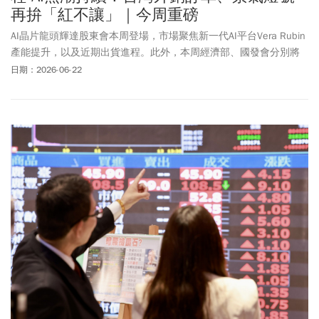
再拚「紅不讓」｜今周重磅
AI晶片龍頭輝達股東會本周登場，市場聚焦新一代AI平台Vera Rubin
產能提升，以及近期出貨進程。此外，本周經濟部、國發會分別將
發布外銷訂單、景氣燈號數據，受惠AI發展、出口暢旺，預料可望再
日期：2026-06-22
創佳績，挑戰「紅不讓」。1、輝達股東會來了！ 有什麼好戲可看？
2、外銷訂單可望連16紅 5月再衝900億美元？3、景氣燈號挑戰連6
顆紅燈