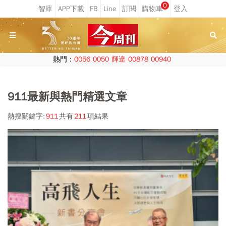
0
熱門：
0056
0050
輝達
00878
00940
911最新與熱門精選文章
熱搜關鍵字:
911
共有
211
項結果