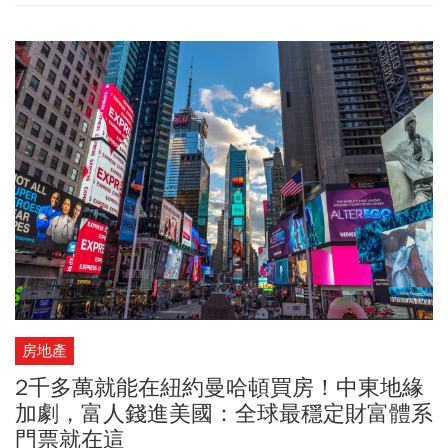
現階段，到底該如何在他揭露如何利用台積電的先進製程紅利與配
息型 ETF 打造最強避風港，教你在波動中「抱緊獲利」的攻守
SOP。
房地產
2千多萬就能在紐約曼哈頓買房！中東地緣
加劇，富人錢進美國：全球最穩定財富體系
門票就在這