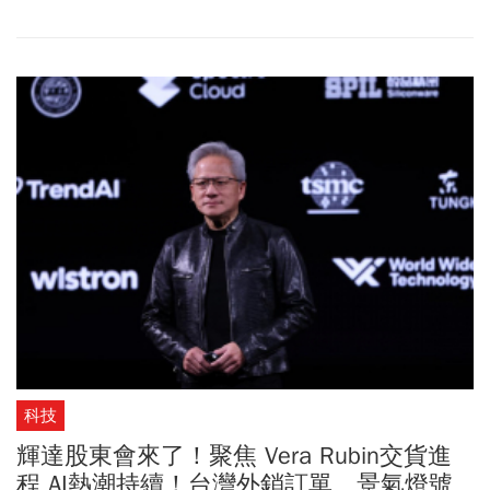
示，葛林斯潘因帕金森氏症併發症離世。
科技
輝達股東會來了！聚焦 Vera Rubin交貨進
程 AI熱潮持續！台灣外銷訂單、景氣燈號