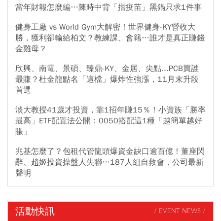
當年財報怎麼編…陳時中背「擋疫苗」黑鍋只求1件事
健身工廠 vs World Gym大解密！世界健身-KY營收大
勝，獲利卻輸給柏文？教練課、會籍…誰才是真正賺錢
金雞母？
欣興、南電、景碩、臻鼎-KY、金居、尖點...PCB買誰
最賺？杜金龍點名「這檔」爆炸性強漲，11月末升段
首選
淡大教授41歲才投資，靠1招年賺15％！小資族「勝率
最高」ETF配置法公開：0050搭配這1種「越簡單越好
賺」
兆基怎麼了？包租代管龍頭爆資金缺口逾百億！董座閃
辭、趙姬投資操盤人失聯…187人組自救會，公司最新
聲明
活動快訊
/ EVENT NEWS /