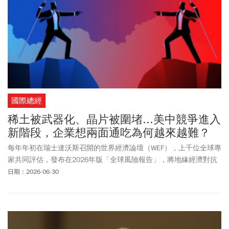
國際總經
稀土被武器化、晶片被圍堵...美中競爭進入
新階段，企業想兩面通吃為何越來越難？
每年年初在瑞士達沃斯召開的世界經濟論壇（WEF），上千位全球專
家共同評估，發布在2026年版「全球風險報告」，將地緣經濟對抗
列為全球首要單一風險，較前一年躍升八位，超越國際武裝衝突、
日期：2026-06-30
極端氣候事件及社會極化，在所有33項受評風險中升幅為最大。半
年後回首來看，確伴隨其他因素，地緣經濟風險儼然已為國際企業
難以迴避的議題。