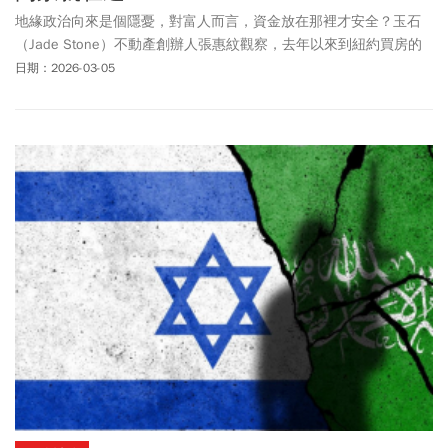
地緣政治向來是個隱憂，對富人而言，資金放在那裡才安全？玉石
（Jade Stone）不動產創辦人張惠紋觀察，去年以來到紐約買房的
台灣人變多了。她認為有2原因，一是台股創新高，億萬富翁變多
日期：2026-03-05
了；二是台海政治不穩定，「在理財時，他們不會把錢單純放在一
個地方，會放在不同的區域，分散風險。」