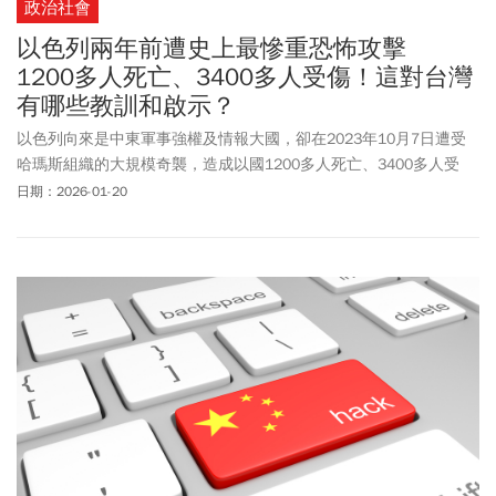
政治社會
以色列兩年前遭史上最慘重恐怖攻擊
1200多人死亡、3400多人受傷！這對台灣
有哪些教訓和啟示？
以色列向來是中東軍事強權及情報大國，卻在2023年10月7日遭受
哈瑪斯組織的大規模奇襲，造成以國1200多人死亡、3400多人受
傷，甚至還有251人被哈瑪斯綁架至加薩地區。這是1948年以色列
日期：2026-01-20
建國至今最嚴重、損失最大的恐怖攻擊。以色列建國70多年來，已
經與周邊國家及武裝團體多次交火，光在1948年就是一邊建國、一
邊與敵對的阿拉伯國家開戰。歷經1956年的蘇伊士運河危機、1967
年的六日戰爭、1973年的贖罪日戰爭、1982年與2006年的黎巴嫩戰
爭，加上多次在加薩地區的軍事行動，說以色列是從戰火中孕育的
國家，「打遍天下無敵手」，應該不為過。沒想到，軍力及情報力
都高到破表的這個中東雄獅，竟然被一個武裝團體成功奇襲，造成
前所未有的人命及財產損失。以國官方在過去兩年對這場情報敗仗
及國安危機，做了深刻檢討，其中不少心得值得同為面對強大外來
威脅的台灣借鏡。