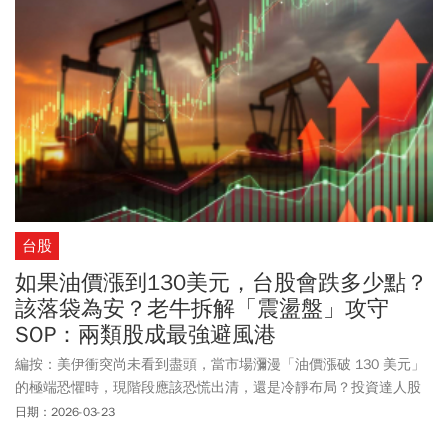
台股
如果油價漲到130美元，台股會跌多少點？
該落袋為安？老牛拆解「震盪盤」攻守
SOP：兩類股成最強避風港
編按：美伊衝突尚未看到盡頭，當市場瀰漫「油價漲破 130 美元」
的極端恐懼時，現階段應該恐慌出清，還是冷靜布局？投資達人股
海老牛解析「油價三劇本」，預判台股攻守策略。雖然短期震盪難
日期：2026-03-23
免，但回顧歷史，戰事衝突後一年的台股平均漲幅竟高達 23%！雸