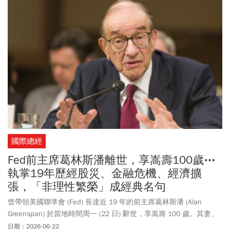
國際總經
Fed前主席葛林斯潘離世，享嵩壽100歲⋯
執掌19年歷經股災、金融危機、經濟擴
張，「非理性繁榮」成經典名句
曾帶領美國聯準會 (Fed) 長達近 19 年的前主席葛林斯潘 (Alan
Greenspan) 於當地時間周一 (22 日) 辭世，享嵩壽 100 歲。其妻、
《NBC》新聞首席華府與外交事務記者米契爾 (Andrea Mitchell) 表
日期：2026-06-22