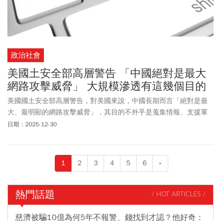
政治社會
美國土安全部高層警告 「中國絕對是最大
網路攻擊威脅」 大規模滲透有這幾個目的
美國國土安全部高層警告，對美國來說，中國長期而言「絕對是最
大、最明顯的網路攻擊威脅」，其目的不外乎是蒐集情報、支援軍
事作戰、製造社會動盪及擾亂民間基礎建設。美國在這方面將與盟
日期：2025-12-30
國及友邦密切合作，集合眾人力量來應對中國的長期威脅。
1
2
3
4
5
6
»
熱門話題
/ HOT ARTICLES /
慈濟被騙10億為何5年不報警、錢找到才認？他好奇：