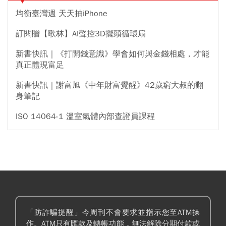
均衡臺灣週 天天抽iPhone
訂閱贈【歌林】AI聲控3D擺頭循環扇
新書快訊｜《打開錢意識》學會如何與金錢相處，才能
真正體現富足
新書快訊｜謝富旭《中年財富覺醒》42歲窮大叔的翻
身筆記
ISO 14064-1 溫室氣體內部查證員課程
「防詐騙提醒」今周刊不會要求並指示您至ATM操
作。ATM只有匯款及轉帳功能，無法解除分期付款或