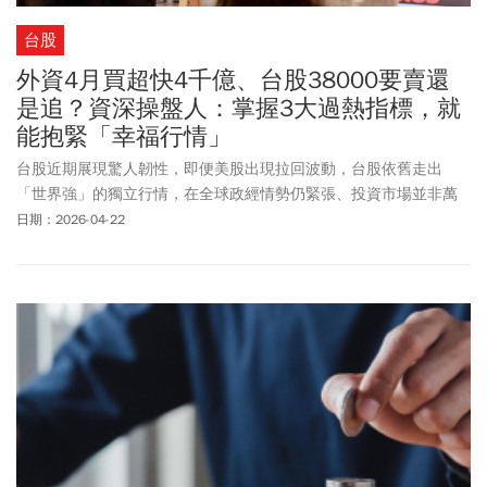
台股
外資4月買超快4千億、台股38000要賣還
是追？資深操盤人：掌握3大過熱指標，就
能抱緊「幸福行情」
台股近期展現驚人韌性，即便美股出現拉回波動，台股依舊走出
「世界強」的獨立行情，在全球政經情勢仍緊張、投資市場並非萬
里無雲的環境下，台股在週三（4/22）一度站上38000點大關、觸
日期：2026-04-22
及38096.88點寫下台股新紀錄。外資週三繼續買超116億元，4月至
今已大買3990億元，對比3月賣超9600多億元回補超過1/3部位，認
錯行情推升台股強強滾，許多投資人都在問：「台股還能買嗎？這
波漲勢到底有什麼底氣？盤勢是否已經過熱？」