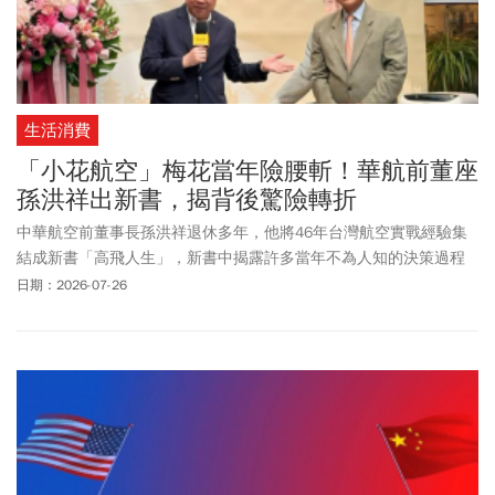
生活消費
「小花航空」梅花當年險腰斬！華航前董座
孫洪祥出新書，揭背後驚險轉折
中華航空前董事長孫洪祥退休多年，他將46年台灣航空實戰經驗集
結成新書「高飛人生」，新書中揭露許多當年不為人知的決策過程
與故事，其中包括代表華航的LOGO梅花，當年在高層內部投票時險
日期：2026-07-26
遭封殺，最後因故高層換人，潑墨梅花案才又通過，因此1995年起
華航改用命名為「紅梅揚姿」的潑墨視覺延用至今，成為華航一路
來的企業識別標誌。