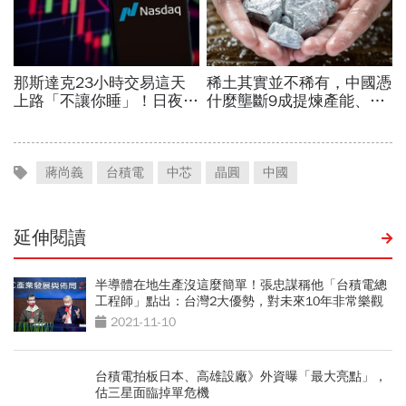
蔣尚義
台積電
中芯
晶圓
中國
延伸閱讀
半導體在地生產沒這麼簡單！張忠謀稱他「台積電總
工程師」點出：台灣2大優勢，對未來10年非常樂觀
2021-11-10
台積電拍板日本、高雄設廠》外資曝「最大亮點」，
估三星面臨掉單危機