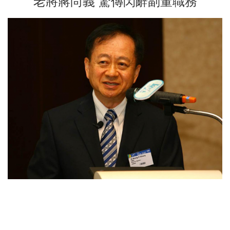
老將蔣尚義 驚傳閃辭副董職務