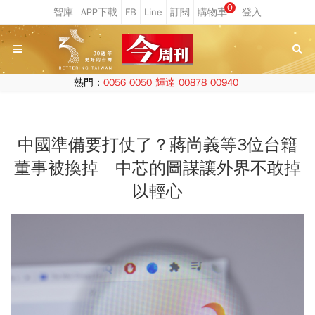
0
熱門：
0056
0050
輝達
00878
00940
中國準備要打仗了？蔣尚義等3位台籍
董事被換掉 中芯的圖謀讓外界不敢掉
以輕心