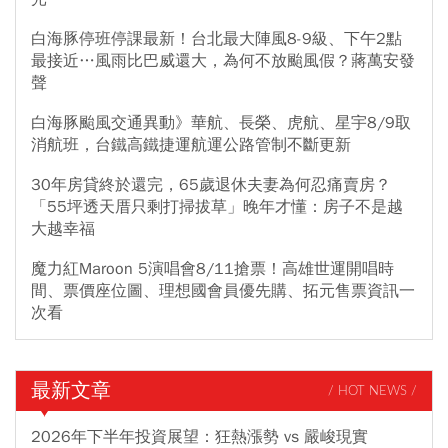
白海豚停班停課最新！台北最大陣風8-9級、下午2點
最接近…風雨比巴威還大，為何不放颱風假？蔣萬安發
聲
白海豚颱風交通異動》華航、長榮、虎航、星宇8/9取
消航班，台鐵高鐵捷運航運公路管制不斷更新
30年房貸終於還完，65歲退休夫妻為何忍痛賣房？
「55坪透天厝只剩打掃拔草」晚年才懂：房子不是越
大越幸福
魔力紅Maroon 5演唱會8/11搶票！高雄世運開唱時
間、票價座位圖、理想國會員優先購、拓元售票資訊一
次看
最新文章
/ HOT NEWS /
2026年下半年投資展望：狂熱漲勢 vs 嚴峻現實