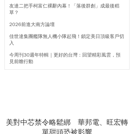
友達二把手柯富仁裸辭內幕！「落後群創」成最後稻
草？
2026前進大南方論壇
佳世達集團艦隊無人機小隊起飛！鎖定美日頂級客戶切
入
今周刊30週年特輯｜更好的台灣：回望精彩風雲，預
見前瞻行動
美對中芯禁令略鬆綁 華邦電、旺宏轉
單甜頭恐被影響