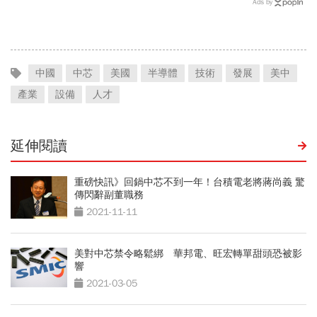
Ads by
21天提增產計畫│全球瞭
望
中國
中芯
美國
半導體
技術
發展
美中
產業
設備
人才
延伸閱讀
重磅快訊》回鍋中芯不到一年！台積電老將蔣尚義 驚
傳閃辭副董職務
2021-11-11
美對中芯禁令略鬆綁 華邦電、旺宏轉單甜頭恐被影
響
2021-03-05