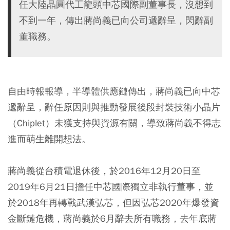
任大陸晶圓代工龍頭中芯國際副董事長，沒想到
不到一年，傳出蔣尚義已向公司遞辭呈，閃辭副
董職務。
自由時報報導，半導體供應鏈傳出，蔣尚義已向中芯
遞辭呈，辭任原因則與推動發展後段封裝技術小晶片
（Chiplet）未獲支持與資源有關，導致蔣尚義不得志
進而萌生離開想法。
蔣尚義從台積電退休後，於2016年12月20日至
2019年6月21日擔任中芯國際獨立非執行董事，並
於2018年再轉戰武漢弘芯，但因弘芯2020年爆發資
金斷鏈危機，蔣尚義於6月辭去所有職務，去年底蔣