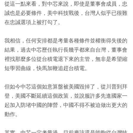
從這一點來看，對中芯來說，即使是董事會成員，忠
誠也是必要條件，美中科技戰後，台灣人似乎已很難
在忠誠選項上被打勾了。
我相信，任何安排都是考量各種條件並權衡得失後的
結果，過去中芯歷任執行長幾乎都來自台灣，董事會
裡找那麼多位從台積電退下來的主管，無非是希望縮
短學習曲線，快馬加鞭追趕台積電。
但如今中芯這個如意算盤被美國毀掉了，從川普到拜
登，美國不斷延續這個政策，並說服許多先進國家一
起加入防堵中國的陣營，中國不得不被迫做出更大的
動作。
其實，中芯一定考量過，目前應該還是能夠從台灣技