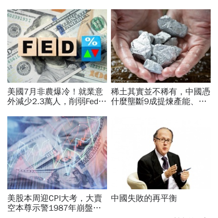
美國7月非農爆冷！就業意
稀土其實並不稀有，中國憑
外減少2.3萬人，削弱Fed升
什麼壟斷9成提煉產能、掐
息機率...金價大漲逾7%，
住川普脖子？洪財隆解析：
創7個月來最佳單周
美中角力下，台灣最該擔心
的事
美股本周迎CPI大考，大賣
中國失敗的再平衡
空本尊示警1987年崩盤恐
重演…美國彈藥告急，限時