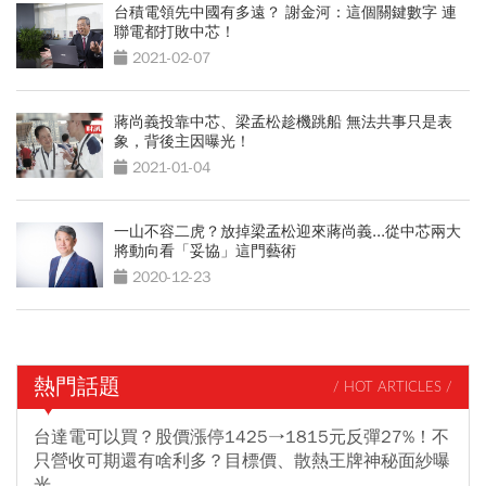
台積電領先中國有多遠？ 謝金河：這個關鍵數字 連
聯電都打敗中芯！
2021-02-07
蔣尚義投靠中芯、梁孟松趁機跳船 無法共事只是表
象，背後主因曝光！
2021-01-04
一山不容二虎？放掉梁孟松迎來蔣尚義...從中芯兩大
將動向看「妥協」這門藝術
2020-12-23
熱門話題
/ HOT ARTICLES /
台達電可以買？股價漲停1425→1815元反彈27%！不
只營收可期還有啥利多？目標價、散熱王牌神秘面紗曝
光