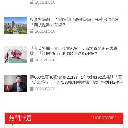
2021-11-10
投資客嗨翻！ 台積電認了高雄設廠 楠梓房價再次
「聞積起舞」有望？
2021-11-10
「棄英特爾、買台積電ADR」，市場資金正在大遷
徙，「護國神山」股價將再啟動漲勢？
2021-11-10
砸660萬買40張鴻海(2317)，1年大賺192萬秘訣「買
了忘記它」！一堂139萬的理財課：認賠學到的3件事
2025-08-22
熱門話題
/ HOT STORIES /