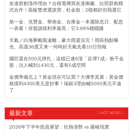
友達群創漲停理由？台積電傳買友達兩廠、比照群創模
式合作！面板雙虎選誰買，杜金龍：2檔都好但我選它
第一金、兆豐金、華南金、合庫金…本週除息日、配息
一表看！存股誰殖利率最高：它3.66%穩穩賺
天氣／白海豚颱風遠離，豪大雨還沒完！雨區熱點曝
光、高溫36度又來…何時好天氣先看10日預報
國巨還在500元掙扎，這檔已連6漲「反彈7成」衝千金
股，法人喊到1430元，還有5成空間
金價準備北上？黃金現在可以買？大佛李其展：黃金價
格摸到4300美元是好事！瑞銀3理由喊5000美元不遠
了
最新文章
/ HOT NEWS /
2026年下半年投資展望：狂熱漲勢 vs 嚴峻現實