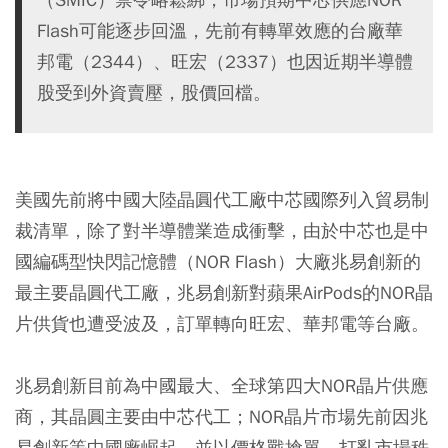
Flash可能逐步回溫，先前有轉單效應的台廠華
邦電（2344）、旺宏（2337）也因近期半導體
股受到外資賣壓，股價回檔。
美國先前將中國大陸晶圓代工廠中芯國際列入貿易制
裁清單，除了對半導體業造成衝擊，由於中芯也是中
國編碼型快閃記憶體（NOR Flash）大廠兆易創新的
最主要晶圓代工廠，兆易創新對蘋果AirPods的NOR晶
片供貨也遭受波及，訂單轉向旺宏、華邦電等台廠。
兆易創新目前為中國最大、全球第四大NOR晶片供應
商，其晶圓主要由中芯代工；NOR晶片市場先前因兆
易創新等中國廠崛起，並以價格戰搶單，打亂市場秩