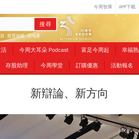
搜尋
資
股票抽籤
房地產
生活
今周大耳朵 Podcast
富足今周起
幸福熟
存股助理
今周學堂
訂購優惠
活動報名
新辯論、新方向