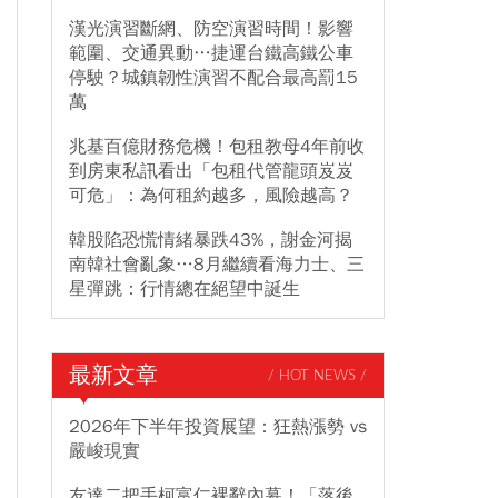
漢光演習斷網、防空演習時間！影響
範圍、交通異動…捷運台鐵高鐵公車
停駛？城鎮韌性演習不配合最高罰15
萬
兆基百億財務危機！包租教母4年前收
到房東私訊看出「包租代管龍頭岌岌
可危」：為何租約越多，風險越高？
韓股陷恐慌情緒暴跌43%，謝金河揭
南韓社會亂象…8月繼續看海力士、三
星彈跳：行情總在絕望中誕生
最新文章
/ HOT NEWS /
2026年下半年投資展望：狂熱漲勢 vs
嚴峻現實
友達二把手柯富仁裸辭內幕！「落後