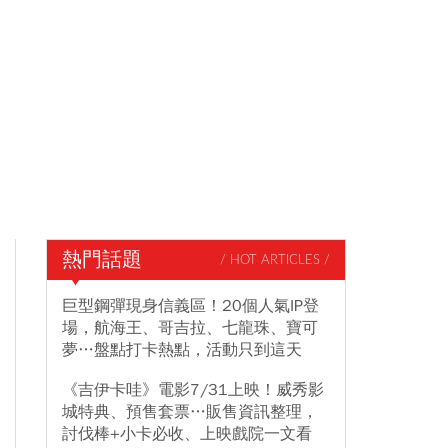
熱門話題
/ HOT ARTICLES /
巨型鋼彈現身信義區！20個人氣IP登
場，航海王、哥吉拉、七龍珠、寶可
夢…盤點打卡熱點，活動只到這天
《吉伊卡哇》電影7/31上映！威秀影
城特典、預售套票…販售資訊整理，
討伐棒+小卡必收、上映戲院一文看