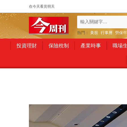
在今天看見明天
熱門：
美股
行事曆
勞保年
投資理財
保險稅制
產業時事
職場