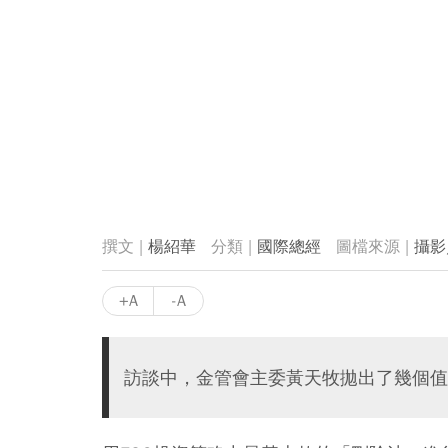
楊紹華
國際總經
攝影
+A
-A
訪談中，金管會主委黃天牧拋出了幾個值