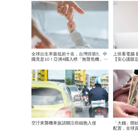
PR
全球出生率最低前十名，台灣排第5、中
上班看電腦 
國竟是10！亞洲4國入榜「無聲危機」，
【安心護眼
經濟壓力成天然避孕藥？
PR
空汙來襲機車族請關注癌細胞入侵
「大錢」開始
配置，全球