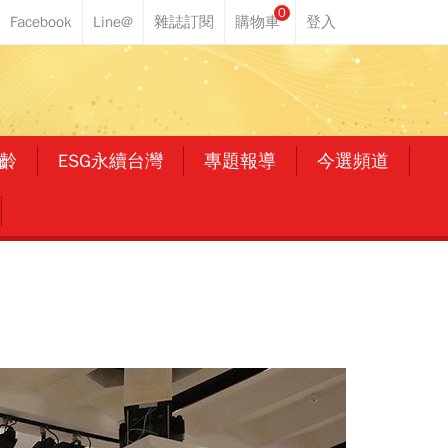
0
齡
ESG永續台灣
專題報導
今選頻道