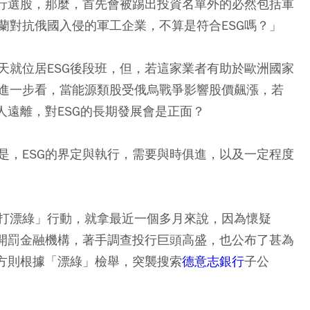
進行選股，那麼，首先會被踢出投資名單外的必然包括軍
蘭對抗俄國入侵的軍工企業，不算是符合ESG嗎？」
天就位居ESG後段班，但，若這家業者有助於歐洲國家
進一步看，當能源類股受俄烏戰爭影響股價飆漲，若
人遠離，對ESG的長期發展會是正面？
是，ESG的界定與執行，需要與時俱進，以及一定程度
打漂綠」行動，就拿最近一個多月來說，因為懷疑
荒開罰金融機構，著手調查投行巨頭高盛，也公布了甚為
警方則根據「漂綠」檢舉，突襲搜索
德意志銀行
子公