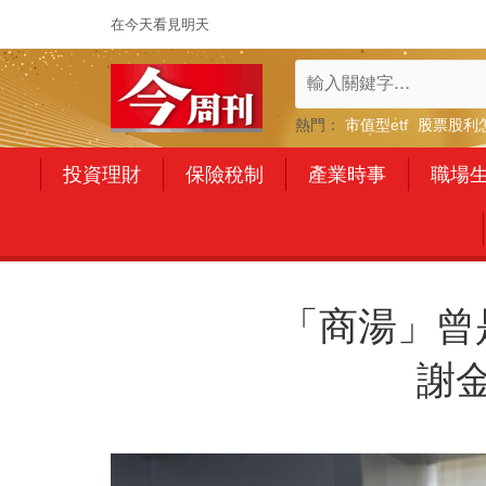
在今天看見明天
熱門：
市值型etf
股票股利
投資理財
保險稅制
產業時事
職場
「商湯」曾
謝