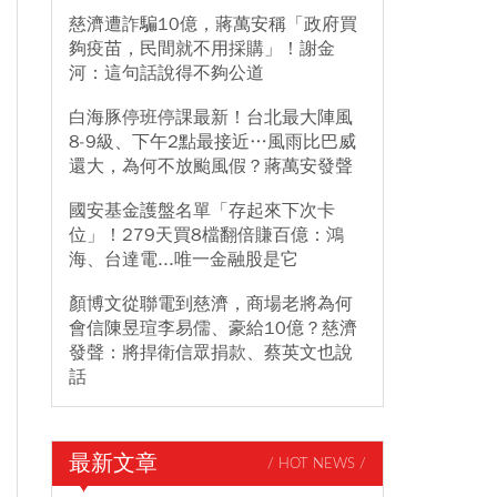
慈濟遭詐騙10億，蔣萬安稱「政府買
夠疫苗，民間就不用採購」！謝金
河：這句話說得不夠公道
白海豚停班停課最新！台北最大陣風
8-9級、下午2點最接近…風雨比巴威
還大，為何不放颱風假？蔣萬安發聲
國安基金護盤名單「存起來下次卡
位」！279天買8檔翻倍賺百億：鴻
海、台達電...唯一金融股是它
顏博文從聯電到慈濟，商場老將為何
會信陳昱瑄李易儒、豪給10億？慈濟
發聲：將捍衛信眾捐款、蔡英文也說
話
最新文章
/ HOT NEWS /