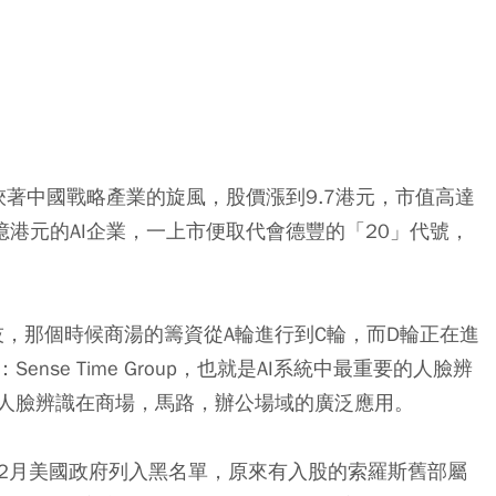
，挾著中國戰略產業的旋風，股價漲到9.7港元，市值高達
1億港元的AI企業，一上市便取代會德豐的「20」代號，
技，那個時候商湯的籌資從A輪進行到C輪，而D輪正在進
se Time Group，也就是AI系統中最重要的人臉辨
人臉辨識在商場，馬路，辦公場域的廣泛應用。
12月美國政府列入黑名單，原來有入股的索羅斯舊部屬