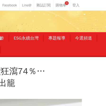
0
齡
ESG永續台灣
專題報導
今選頻道
狂瀉74％…
出籠