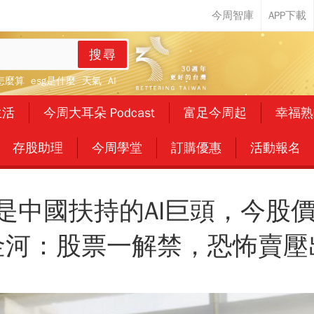
搜尋
怎麼算
esg是什麼
天氣
AI
生活
今周大耳朵 Podcast
富足今周起
幸福熟
存股助理
今周學堂
訂購優惠
活動報名
是中國扶持的AI巨頭，今股價
金河：股票一解禁，恐怖賣壓