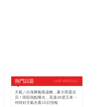
熱門話題
/ HOT ARTICLES /
天氣／白海豚颱風遠離，豪大雨還沒
完！雨區熱點曝光、高溫36度又來…
何時好天氣先看10日預報