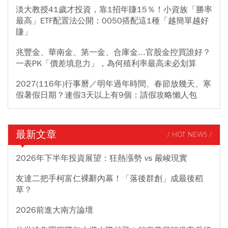
淡大教授41歲才投資，靠1招年賺15％！小資族「勝率
最高」ETF配置法公開：0050搭配這1種「越簡單越好
賺」
兆豐金、華南金、第一金、合庫金...官股金控買誰好？
一表PK「價差填息力」，為何殖利率最高未必划算
2027(116年)行事曆／明年過年時間、春節放幾天、寒
假暑假日期？連假3天以上有9個：請假攻略懶人包
最新文章
/ HOT NEWS /
2026年下半年投資展望：狂熱漲勢 vs 嚴峻現實
友達二把手柯富仁裸辭內幕！「落後群創」成最後稻
草？
2026前進大南方論壇