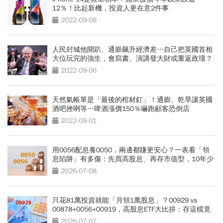
12％！比起新機，投資人更在意2件事
2022-09-08
人民封城他開趴、通膨飆升經濟差…自己把英國首相
大位玩完的強生，會寫書、演講發大財或重返政壇？
2022-09-06
天然氣帳單是「最後的棺材釘」！通膨、乾旱讓英國
酒吧挫咧等…啤酒漲價150％嚇跑顧客恐倒店
2022-09-01
用0056配息養0050，兩邊都賺更安心？一表看「領
息陷阱」有多傷：先買高股息、再存市值型，10年少
賺330萬
2026-07-08
只花81萬投資就能「月領1萬股息」？00929 vs
00878+0056+00919，高股息ETF大比拚：存這檔竟
能「少花30萬本金」
2026-07-07