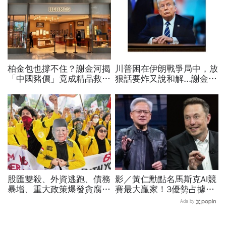
柏金包也撐不住？謝金河揭
川普困在伊朗戰爭局中，放
「中國豬價」竟成精品救命
狠話要炸又說和解...謝金河
指標…內需不振愛馬仕恐怕
揭伊朗權力結構：制度決定
要繼續等下去
一個國家的未來
股匯雙殺、外資逃跑、債務
影／黃仁勳點名馬斯克AI競
暴增、重大政策爆發貪腐
賽最大贏家！3優勢占據重
美中夾擊！印尼急奔金融風
要位置…SpaceX全用輝達
Ads by
暴紅線
晶片，AMD蘇姿丰回應了