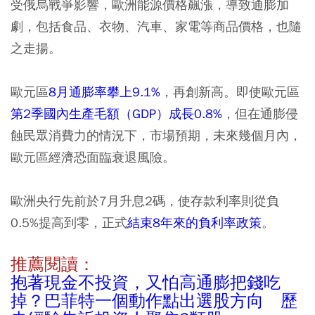
受俄烏戰爭影響，歐洲能源價格飆漲，導致通膨加
劇，包括食品、衣物、汽車、家電等商品價格，也隨
之走揚。
歐元區
8月通膨率攀上9.1%
，再創新高。即使歐元區
第2季國內生產毛額（GDP）成長0.8%
，但在通膨侵
蝕民眾消費力的情況下，市場預期，未來幾個月內，
歐元區經濟恐面臨衰退風險。
歐洲央行先前於7月升息2碼，使存款利率則從負
0.5%提高到零，正式
結束8年來的負利率政策
。
推薦閱讀：
抱著現金不投資，又怕高通膨把錢吃
掉？巴菲特一個動作點出選股方向 歷