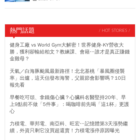
熱門話題
/ HOT STORIES /
健身工廠 vs World Gym大解密！世界健身-KY營收大
勝，獲利卻輸給柏文？教練課、會籍…誰才是真正賺錢
金雞母？
天氣／白海豚颱風最新路徑！北北基桃「暴風圈侵襲
率」出爐，這天估發布海警，父親節會影響嗎？10日
報先看
早餐吃可頌、拿鐵傷心臟？心臟科名醫堅持20年、早
上9點前不做「5件事」：喝咖啡前先喝「這1杯」更護
心
力積電、華邦電、南亞科、旺宏…記憶體第3天漲勢繼
續，外資只剩它沒買超還賣！力積電漲停原因曝光