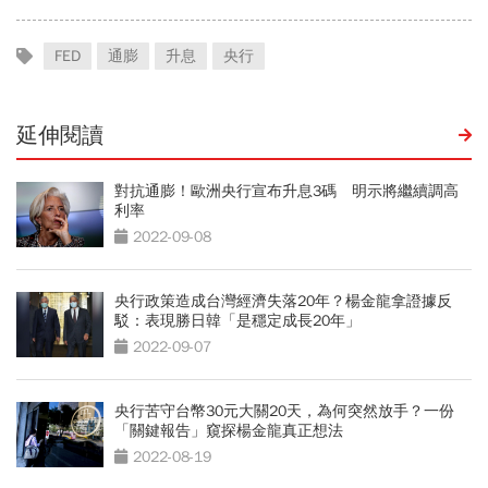
FED
通膨
升息
央行
延伸閱讀
對抗通膨！歐洲央行宣布升息3碼 明示將繼續調高
利率
2022-09-08
央行政策造成台灣經濟失落20年？楊金龍拿證據反
駁：表現勝日韓「是穩定成長20年」
2022-09-07
央行苦守台幣30元大關20天，為何突然放手？一份
「關鍵報告」窺探楊金龍真正想法
2022-08-19