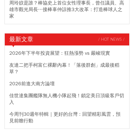
周玲妏是誰？棒協史上首位女性理事長，曾任議員、高
雄市觀光局長…接棒辜仲諒推3大改革：打造棒球人之
家
最新文章
/ HOT NEWS /
2026年下半年投資展望：狂熱漲勢 vs 嚴峻現實
友達二把手柯富仁裸辭內幕！「落後群創」成最後稻
草？
2026前進大南方論壇
佳世達集團艦隊無人機小隊起飛！鎖定美日頂級客戶切
入
今周刊30週年特輯｜更好的台灣：回望精彩風雲，預
見前瞻行動