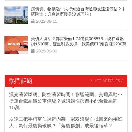
房價貴、物價漲…央行知道台灣通膨被遠遠低估？中
研院士：升息這麼慢是沒道理的！
2022-08-11
美債大復活？郭哲榮砸1.74億買00687B，現在還虧
損1500萬，雙重利多支撐「我美債ETF絕對賺2200萬
出場」
2025-09-09
熱門話題
/ HOT ARTICLES /
漢光演習斷網、防空演習時間！影響範圍、交通異動…
捷運台鐵高鐵公車停駛？城鎮韌性演習不配合最高罰
15萬
友達二把手柯富仁裸辭內幕！彭双浪親自找回來的接班
人，為何最後撕破臉？「落後群創」成最後稻草？