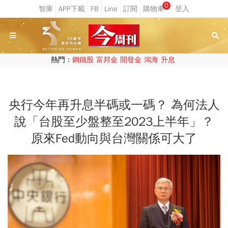
0
熱門：
鋼鐵股
富邦金
開發金
鴻海
升息
央行今年再升息半碼或一碼？ 為何法人
說「台股至少盤整至2023上半年」？
原來Fed動向與台灣關係可大了