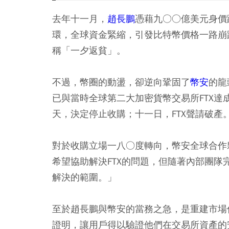
去年十一月，
趙長鵬
憑藉九○○億美元身價
環，全球資金緊縮，引發比特幣價格一路崩
稱「一夕返貧」。
不過，幣圈的動盪，卻逆向鞏固了
幣安
的龍
已與當時全球第二大加密貨幣交易所FTX達
天，決定停止收購；十一日，FTX聲請破產
對於收購立場一八○度轉向，幣安全球合作夥
希望協助解決FTX的問題，但隨著內部團隊
解決的範圍。」
至於趙長鵬與幣安的當務之急，是重建市場信
證明，讓用戶得以驗證他們在交易所資產的