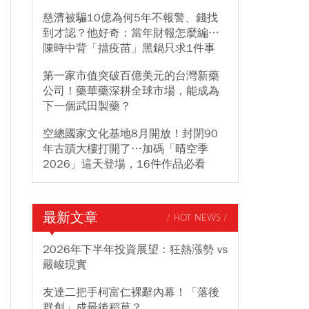
慈濟被騙10億為何5年不報警、錢找
到才認？他好奇：當年財報怎麼編…
陳時中背「擋疫苗」黑鍋只求1件事
第一家市值突破百億美元的台灣新藥
公司！藥華藥深耕全球市場，能成為
下一個武田製藥？
空總國家文化基地8月開放！封閉90
年古蹟大樓打開了…加碼「晴空季
2026」這天登場，16件作品必看
最新文章
/ HOT NEWS /
2026年下半年投資展望：狂熱漲勢 vs
嚴峻現實
友達二把手柯富仁裸辭內幕！「落後
群創」成最後稻草？