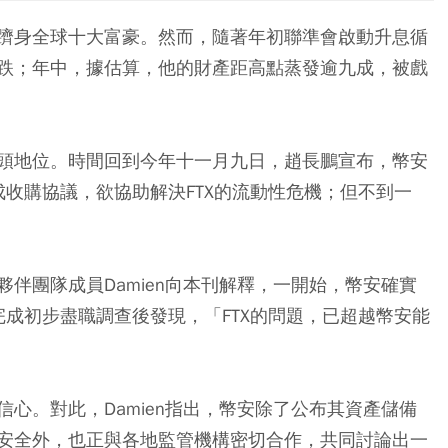
躋身全球十大富豪。然而，隨著年初聯準會啟動升息循
跌；年中，據估算，他的財產距高點蒸發逾九成，被戲
頭地位。時間回到今年十一月九日，趙長鵬宣布，幣安
成收購協議，欲協助解決FTX的流動性危機；但不到一
。
伴團隊成員Damien向本刊解釋，一開始，幣安確實
完成初步盡職調查後發現，「FTX的問題，已超越幣安能
心。對此，Damien指出，幣安除了公布其資產儲備
安全外，也正與各地監管機構密切合作，共同討論出一