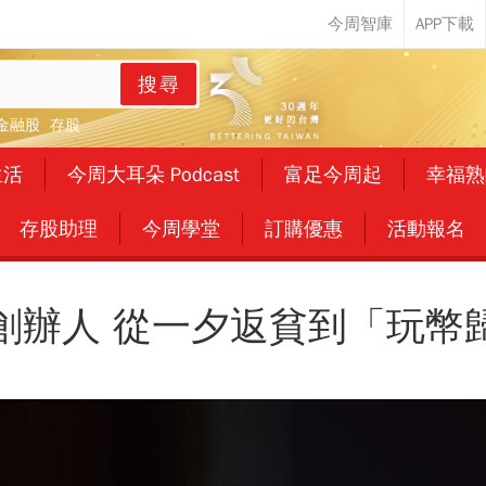
搜尋
金融股
存股
生活
今周大耳朵 Podcast
富足今周起
幸福熟
存股助理
今周學堂
訂購優惠
活動報名
創辦人 從一夕返貧到「玩幣