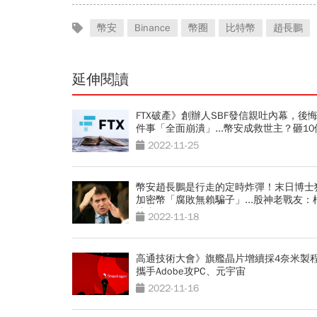
幣安
Binance
幣圈
比特幣
趙長鵬
延伸閱讀
FTX破產》創辦人SBF發信親吐內幕，後悔
件事「全面崩潰」...幣安成救世主？砸10
元金援幣圈
2022-11-25
幣安趙長鵬是行走的定時炸彈！末日博士
加密幣「腐敗無賴騙子」...股神老戰友：
壞東西
2022-11-18
高通技術大會》旗艦晶片增續採4奈米製
攜手Adobe攻PC、元宇宙
2022-11-16