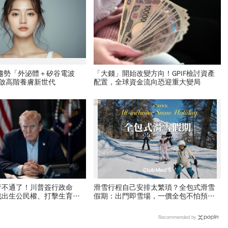
新趨勢「外泌體＋矽谷電波
「大錢」開始改變方向！GPIF檢討資產
開啟高階養膚新世代
配置，全球資金流向恐迎重大變局
PR
行不通了！川普簽行政命
滑雪行程自己安排太繁瑣？全包式滑雪
戰出生公民權、打擊生育旅
假期：出門即雪場，一價全包不怕預算
花錢買進美國的資格
爆表！
Recommended by