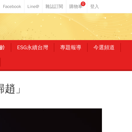
0
齡
ESG永續台灣
專題報導
今選頻道
歸趙」