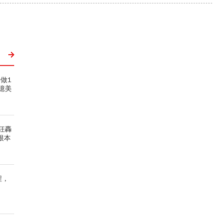
做1
億美
狂轟
根本
程，