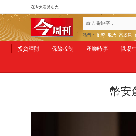
在今天看見明天
熱門：
投資
股票
高股息
投資理財
保險稅制
產業時事
職場
幣安