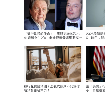
「繁衍是我的使命！」馬斯克老爸和小
2026美肌
41歲繼女生2胎 繼妹變繼母讓馬斯克爆
X」聯手，
氣：邪惡
PR
旅行花費難預測？全包式假期不只幫你
生「美寶」
省預算更省精力！
令，再度挑
遊：不允許