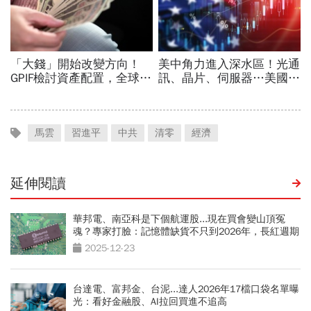
馬雲
習進平
中共
清零
經濟
延伸閱讀
華邦電、南亞科是下個航運股...現在買會變山頂冤
魂？專家打臉：記憶體缺貨不只到2026年，長紅週期
才剛起跑
2025-12-23
台達電、富邦金、台泥...達人2026年17檔口袋名單曝
光：看好金融股、AI拉回買進不追高