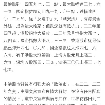
最慘跌到一四五九七．三一點，最大跌幅達三七．六
一％，國企指數跌到四九一九．○三點，跌幅達四
○．二五％。從「反送中」到《國安法》，香港資金
外逃，成為最大輸家；但跌深就有抵抗力，二二年第
四季起，港股絕地大反攻，二三年元月恒指大漲七．
八四％，國企指數大漲八．三三％，香港股市從最低
點已彈升四七．○九％，國企指數也大漲四七．六
六％。有了港股大漲帶動，上海Ａ股元月上漲二．
六％，深圳Ａ股漲四．三％，滬深三○○上漲三．七
七％。
中港股市背後有很強大的「政治市」，在二二、二三
年之交，中國突然宣布疫情大解封，在沒有任何配套
的情況下，黨中央宣布與病毒共存，世界彷彿回到二