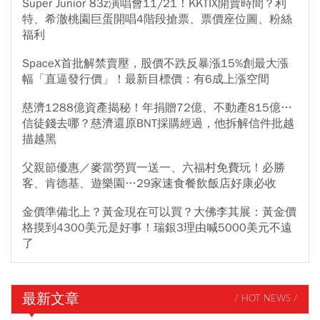
Super Junior 83z演唱會11/21！KKTIX開賣時間？利
特、希澈桃園巨蛋開唱4階段搶票、票價座位圖、粉絲
福利
SpaceX首批解禁賣壓，股價不跌反暴漲15%創最大漲
幅「直逼發行價」！最新目標價：有6成上漲空間
慈濟1288億資產揭秘！年捐贈72億、不動產815億…
信徒錢去哪？慈濟還原BNT採購經過，他拆解信件批越
描越黑
父親節優惠／麥當勞買一送一、六福村免費玩！必勝
客、肯德基、遊樂園…29家速食餐飲飯店好康必收
金價準備北上？黃金現在可以買？大佛李其展：黃金價
格摸到4300美元是好事！瑞銀3理由喊5000美元不遠
了
最新文章
/ HOT NEWS /