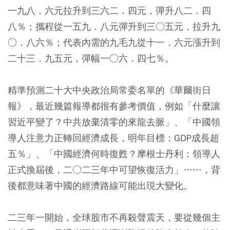
一九八．六元拉升到三六二．四元，彈升八二．四
八％；攜程從一五九．八元彈升到三○五元，拉升九
○．八六％；代表內需的九毛九從十一．六元漲升到
二十三．九五元，彈幅一○六．四七％。
精準預測二十大中央政治局常委名單的《華爾街日
報》，最近幾篇報導都很有參考價值，例如「什麼讓
習近平變了？中共放棄清零的來龍去脈」、「中國領
導人注意力正轉回經濟成長，明年目標：GDP成長超
五％」、「中國經濟何時復甦？摩根士丹利：領導人
正式換屆後，二○二三年中可望恢復活力」……，背
後都意味著中國的經濟路線可能出現大變化。
二三年一開始，全球股市不再殺聲震天，要從幾個主