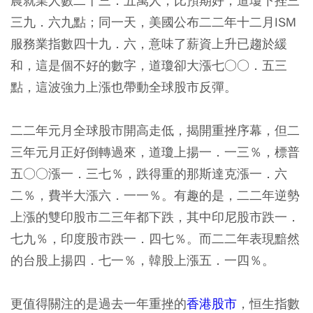
農就業人數二十三．五萬人，比預期好，道瓊下挫三
三九．六九點；同一天，美國公布二二年十二月ISM
服務業指數四十九．六，意味了薪資上升已趨於緩
和，這是個不好的數字，道瓊卻大漲七○○．五三
點，這波強力上漲也帶動全球股市反彈。
二二年元月全球股市開高走低，揭開重挫序幕，但二
三年元月正好倒轉過來，道瓊上揚一．一三％，標普
五○○漲一．三七％，跌得重的那斯達克漲一．六
二％，費半大漲六．一一％。有趣的是，二二年逆勢
上漲的雙印股市二三年都下跌，其中印尼股市跌一．
七九％，印度股市跌一．四七％。而二二年表現黯然
的台股上揚四．七一％，韓股上漲五．一四％。
更值得關注的是過去一年重挫的
香港股市
，恒生指數