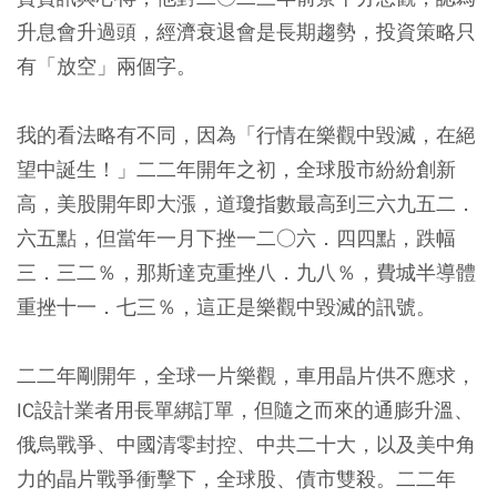
升息會升過頭，經濟衰退會是長期趨勢，投資策略只
有「放空」兩個字。
我的看法略有不同，因為「行情在樂觀中毀滅，在絕
望中誕生！」二二年開年之初，全球股市紛紛創新
高，美股開年即大漲，道瓊指數最高到三六九五二．
六五點，但當年一月下挫一二○六．四四點，跌幅
三．三二％，那斯達克重挫八．九八％，費城半導體
重挫十一．七三％，這正是樂觀中毀滅的訊號。
二二年剛開年，全球一片樂觀，車用晶片供不應求，
IC設計業者用長單綁訂單，但隨之而來的通膨升溫、
俄烏戰爭、中國清零封控、中共二十大，以及美中角
力的晶片戰爭衝擊下，全球股、債市雙殺。二二年