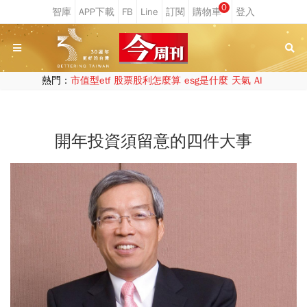
0
熱門：
市值型etf
股票股利怎麼算
esg是什麼
天氣
AI
開年投資須留意的四件大事