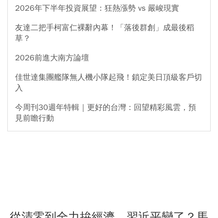
2026年下半年投資展望：狂熱漲勢 vs 嚴峻現實
友達二把手柯富仁裸辭內幕！「落後群創」成最後稻
草？
2026前進大南方論壇
佳世達集團艦隊無人機小隊起飛！鎖定美日頂級客戶切
入
今周刊30週年特輯｜更好的台灣：回望精彩風雲，預
見前瞻行動
從清零到全力拚經濟，習近平變了？馬