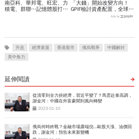
南亞科、華邦電、旺宏、力
「大錢」開始改變方向！
積電、群聯…記憶體股打下
GPIF檢討資產配置，全球資
來能買？這2檔本益比外資
金流向恐迎重大變局
Ads by
喊還很低：今年仍會漲很大
升息
經濟衰退
香港股市
俄烏戰爭
中國解封
美中角力
延伸閱讀
從清零到全力拚經濟，習近平變了？馬雲赴泰高調，
謝金河：中國在外富豪聞到風向轉變
2023-01-10
俄烏何時終戰？金融市場露端倪...歐股大漲、油價回
跌，謝金河：預告未來新變機