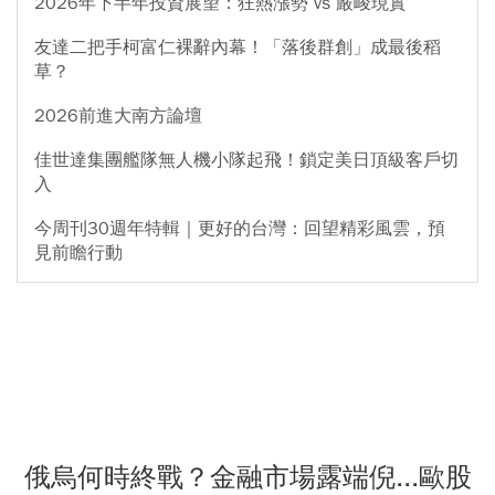
2026年下半年投資展望：狂熱漲勢 vs 嚴峻現實
友達二把手柯富仁裸辭內幕！「落後群創」成最後稻
草？
2026前進大南方論壇
佳世達集團艦隊無人機小隊起飛！鎖定美日頂級客戶切
入
今周刊30週年特輯｜更好的台灣：回望精彩風雲，預
見前瞻行動
俄烏何時終戰？金融市場露端倪...歐股