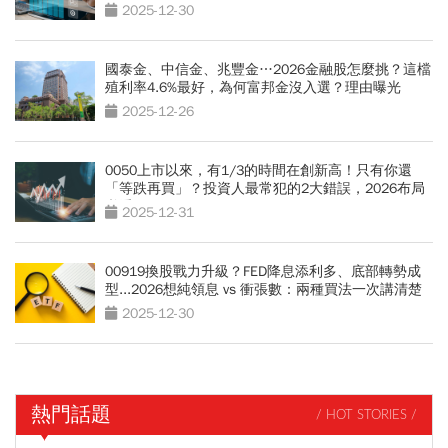
2025-12-30
國泰金、中信金、兆豐金…2026金融股怎麼挑？這檔
殖利率4.6%最好，為何富邦金沒入選？理由曝光
2025-12-26
0050上市以來，有1/3的時間在創新高！只有你還
「等跌再買」？投資人最常犯的2大錯誤，2026布局
必看
2025-12-31
00919換股戰力升級？FED降息添利多、底部轉勢成
型...2026想純領息 vs 衝張數：兩種買法一次講清楚
2025-12-30
熱門話題
/ HOT STORIES /