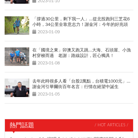
2023-01-10
「撐過30公里，剩下我一人」...從北投跑到三芝花6
小時，34公里全靠意志力！謝金河：今年的好兆頭
2023-01-09
在「國境之東」卯澳又跑又跳...大海、石頭屋、小漁
村穿梭而過 老謝：路線設計，匠心獨具！
2023-01-08
去年此時很多人看「台股2萬點，台積電1000元」...
謝金河引華爾街百年名言：行情在絕望中誕生
2023-01-05
熱門話題
/ HOT ARTICLES /