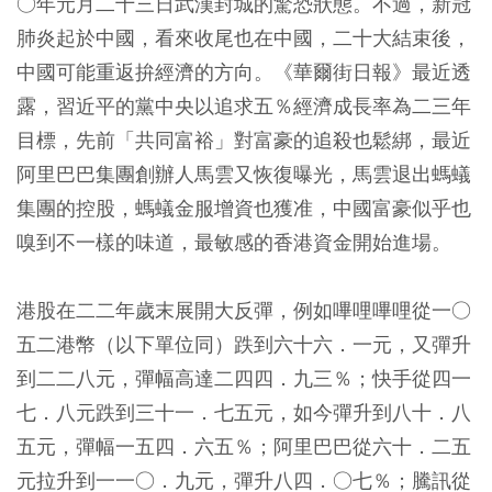
○年元月二十三日武漢封城的驚恐狀態。不過，新冠
肺炎起於中國，看來收尾也在中國，二十大結束後，
中國可能重返拚經濟的方向。《華爾街日報》最近透
露，習近平的黨中央以追求五％經濟成長率為二三年
目標，先前「共同富裕」對富豪的追殺也鬆綁，最近
阿里巴巴集團創辦人馬雲又恢復曝光，馬雲退出螞蟻
集團的控股，螞蟻金服增資也獲准，中國富豪似乎也
嗅到不一樣的味道，最敏感的香港資金開始進場。
港股在二二年歲末展開大反彈，例如嗶哩嗶哩從一○
五二港幣（以下單位同）跌到六十六．一元，又彈升
到二二八元，彈幅高達二四四．九三％；快手從四一
七．八元跌到三十一．七五元，如今彈升到八十．八
五元，彈幅一五四．六五％；阿里巴巴從六十．二五
元拉升到一一○．九元，彈升八四．○七％；騰訊從