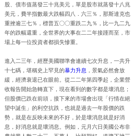
股、債市值蒸發三十兆美元，單是股市就蒸發十八兆
美元，費半指數最大跌幅四八．六三％，那斯達克也
重挫逾三七％，標普五○○重跌二九％，比一九二九
年的跌幅還重，全世界的大事在二二年接踵而至，市
場上每一位投資者都損失慘重。
進入二三年，經歷美國聯準會連續七次升息，一共升
十七碼，堪稱史上罕見的
暴力升息
，景氣必然會放
緩，經濟衰退已在眼前。從二二年第四季起，企業營
收報告開始急轉直下，現在看到的數字都是壞消息；
但股價已跌在前頭，接下來的市場會出現「行情在絕
望中誕生」的利空抗跌，也就是過去一年股價的跌
勢，就是在反映未來的不好，於是壞消息就是好消
息，好消息就是壞消息。例如，元月六日美國公布非