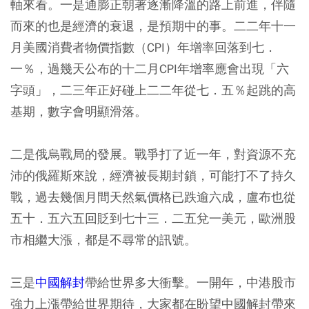
軸來看。一是通膨正朝著逐漸降溫的路上前進，伴隨
而來的也是經濟的衰退，是預期中的事。二二年十一
月美國消費者物價指數（CPI）年增率回落到七．
一％，過幾天公布的十二月CPI年增率應會出現「六
字頭」，二三年正好碰上二二年從七．五％起跳的高
基期，數字會明顯滑落。
二是俄烏戰局的發展。戰爭打了近一年，對資源不充
沛的俄羅斯來說，經濟被長期封鎖，可能打不了持久
戰，過去幾個月間天然氣價格已跌逾六成，盧布也從
五十．五六五回貶到七十三．二五兌一美元，歐洲股
市相繼大漲，都是不尋常的訊號。
三是
中國解封
帶給世界多大衝擊。一開年，中港股市
強力上漲帶給世界期待，大家都在盼望中國解封帶來