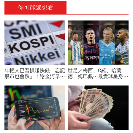
你可能還想看
年輕人已習慣賺快錢「忘記
世足／梅西、C羅、哈蘭
股市也會跌」！謝金河早一
德、姆巴佩…最貴球星身價
步示警南韓個股槓桿ETF會
73億！選手排行出爐，法
出事：根本把投資人丟火坑
國560億是墊底球隊77倍