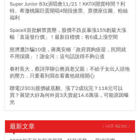
Super Junior 83z演唱會11/21！KKTIX開賣時間？利
特、希澈桃園巨蛋開唱4階段搶票、票價座位圖、粉絲
福利
SpaceX首批解禁賣壓，股價不跌反暴漲15%創最大漲
幅「直逼發行價」！最新目標價：有6成上漲空間
慈濟遭詐騙10億，蔣萬安稱「政府買夠疫苗，民間就
不用採購」！謝金河：這句話說得不夠公道
眷村長大，蔡詩萍聊公務員老父親：不給子女出人頭地
的壓力，只要看到我在看書他就很開心
聯電(2303)股價破底翻、漲了2成玩完？118元可以
買？展望大好為何外資3天賣超14.6萬張，可能原因曝
光
最新文章
/ HOT NEWS /