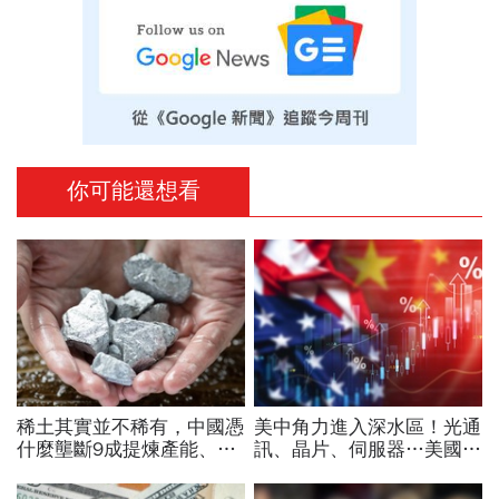
你可能還想看
稀土其實並不稀有，中國憑
美中角力進入深水區！光通
什麼壟斷9成提煉產能、掐
訊、晶片、伺服器…美國制
住川普脖子？洪財隆解析：
裁加碼，謝金河示警台灣
美中角力下，台灣最該擔心
「這類人」處境危險又困難