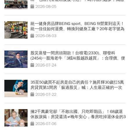
越高？
2026-08-05
統一健身房品牌BEING sport、BEING fit營業到這天！
統一佳佳如何退費、轉換到健身工廠？20年老字號為
何退出
2026-08-03
股災蒸發一間房頭期款！台積電(2330)、聯發科
(2454)…股海老牛「3檔AI股越跌越買」：合理價、便
宜價曝光
2026-07-24
35至50歲買不起房是自己的責任？施昇輝30歲扛5萬
房貸買第1間房「躲過股災」喊：人生最正確的一次
決定
2026-07-22
擁2千萬豪宅卻「不敢出國、只吃即期品」！68歲退
休族淚揭：房貸還清≠晚年安心，養房吃掉退休金的3
大誤算
2026-07-06