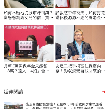
延伸閱讀
兆基百億財務危機！包租教母4年前收到房東私訊看
出「包租代管龍頭岌岌可危」：為何租約越多，風險