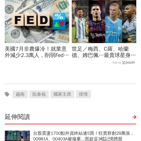
的事
美國7月非農爆冷！就業意
世足／梅西、C羅、哈蘭
外減少2.3萬人，削弱Fed升
德、姆巴佩…最貴球星身價
息機率...金價大漲逾7%，
73億！選手排行出爐，法
Ads by
創7個月來最佳單周
國560億是墊底球隊77倍
越南
阮春福
國家主席
疫情
延伸閱讀
台股震盪1700點外資終結連5買！狂賣群創29萬張，
00981A、00403A被拋棄...買超這3檔記憶體股