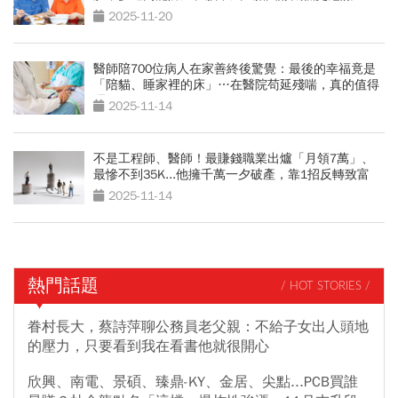
2025-11-20
醫師陪700位病人在家善終後驚覺：最後的幸福竟是
「陪貓、睡家裡的床」…在醫院苟延殘喘，真的值得
嗎？
2025-11-14
不是工程師、醫師！最賺錢職業出爐「月領7萬」、
最慘不到35K...他擁千萬一夕破產，靠1招反轉致富
2025-11-14
熱門話題
/ HOT STORIES /
眷村長大，蔡詩萍聊公務員老父親：不給子女出人頭地
的壓力，只要看到我在看書他就很開心
欣興、南電、景碩、臻鼎-KY、金居、尖點...PCB買誰