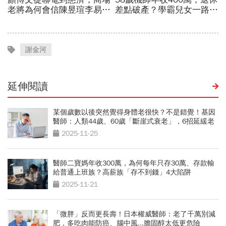
謝金河
延伸閱讀
某個歲數以後突然覺得身體老很快？不是錯覺！基因
醫師：人類44歲、60歲「斷崖式衰老」，6招延緩老
化
2025-11-25
醫師二寶媽年收300萬，為何每年只存30萬、存款輸
給普通上班族？高薪族「存不到錢」4大陷阱
2025-11-21
「微胖」反而更長壽！日本權威醫師：老了千萬別減
肥，多吃肉能防癌、腦中風...膽固醇太低更危險