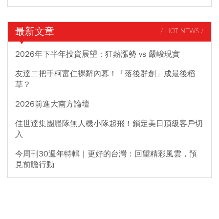
最新文章
/ HOT NEWS /
2026年下半年投資展望：狂熱漲勢 vs 嚴峻現實
友達二把手柯富仁裸辭內幕！「落後群創」成最後稻
草？
2026前進大南方論壇
佳世達集團艦隊無人機小隊起飛！鎖定美日頂級客戶切
入
今周刊30週年特輯｜更好的台灣：回望精彩風雲，預
見前瞻行動