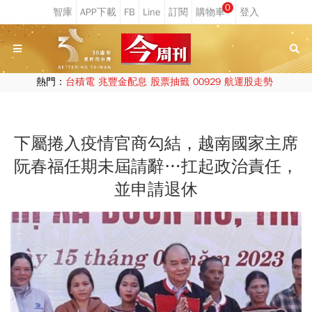
0
熱門：
台積電
兆豐金配息
股票抽籤
00929
航運股走勢
下屬捲入疫情官商勾結，越南國家主席
阮春福任期未屆請辭…扛起政治責任，
並申請退休