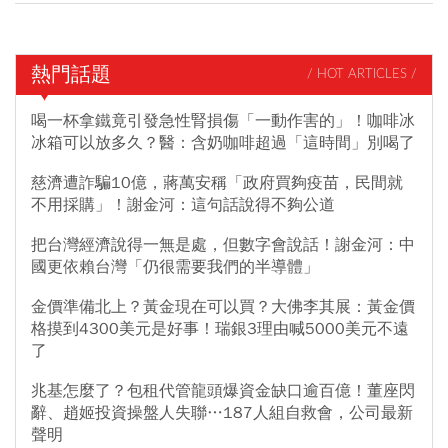
熱門話題
/ HOT ARTICLES /
喝一杯拿鐵竟引發急性腎損傷「一動作害的」！咖啡冰
冰箱可以放多久？醫：含奶咖啡超過「這時間」別喝了
慈濟遭詐騙10億，蔣萬安稱「政府買夠疫苗，民間就
不用採購」！謝金河：這句話說得不夠公道
把台灣經濟說得一無是處，但數字會說話！謝金河：中
國更依賴台灣「仍很需要我們的半導體」
金價準備北上？黃金現在可以買？大佛李其展：黃金價
格摸到4300美元是好事！瑞銀3理由喊5000美元不遠
了
兆基怎麼了？包租代管龍頭爆資金缺口逾百億！董座閃
辭、趙姬投資操盤人失聯…187人組自救會，公司最新
聲明