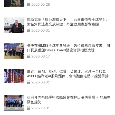
2026-05-28
馬斯克認「得台灣得天下」！台股市值奔全球第5，
謝金河揭這產業成關鍵：外溢效應也影響泰國
2026-05-31
長庚在HIMSS全球年會發表「數位成熟度白皮書」 林
口長庚獲頒Davies Award醫療資訊指標大獎
2026-03-17
廣達、緯創、華碩、仁寶、英業達、宏碁…台股見
45000點靠老AI股刷漲停，會有翻倍走勢？操盤手拆
解
2026-06-01
亞洲耳內視鏡手術國際盛會在林口長庚舉辦 引領精準
微創趨勢
2025-12-31