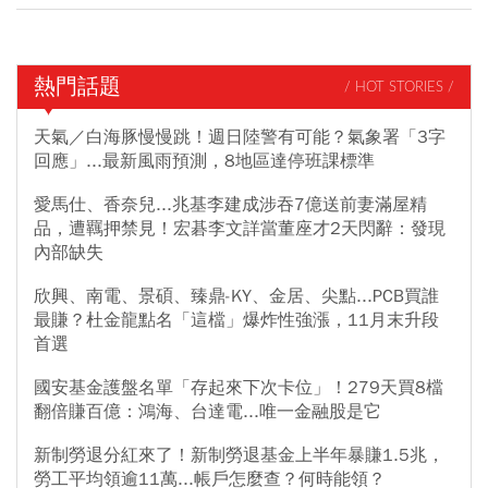
熱門話題
/ HOT STORIES /
天氣／白海豚慢慢跳！週日陸警有可能？氣象署「3字
回應」...最新風雨預測，8地區達停班課標準
愛馬仕、香奈兒...兆基李建成涉吞7億送前妻滿屋精
品，遭羈押禁見！宏碁李文詳當董座才2天閃辭：發現
內部缺失
欣興、南電、景碩、臻鼎-KY、金居、尖點...PCB買誰
最賺？杜金龍點名「這檔」爆炸性強漲，11月末升段
首選
國安基金護盤名單「存起來下次卡位」！279天買8檔
翻倍賺百億：鴻海、台達電...唯一金融股是它
新制勞退分紅來了！新制勞退基金上半年暴賺1.5兆，
勞工平均領逾11萬...帳戶怎麼查？何時能領？