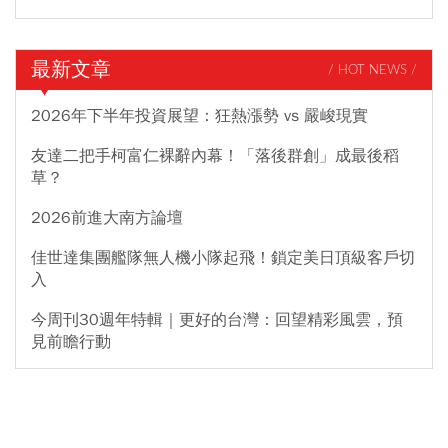
最新文章
/ HOT NEWS /
2026年下半年投資展望：狂熱漲勢 vs 嚴峻現實
友達二把手柯富仁裸辭內幕！「落後群創」成最後稻
草？
2026前進大南方論壇
佳世達集團艦隊無人機小隊起飛！鎖定美日頂級客戶切
入
今周刊30週年特輯｜更好的台灣：回望精彩風雲，預
見前瞻行動