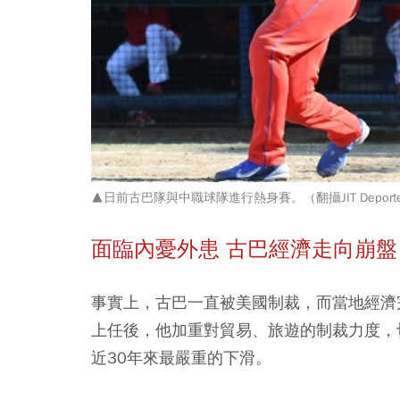
▲日前古巴隊與中職球隊進行熱身賽。（翻攝JIT Deporte
面臨內憂外患 古巴經濟走向崩盤
事實上，古巴一直被美國制裁，而當地經濟
上任後，他加重對貿易、旅遊的制裁力度，
近30年來最嚴重的下滑。