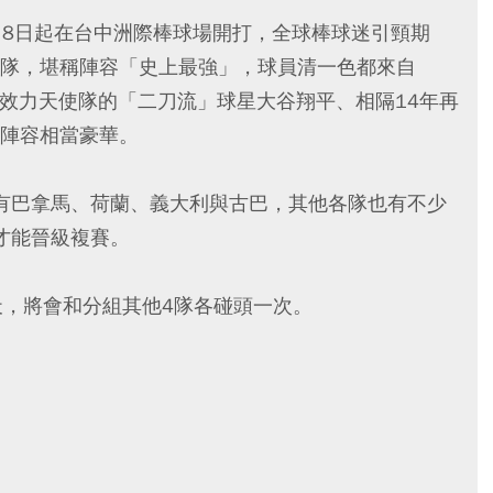
3月8日起在台中洲際棒球場開打，全球棒球迷引頸期
隊，堪稱陣容「史上最強」，球員清一色都來自
是效力天使隊的「二刀流」球星大谷翔平、相隔14年再
陣容相當豪華。
有巴拿馬、荷蘭、義大利與古巴，其他各隊也有不少
才能晉級複賽。
天，將會和分組其他4隊各碰頭一次。