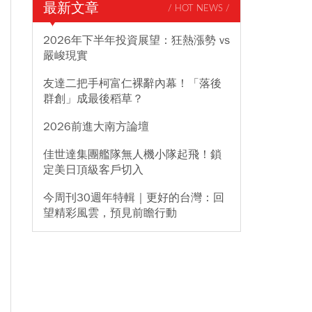
最新文章
/ HOT NEWS /
2026年下半年投資展望：狂熱漲勢 vs
嚴峻現實
友達二把手柯富仁裸辭內幕！「落後
群創」成最後稻草？
2026前進大南方論壇
佳世達集團艦隊無人機小隊起飛！鎖
定美日頂級客戶切入
今周刊30週年特輯｜更好的台灣：回
望精彩風雲，預見前瞻行動