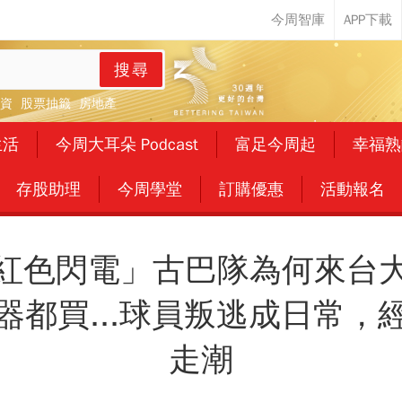
搜尋
資
股票抽籤
房地產
生活
今周大耳朵 Podcast
富足今周起
幸福熟
存股助理
今周學堂
訂購優惠
活動報名
紅色閃電」古巴隊為何來台
器都買...球員叛逃成日常，
走潮