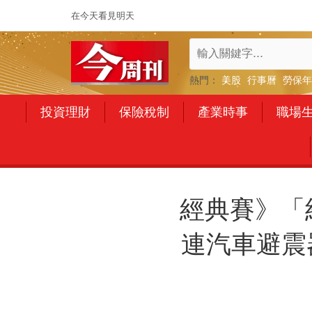
在今天看見明天
熱門：
美股
行事曆
勞保年
投資理財
保險稅制
產業時事
職場
經典賽》「
連汽車避震