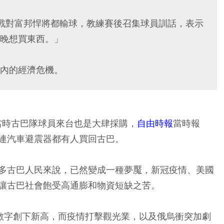
戰對富邦悍將都輸球，教練賽後召集球員訓話，表示
晚想買東西。」
內的經濟危機。
當時古巴隊球員來台也是大肆採購，
自由時報
當時報
連汽車避震器都有人買回古巴。
多古巴人民來說，已然變成一種夢魘，新冠疫情、美國
讓古巴社會飽受高通膨和物資短缺之苦。
，數字創下新高，而疫情打擊觀光業，以及俄烏衝突加劇