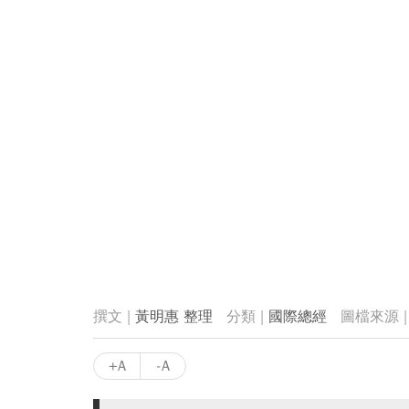
黃明惠 整理
國際總經
+A
-A