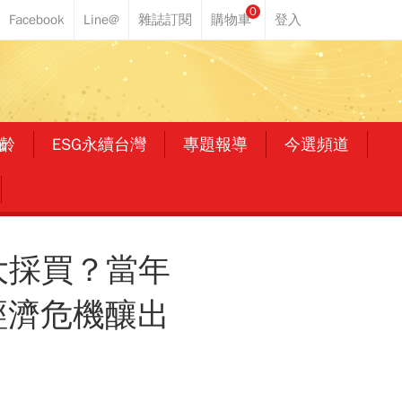
0
齡
ESG永續台灣
專題報導
今選頻道
大採買？當年
經濟危機釀出