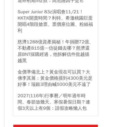
道癌初期5症狀：高危險因子是它
Super Junior 83z演唱會11/21！
KKTIX開賣時間？利特、希澈桃園巨蛋
開唱4階段搶票、票價座位圖、粉絲福
利
慈濟1288億資產揭秘！年捐贈72億、
不動產815億…信徒錢去哪？慈濟還
原BNT採購經過，他拆解信件批越描
越黑
金價準備北上？黃金現在可以買？大
佛李其展：黃金價格摸到4300美元是
好事！瑞銀3理由喊5000美元不遠了
2027(116年)行事曆／明年過年時
間、春節放幾天、寒假暑假日期？連
假3天以上有9個：請假攻略懶人包