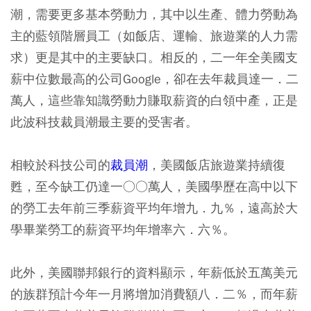
潮，需要更多基本勞動力，其中以生產、體力勞動為
主的藍領階層員工（如飯店、運輸、旅遊業的人力需
求）更是其中的主要缺口。相反的，二一年全美國支
薪中位數最高的公司Google，卻在去年裁員達一．二
萬人，這些靠知識勞動力賺取薪資的白領中產，正是
此波科技裁員潮最主要的受害者。
相較於科技公司的
裁員潮
，美國飯店旅遊業持續復
甦，至今缺工仍達一○○萬人，美國學歷在高中以下
的勞工去年前三季薪資平均年增九．九％，遠高於大
學畢業勞工的薪資平均年增率六．六％。
此外，美國聯邦銀行的資料顯示，年薪低於五萬美元
的族群預計今年一月將增加消費額八．二％，而年薪