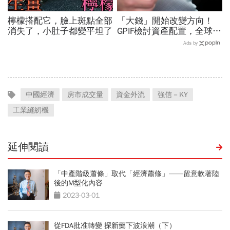
檸檬搭配它，臉上斑點全部
「大錢」開始改變方向！
消失了，小肚子都變平坦了
GPIF檢討資產配置，全球資
金流向恐迎重大變局
Ads by
中國經濟
房市成交量
資金外流
強信－KY
工業縫紉機
延伸閱讀
「中產階級蕭條」取代「經濟蕭條」——留意軟著陸
後的M型化內容
2023-03-01
從FDA批准轉變 探新藥下波浪潮（下）