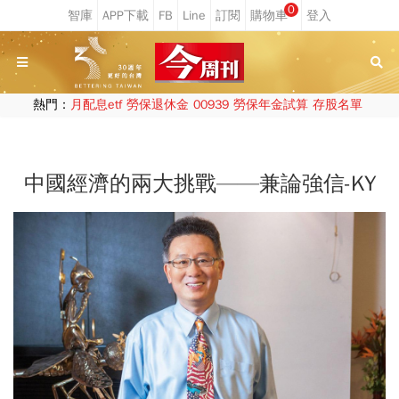
0
熱門：
月配息etf
勞保退休金
00939
勞保年金試算
存股名單
中國經濟的兩大挑戰——兼論強信-KY