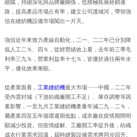
細膩，持續深化與品牌廠關係，也積極拓展經銷通
路，提高產品市場占有率，建立公司護城河，帶領強
信在縫紉機設備市場闖出一片天。
強信近年來致力產線自動化，二一、二二年已分別降
低人工二％、四％，從經營績效上看，去年前三季毛
利率三九％，營業利益率十七％，皆優於過往兩年水
平，優化效果漸顯。
從產業面看，
工業縫紉機
最大市場——中國，二二年
受內需封城（下游紡織廠開工不足）、庫存調整等因
素影響，一至九月工業縫紉機產量年減二九．二％，
屬產業四至五年循環週期低點，成衣廠在疫情期間明
顯減少投資。但疫情緩解、工廠開工率提升後，紡織
成衣行業需求回溫，屆時縫製設備需求將同步回升。