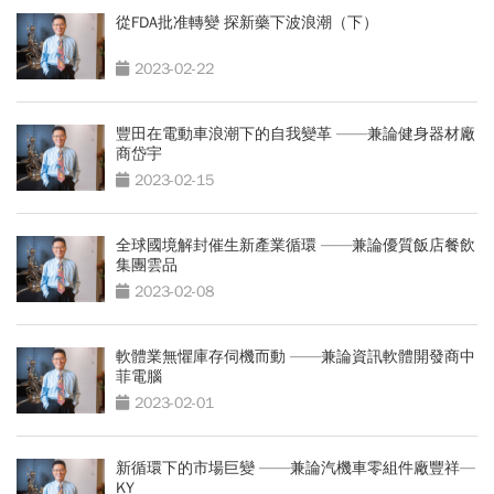
從FDA批准轉變 探新藥下波浪潮（下）
2023-02-22
豐田在電動車浪潮下的自我變革 ——兼論健身器材廠
商岱宇
2023-02-15
全球國境解封催生新產業循環 ——兼論優質飯店餐飲
集團雲品
2023-02-08
軟體業無懼庫存伺機而動 ——兼論資訊軟體開發商中
菲電腦
2023-02-01
新循環下的市場巨變 ——兼論汽機車零組件廠豐祥—
KY