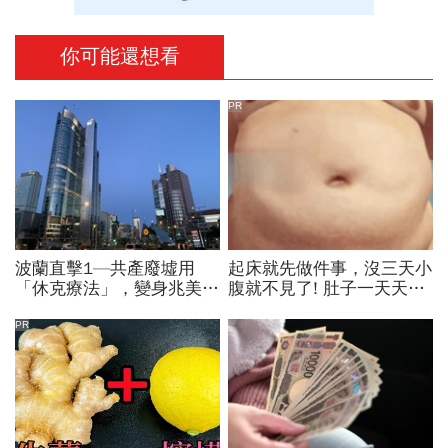
你可能還想看
PR
波蘭直擊1—共產廢墟用
起床就先做件事，沒三天小
「休克療法」，變身兆美元
腹就不見了! 肚子一天天變
經濟體！「野牛瀕死」如何
小！
花30年重新養活餵壯
PR