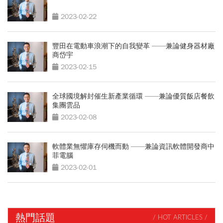
2023-02-22
豐田在電動車浪潮下的自我變革 ——兼論健身器材廠
商岱宇
2023-02-15
全球國境解封催生新產業循環 ——兼論優質飯店餐飲
集團雲品
2023-02-08
軟體業無懼庫存伺機而動 ——兼論資訊軟體開發商中
菲電腦
2023-02-01
熱門話題
/ HOT ARTICLES /