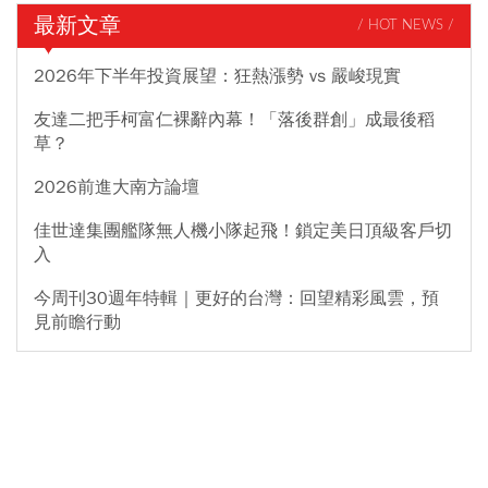
最新文章
/ HOT NEWS /
2026年下半年投資展望：狂熱漲勢 vs 嚴峻現實
友達二把手柯富仁裸辭內幕！「落後群創」成最後稻
草？
2026前進大南方論壇
佳世達集團艦隊無人機小隊起飛！鎖定美日頂級客戶切
入
今周刊30週年特輯｜更好的台灣：回望精彩風雲，預
見前瞻行動