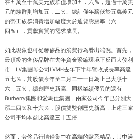
在五萬至十萬美元族群僅增加五．六％，超過十萬美
元的族群則增加五．二％。總計僅年薪低於五萬美元
的勞工族群消費增加幅度大於通貨膨脹率（六．
四％），貢獻實質的需求成長。
如此現象也可從奢侈品的消費行為看出端倪。首先，
最頂級的奢侈品牌在去年資金緊縮環境下反而大發利
市，LV集團母公司LVMH去年下半年營收成長率高達
五七％，其股價今年至二月二十一日為止已大漲十
六．五％，續創歷史新高。同樣業績優異的還有
Burberry集團和愛馬仕集團，兩家公司今年已分別大
漲二四％和十六％，股價雙雙創歷史新高，上述三家
公司平均本益比高達三十五倍。
然而，奢侈品行情僅集中在高端的歐系精品，其中過