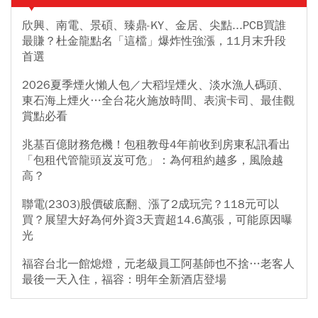
欣興、南電、景碩、臻鼎-KY、金居、尖點...PCB買誰
最賺？杜金龍點名「這檔」爆炸性強漲，11月末升段
首選
2026夏季煙火懶人包／大稻埕煙火、淡水漁人碼頭、
東石海上煙火…全台花火施放時間、表演卡司、最佳觀
賞點必看
兆基百億財務危機！包租教母4年前收到房東私訊看出
「包租代管龍頭岌岌可危」：為何租約越多，風險越
高？
聯電(2303)股價破底翻、漲了2成玩完？118元可以
買？展望大好為何外資3天賣超14.6萬張，可能原因曝
光
福容台北一館熄燈，元老級員工阿基師也不捨…老客人
最後一天入住，福容：明年全新酒店登場