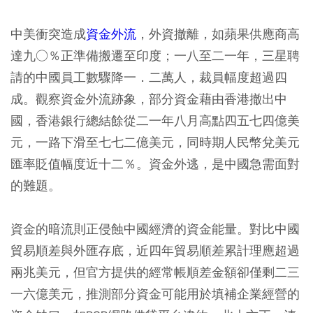
中美衝突造成
資金外流
，外資撤離，如蘋果供應商高
達九○％正準備搬遷至印度；一八至二一年，三星聘
請的中國員工數驟降一．二萬人，裁員幅度超過四
成。觀察資金外流跡象，部分資金藉由香港撤出中
國，香港銀行總結餘從二一年八月高點四五七四億美
元，一路下滑至七七二億美元，同時期人民幣兌美元
匯率貶值幅度近十二％。資金外逃，是中國急需面對
的難題。
資金的暗流則正侵蝕中國經濟的資金能量。對比中國
貿易順差與外匯存底，近四年貿易順差累計理應超過
兩兆美元，但官方提供的經常帳順差金額卻僅剩二三
一六億美元，推測部分資金可能用於填補企業經營的