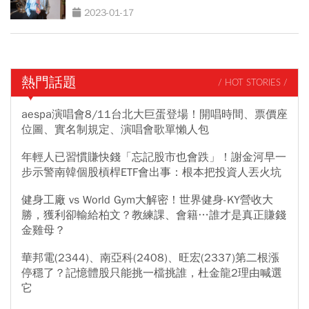
2023-01-17
熱門話題
/ HOT STORIES /
aespa演唱會8/11台北大巨蛋登場！開唱時間、票價座
位圖、實名制規定、演唱會歌單懶人包
年輕人已習慣賺快錢「忘記股市也會跌」！謝金河早一
步示警南韓個股槓桿ETF會出事：根本把投資人丟火坑
健身工廠 vs World Gym大解密！世界健身-KY營收大
勝，獲利卻輸給柏文？教練課、會籍…誰才是真正賺錢
金雞母？
華邦電(2344)、南亞科(2408)、旺宏(2337)第二根漲
停穩了？記憶體股只能挑一檔挑誰，杜金龍2理由喊選
它