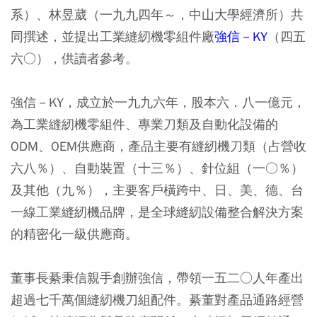
系）、林昱葳（一九九四年～，中山大學經濟所）共
同撰述，並提出工業縫紉機零組件廠
強信－KY
（四五
六○），供讀者參考。
強信－KY，成立於一九九六年，股本六．八一億元，
為工業縫紉機零組件、專業刀類及自動化設備的
ODM、OEM供應商，產品主要有縫紉機刀類（占營收
六八％）、自動裝置（十三％）、針位組（一○％）
及其他（九％），主要客戶橫跨中、日、美、德、台
一線工業縫紉機品牌，是全球縫紉設備整合解決方案
的精密化一級供應商。
董事長綦秉信親手創辦強信，帶領一五二○人年產出
超過七千萬個縫紉機刀組配件。綦董對產品通路經營