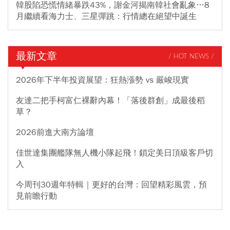
韓股陷恐慌情緒暴跌43%，謝金河揭南韓社會亂象…8
月繼續看海力士、三星彈跳：行情總在絕望中誕生
最新文章
/ HOT NEWS /
2026年下半年投資展望：狂熱漲勢 vs 嚴峻現實
友達二把手柯富仁裸辭內幕！「落後群創」成最後稻
草？
2026前進大南方論壇
佳世達集團艦隊無人機小隊起飛！鎖定美日頂級客戶切
入
今周刊30週年特輯｜更好的台灣：回望精彩風雲，預
見前瞻行動