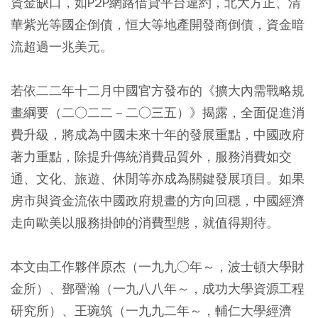
資金缺口，如P2P網路借貸平台違約，北大方正、清
華紫光等國企倒債，恒大等地產開發商倒債，資金暗
流超過一兆美元。
若依二二年十二月中國官方發布的《擴大內需戰略規
畫綱要（二○二二－二○三五）》揭露，全面促進消
費升級，將成為中國未來十年的發展重點，中國政府
著力重點，除提升傳統消費品質外，服務消費如交
通、文化、旅遊、休閒等亦成為關鍵發展項目。如果
房市與資金流依中國政府規畫的方向回穩，中國經濟
走向歐美以服務掛帥的消費型態，就值得期待。
本文由工作夥伴原杰（一九九○年～，波士頓大學財
金所）、鄧謦瀚（一九八八年～，成功大學資源工程
研究所）、王琬筑（一九九二年～，輔仁大學經濟