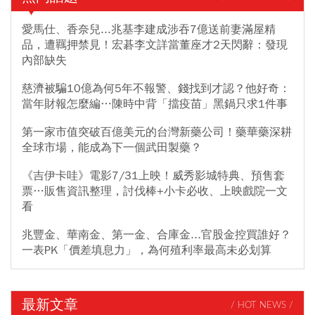
愛馬仕、香奈兒...兆基李建成涉吞7億送前妻滿屋精
品，遭羈押禁見！宏碁李文詳當董座才2天閃辭：發現
內部缺失
慈濟被騙10億為何5年不報警、錢找到才認？他好奇：
當年財報怎麼編…陳時中背「擋疫苗」黑鍋只求1件事
第一家市值突破百億美元的台灣新藥公司！藥華藥深耕
全球市場，能成為下一個武田製藥？
《吉伊卡哇》電影7/31上映！威秀影城特典、預售套
票…販售資訊整理，討伐棒+小卡必收、上映戲院一文
看
兆豐金、華南金、第一金、合庫金...官股金控買誰好？
一表PK「價差填息力」，為何殖利率最高未必划算
最新文章
/ HOT NEWS /