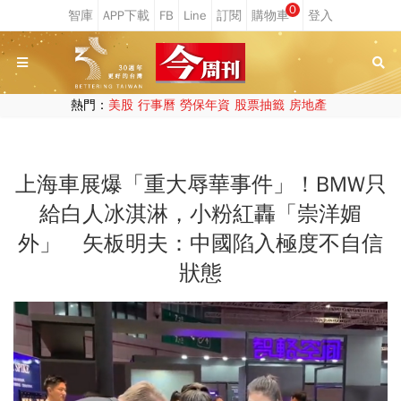
0
熱門：
美股
行事曆
勞保年資
股票抽籤
房地產
上海車展爆「重大辱華事件」！BMW只
給白人冰淇淋，小粉紅轟「崇洋媚
外」 矢板明夫：中國陷入極度不自信
狀態