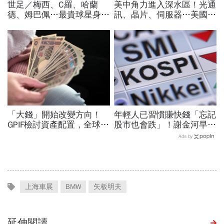
世足／梅西、C羅、哈蘭
美中角力進入深水區！光通
德、姆巴佩…最貴球星身價
訊、晶片、伺服器…美國制
73億！選手排行出爐，法
裁加碼，謝金河示警台灣
國560億是墊底球隊77倍
「這類人」處境危險又困難
「大錢」開始改變方向！
年輕人已習慣賺快錢「忘記
GPIF檢討資產配置，全球資
股市也會跌」！謝金河早一
金流向恐迎重大變局
步示警南韓個股槓桿ETF會
Ads by
出事：根本把投資人丟火坑
上海車展
BMW
矢板明夫
延伸閱讀