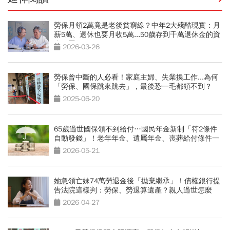
勞保月領2萬竟是老後貧窮線？中年2大殘酷現實：月
薪5萬、退休也要月收5萬...50歲存到千萬退休金的資
產配置術
2026-03-26
勞保曾中斷的人必看！家庭主婦、失業換工作...為何
「勞保、國保跳來跳去」，最後恐一毛都領不到？
2025-06-20
65歲過世國保領不到給付…國民年金新制「符2條件
自動發錢」！老年年金、遺屬年金、喪葬給付條件一
次看
2026-05-21
她急領亡妹74萬勞退金後「拋棄繼承」！債權銀行提
告法院這樣判：勞保、勞退算遺產？親人過世怎麼
領？
2026-04-27