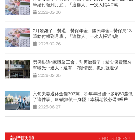
筆給付領到月底，「這群人」一次入帳4.2萬
2026-03-06
2月發錢了！勞退、勞保年金、國民年金...勞保局13
筆給付領到月底，「這群人」一次入帳近4萬
2026-02-26
勞保掛這4家職業工會，別再繳費了！積欠保費黑名
單曝光…達人：還有「7類情況」抓到就退保
2026-02-25
六旬夫妻退休金僅303萬，卻年年出國…多虧50歲做
了這件事、60歲無債一身輕！幸福老後必備4帳戶
2025-06-27
熱門話題
/ HOT STORIES /