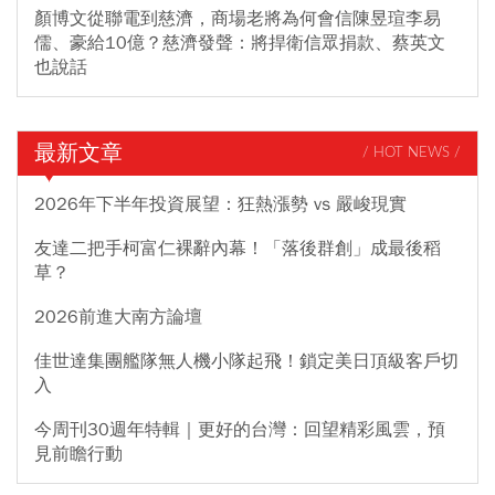
顏博文從聯電到慈濟，商場老將為何會信陳昱瑄李易
儒、豪給10億？慈濟發聲：將捍衛信眾捐款、蔡英文
也說話
最新文章
/ HOT NEWS /
2026年下半年投資展望：狂熱漲勢 vs 嚴峻現實
友達二把手柯富仁裸辭內幕！「落後群創」成最後稻
草？
2026前進大南方論壇
佳世達集團艦隊無人機小隊起飛！鎖定美日頂級客戶切
入
今周刊30週年特輯｜更好的台灣：回望精彩風雲，預
見前瞻行動