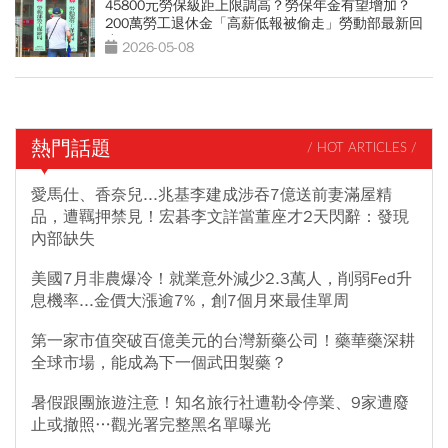
45800元勞保級距上限調高？勞保年金有望增加？
200萬勞工退休金「高薪低報被偷走」勞動部最新回
應
2026-05-08
熱門話題
/ HOT ARTICLES /
愛馬仕、香奈兒...兆基李建成涉吞7億送前妻滿屋精
品，遭羈押禁見！宏碁李文詳當董座才2天閃辭：發現
內部缺失
美國7月非農爆冷！就業意外減少2.3萬人，削弱Fed升
息機率...金價大漲逾7%，創7個月來最佳單周
第一家市值突破百億美元的台灣新藥公司！藥華藥深耕
全球市場，能成為下一個武田製藥？
暑假跟團旅遊注意！知名旅行社遭勒令停業、9家遭廢
止或撤照…觀光署完整黑名單曝光