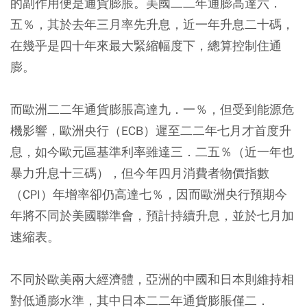
的副作用便是通貨膨脹。美國二二年通膨高達六．
五％，其於去年三月率先升息，近一年升息二十碼，
在幾乎是四十年來最大緊縮幅度下，總算控制住通
膨。
而歐洲二二年通貨膨脹高達九．一％，但受到能源危
機影響，歐洲央行（ECB）遲至二二年七月才首度升
息，如今歐元區基準利率雖達三．二五％（近一年也
暴力升息十三碼），但今年四月消費者物價指數
（CPI）年增率卻仍高達七％，因而歐洲央行預期今
年將不同於美國聯準會，預計持續升息，並於七月加
速縮表。
不同於歐美兩大經濟體，亞洲的中國和日本則維持相
對低通膨水準，其中日本二二年通貨膨脹僅二．