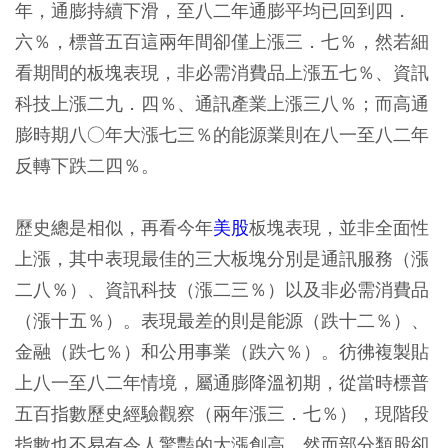
年，通膨持續下滑，至八二年通膨平均已回到四．
六％，標普五百這兩年間卻僅上漲三．七％，然若細
看期間的板塊表現，非必需消費品上漲五七％、資訊
科技上漲二九．四％、通訊產業上漲三八％；而高通
膨時期八○年大漲七三％的能源業則在八一至八二年
反轉下跌二四％。
歷史總是相似，再看今年
美股
板塊表現，並非全面性
上漲，其中表現最佳的三大板塊分別是通訊服務（漲
二八％）、資訊科技（漲二三％）以及非必需消費品
（漲十五％）。表現最差的則是能源（跌十二％）、
金融（跌七％）和公用事業（跌六％）。彷彿複製貼
上八一至八二年情境，屬通膨降溫初期，從當時標普
五百指數歷史經驗觀察（兩年漲三．七％），現階段
指數也不易有令人驚豔的大漲創高，然而部分類股卻