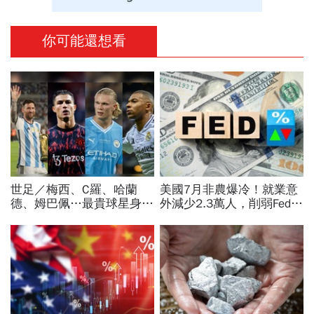
你可能還想看
世足／梅西、C羅、哈蘭
美國7月非農爆冷！就業意
德、姆巴佩…最貴球星身價
外減少2.3萬人，削弱Fed升
73億！選手排行出爐，法
息機率...金價大漲逾7%，
國560億是墊底球隊77倍
創7個月來最佳單周