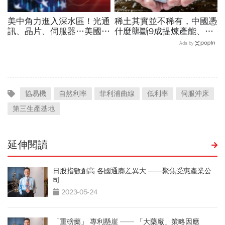
美中角力進入深水區！光通
稀土其實並不稀有，中國憑
訊、晶片、伺服器…美國制
什麼壟斷9成提煉產能、掐
裁加碼，謝金河示警台灣
住川普脖子？洪財隆解析：
Ads by
「這類人」處境危險又困難
美中角力下，台灣最該擔心
的事
協易機
自然利率
菲利浦曲線
低利率
伺服沖床
第三生產基地
延伸閱讀
日股指數創高 各國通膨差異大 ——聚焦受惠產業公
司
2023-05-24
「重磅藥」 專利懸崖 —— 「大藥廠」策略因應