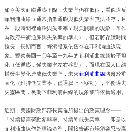
如今美國面臨通膨下降，失業率仍在低位，看似違反
菲利浦曲線（通常指低通膨與低失業率無法並存，且
在一段時間裡通膨與失業率呈現負關聯的現象，常作
為政府平衡通膨與失業率的準則），但若將存續時間
拉長，長期而言，經濟體系依舊存在菲利浦曲線現
象。觀察美國一○年至一九年的菲利浦曲線趨於平坦
化（低通膨，僅失業率左右移動），而現在因人口結
構發生變化造成低失業率，未來
菲利浦曲線
將趨於垂
直化（維持低失業率，僅通膨上下移動），平衡過去
失靈區間，長期下菲利浦曲線的現象或許依舊適用。
近期，美國財政部部長葉倫所提出的政策理念——
「持續提高勞動參與率、持續降低失業率」，即是以
菲利浦曲線作為理論基準，間接告訴市場須容忍較高