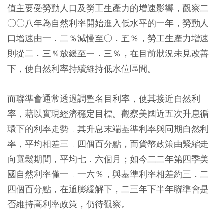
值主要受勞動人口及勞工生產力的增速影響，觀察二
○○八年為自然利率開始進入低水平的一年，勞動人
口增速由一．二％減慢至○．五％，勞工生產力增速
則從二．三％放緩至一．三％，在目前狀況未見改善
下，使自然利率持續維持低水位區間。
而聯準會通常透過調整名目利率，使其接近自然利
率，藉以實現經濟穩定目標。觀察美國近五次升息循
環下的利率走勢，其升息末端基準利率與同期自然利
率，平均相差三．四個百分點，而貨幣政策由緊縮走
向寬鬆期間，平均七．六個月；如今二二年第四季美
國自然利率僅一．一六％，與基準利率相差約三．二
四個百分點，在通膨緩解下，二三年下半年聯準會是
否維持高利率政策，仍待觀察。