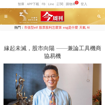
0
熱門：
市值型etf
股票股利怎麼算
esg是什麼
天氣
AI
緣起未滅，股市向陽 ——兼論工具機商
協易機