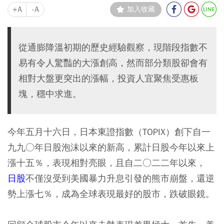
+A
-A
加入收藏
從通膨降溫初期的歷史經驗觀察，現階段指數不
易有令人驚豔的大漲創高，然而部分類股卻會有
相對大盤更突出的漲幅，投資人宜聚焦受惠板
塊，穩中求進。
今年五月十六日，日本東證指數（TOPIX）創下自一
九九○年日股泡沫以來的新高，累計日股今年以來上
漲十五％，表現相對亮眼，且自二○二二年以來，
日股
不僅沒受到美國暴力升息引發的熊市崩盤，還逆
勢上漲七％，成為全球表現最好的股市，跌破眼鏡。