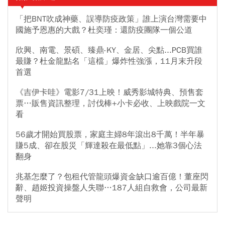
「把BNT吹成神藥、誤導防疫政策」誰上演台灣需要中
國施予恩惠的大戲？杜奕瑾：還防疫團隊一個公道
欣興、南電、景碩、臻鼎-KY、金居、尖點...PCB買誰
最賺？杜金龍點名「這檔」爆炸性強漲，11月末升段
首選
《吉伊卡哇》電影7/31上映！威秀影城特典、預售套
票…販售資訊整理，討伐棒+小卡必收、上映戲院一文
看
56歲才開始買股票，家庭主婦8年滾出8千萬！半年暴
賺5成、卻在股災「輝達殺在最低點」...她靠3個心法
翻身
兆基怎麼了？包租代管龍頭爆資金缺口逾百億！董座閃
辭、趙姬投資操盤人失聯…187人組自救會，公司最新
聲明