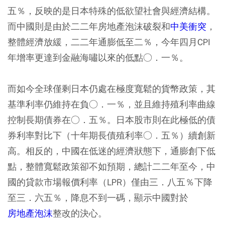
五％，反映的是日本特殊的低欲望社會與經濟結構。
而中國則是由於二二年房地產泡沫破裂和
中美衝突
，
整體經濟放緩，二二年通膨低至二％，今年四月CPI
年增率更達到金融海嘯以來的低點○．一％。
而如今全球僅剩日本仍處在極度寬鬆的貨幣政策，其
基準利率仍維持在負○．一％，並且維持殖利率曲線
控制長期債券在○．五％。日本股市則在此極低的債
券利率對比下（十年期長債殖利率○．五％）續創新
高。相反的，中國在低迷的經濟狀態下，通膨創下低
點，整體寬鬆政策卻不如預期，總計二二年至今，中
國的貸款市場報價利率（LPR）僅由三．八五％下降
至三．六五％，降息不到一碼，顯示中國對於
房地產泡沫
整改的決心。