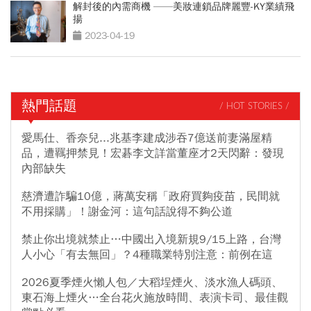
解封後的內需商機 ——美妝連鎖品牌麗豐-KY業績飛
揚
2023-04-19
熱門話題
/ HOT STORIES /
愛馬仕、香奈兒...兆基李建成涉吞7億送前妻滿屋精
品，遭羈押禁見！宏碁李文詳當董座才2天閃辭：發現
內部缺失
慈濟遭詐騙10億，蔣萬安稱「政府買夠疫苗，民間就
不用採購」！謝金河：這句話說得不夠公道
禁止你出境就禁止…中國出入境新規9/15上路，台灣
人小心「有去無回」？4種職業特別注意：前例在這
2026夏季煙火懶人包／大稻埕煙火、淡水漁人碼頭、
東石海上煙火…全台花火施放時間、表演卡司、最佳觀