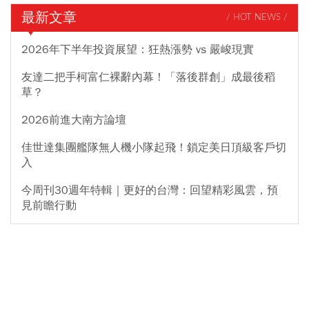
最新文章
/ HOT NEWS /
2026年下半年投資展望：狂熱漲勢 vs 嚴峻現實
友達二把手柯富仁裸辭內幕！「落後群創」成最後稻
草？
2026前進大南方論壇
佳世達集團艦隊無人機小隊起飛！鎖定美日頂級客戶切
入
今周刊30週年特輯｜更好的台灣：回望精彩風雲，預
見前瞻行動