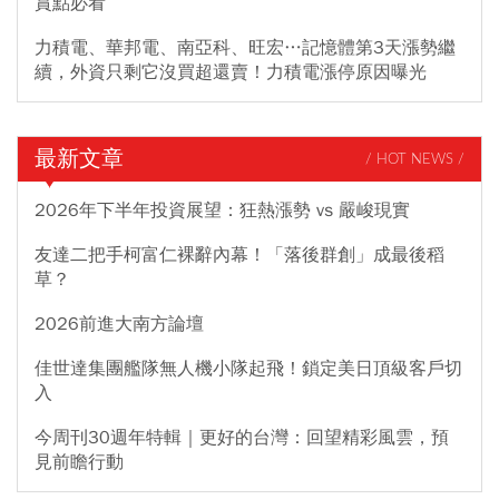
賞點必看
力積電、華邦電、南亞科、旺宏…記憶體第3天漲勢繼
續，外資只剩它沒買超還賣！力積電漲停原因曝光
最新文章
/ HOT NEWS /
2026年下半年投資展望：狂熱漲勢 vs 嚴峻現實
友達二把手柯富仁裸辭內幕！「落後群創」成最後稻
草？
2026前進大南方論壇
佳世達集團艦隊無人機小隊起飛！鎖定美日頂級客戶切
入
今周刊30週年特輯｜更好的台灣：回望精彩風雲，預
見前瞻行動