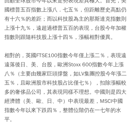
回顧全球股市今年以來走勢表現差異極大。首先，美
國標普五百指數上漲八．七五％，但距離歷史高點仍
有十六％的差距；而以科技股為主的那斯達克指數則
上漲十九％，遠超過標普五百的表現，台股今年加權
指數則跟隨科技股上漲十四％，漲幅相對優異。
相對的，英國FTSE100指數今年僅上漲二％，表現遠
遠落後日、美、台股，歐洲Stoxx 600指數今年上漲
八％（主要由幾家巨頭撐盤，如LV集團控股今年漲二
五％，且歐洲股市科技股占比僅七％），扣除漲幅較
多的奢侈品公司，其表現同樣不理想。中國則是四大
經濟體（美、歐、日、中）中表現最差，MSCI中國
指數今年以來下跌四％，整體位階仍在一七年的水
平。