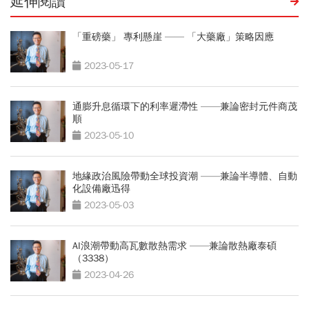
延伸閱讀
「重磅藥」 專利懸崖 —— 「大藥廠」策略因應
2023-05-17
通膨升息循環下的利率遲滯性 ——兼論密封元件商茂
順
2023-05-10
地緣政治風險帶動全球投資潮 ——兼論半導體、自動
化設備廠迅得
2023-05-03
AI浪潮帶動高瓦數散熱需求 ——兼論散熱廠泰碩
（3338）
2023-04-26