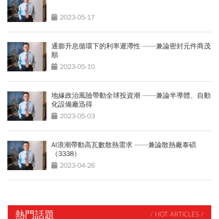
2023-05-17
通膨升息循環下的利率遲滯性 ——兼論密封元件商茂
順
2023-05-10
地緣政治風險帶動全球投資潮 ——兼論半導體、自動
化設備廠迅得
2023-05-03
AI浪潮帶動高瓦數散熱需求 ——兼論散熱廠泰碩
（3338）
2023-04-26
熱門話題
/ HOT ARTICLES /