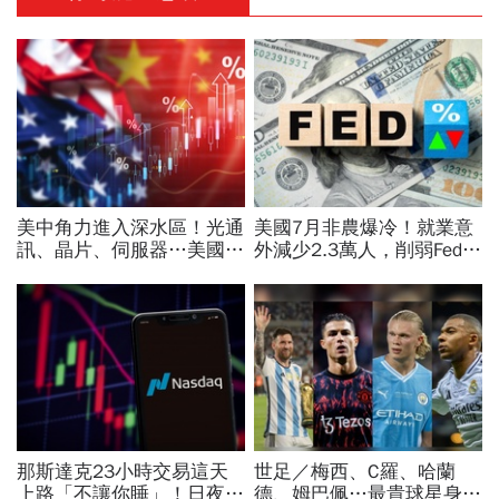
美中角力進入深水區！光通
美國7月非農爆冷！就業意
訊、晶片、伺服器…美國制
外減少2.3萬人，削弱Fed升
裁加碼，謝金河示警台灣
息機率...金價大漲逾7%，
「這類人」處境危險又困難
創7個月來最佳單周
那斯達克23小時交易這天
世足／梅西、C羅、哈蘭
上路「不讓你睡」！日夜盤
德、姆巴佩…最貴球星身價