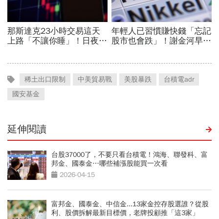
稀土出口限制
中美貿易戰
美股暴跌
台積電adr
國安基金
延伸閱讀
台股37000了，不要只看台積電！鴻海、聯發科、富
邦金、國泰金…哪些補漲股能買一次看
2026-04-15
富邦金、國泰金、中信金...13家金控存股選誰？從股
利、股價拆解最新目標價，老牌投顧推「這3家」