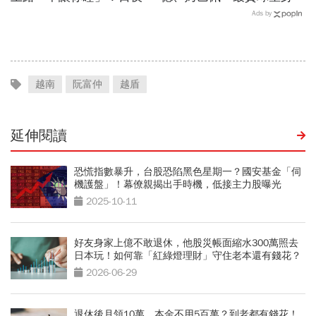
時間、新舊制差異…圈內人
73億！選手排行出爐，法
Ads by
喊：下單前注意一風險
國560億是墊底球隊77倍
越南
阮富仲
越盾
延伸閱讀
恐慌指數暴升，台股恐陷黑色星期一？國安基金「伺
機護盤」！幕僚親揭出手時機，低接主力股曝光
2025-10-11
好友身家上億不敢退休，他股災帳面縮水300萬照去
日本玩！如何靠「紅綠燈理財」守住老本還有錢花？
2026-06-29
退休後月領10萬，本金不用5百萬？到老都有錢花！