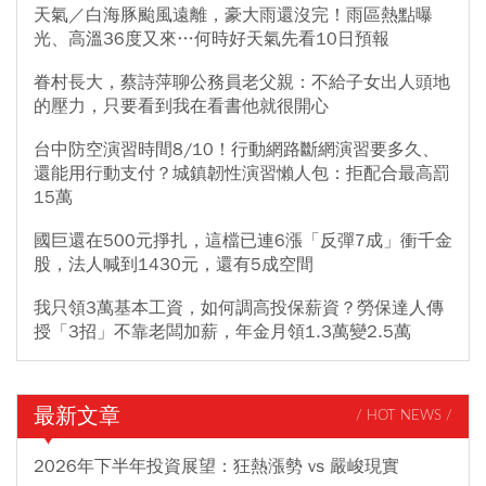
天氣／白海豚颱風遠離，豪大雨還沒完！雨區熱點曝
光、高溫36度又來…何時好天氣先看10日預報
眷村長大，蔡詩萍聊公務員老父親：不給子女出人頭地
的壓力，只要看到我在看書他就很開心
台中防空演習時間8/10！行動網路斷網演習要多久、
還能用行動支付？城鎮韌性演習懶人包：拒配合最高罰
15萬
國巨還在500元掙扎，這檔已連6漲「反彈7成」衝千金
股，法人喊到1430元，還有5成空間
我只領3萬基本工資，如何調高投保薪資？勞保達人傳
授「3招」不靠老闆加薪，年金月領1.3萬變2.5萬
最新文章
/ HOT NEWS /
2026年下半年投資展望：狂熱漲勢 vs 嚴峻現實