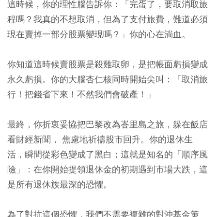
這時候，你的理性腦告訴你：「完蛋了，要取消取旅
程嗎？我真的不想取消，但為了支付旅費，難道必須
現在賣掉一部分股票變現嗎？」你的心在淌血。
你知道這時候賣股票是殺雞取卵，是把帳面虧損變成
永久虧損。你的大腦杏仁核同時開始尖叫：「取消旅
行！把錢省下來！不然我們會破產！」
最終，你折衷妥協把巴黎改為峇里島之旅，躲在飯店
看財經新聞， 焦慮地祈禱股市回升。你的退休生
活，瞬間從彩色變成了黑白；這就是知名的「順序風
險」：在你開始提領退休金的初期遇到市場大跌，這
是所有退休族最深的恐懼。
為了對抗這個恐懼，我們不需要複雜的對沖基金策