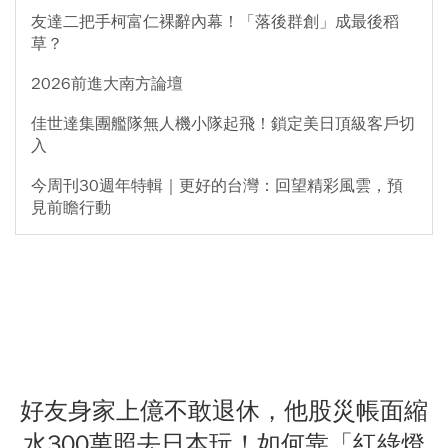
友達二把手柯富仁裸辭內幕！「落後群創」成最後稻
草？
2026前進大南方論壇
佳世達集團艦隊無人機小隊起飛！鎖定美日頂級客戶切
入
今周刊30週年特輯｜更好的台灣：回望精彩風雲，預
見前瞻行動
好友身家上億不敢退休，他股災帳面縮
水300萬照去日本玩！如何靠「紅綠燈