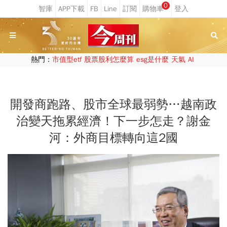
0
熱門：
市值型etf
股票股利怎麼算
esg是什麼
天氣
AI
開發商跑路、股市全球最弱勢…越南政
治變天拖累經濟！下一步怎走？謝金
河：外商目標轉向這2國