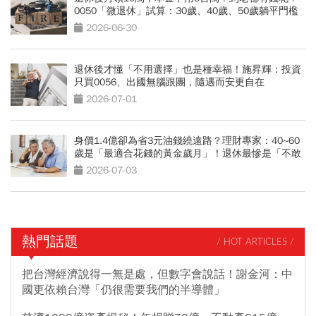
0050「微退休」試算：30歲、40歲、50歲躺平門檻
公開
2026-06-30
退休後才懂「不用選擇」也是種幸福！施昇輝：投資
只買0056、出國無腦跟團，隨遇而安更自在
2026-07-01
身價1.4億卻為省3元油錢繞遠路？理財專家：40~60
歲是「最適合花錢的黃金歲月」！退休最慘是「不敢
花錢」
2026-07-03
熱門話題
/ HOT ARTICLES /
把台灣經濟說得一無是處，但數字會說話！謝金河：中
國更依賴台灣「仍很需要我們的半導體」