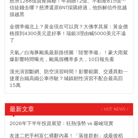
慈濟1288億資產揭秘！年捐贈72億、不動產815億…
信徒錢去哪？慈濟還原BNT採購經過，他拆解信件批越
描越黑
金價準備北上？黃金現在可以買？大佛李其展：黃金價
格摸到4300美元是好事！瑞銀3理由喊5000美元不遠
了
天氣／白海豚颱風最新路徑圖「陸警準備」！豪大雨紫
爆影響時間曝光，颱風假機率多大，10日報先看
漢光演習斷網、防空演習時間！影響範圍、交通異動…
捷運台鐵高鐵公車停駛？城鎮韌性演習不配合最高罰
15萬
最新文章
/ HOT NEWS /
2026年下半年投資展望：狂熱漲勢 vs 嚴峻現實
友達二把手柯富仁裸辭內幕！「落後群創」成最後稻