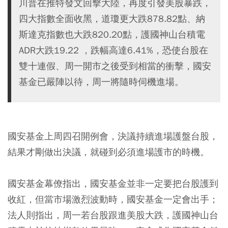
川普在推特發文回擊大陸，再度引發美股暴跌，
四大指數全面收黑，道瓊更大跌878.82點、納
斯達克指數也大跌820.20點，護國神山台積電
ADR大跌19.22 ，跌幅高達6.41%，恐使台股在
雙十連假、周一開市之後受到相當的衝擊，國安
基金已嚴陣以待，周一將隨時伺機進場。
國安基金上周四召開例會，決議持續進場護盤台股，
結果才剛做出決議，就碰到必須進場護市的時機。
國安基金幕僚指出，國安基金並非一定要把台股護到
收紅，但當市場激烈波動時，國安基金一定會出手；
法人則指出，周一若台股跟進美股大跌，護國神山台