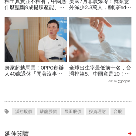
稀土其實並不稀有，中國憑
美國7月非農爆冷！就業意
什麼壟斷9成提煉產能、掐
外減少2.3萬人，削弱Fed升
住川普脖子？洪財隆解析：
息機率...金價大漲逾7%，
美中角力下，台灣最該擔心
創7個月來最佳單周
的事
身家超越馬雲！OPPO創辦
全球出生率最低前十名，台
人40歲退休「閒著沒事」
灣排第5、中國竟是10！亞
學投資，從看不懂線圖到2
洲4國入榜「無聲危機」，
Ads by
年賺300億：現在重倉這3
經濟壓力成天然避孕藥？
檔
漢翔股價
駐龍股價
晟田股價
投資理財
台股
延伸閱讀