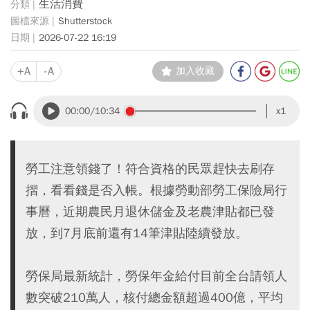
生活消費
Shutterstock
2026-07-22 16:19
+A
-A
加入收藏
00:00
/10:34
x1
勞工注意領錢了！符合資格的民眾趕快去刷存
摺，看看錢是否入帳。根據勞動部勞工保險局行
事曆，近期農民月退休儲金及老農津貼都已發
放，到7月底前還有14筆津貼陸續發放。
勞保局最新統計，勞保年金給付目前全台請領人
數突破210萬人，核付總金額超過400億，平均