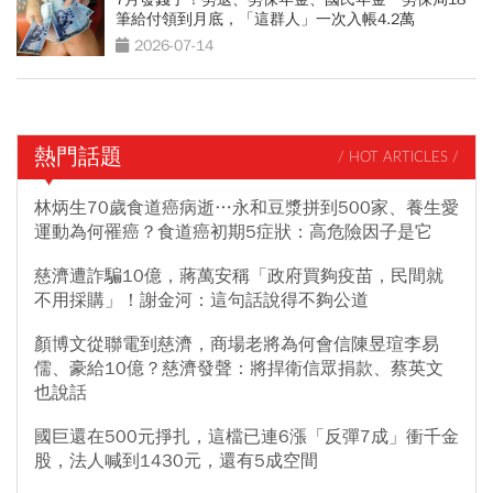
筆給付領到月底，「這群人」一次入帳4.2萬
2026-07-14
熱門話題
/ HOT ARTICLES /
林炳生70歲食道癌病逝…永和豆漿拼到500家、養生愛
運動為何罹癌？食道癌初期5症狀：高危險因子是它
慈濟遭詐騙10億，蔣萬安稱「政府買夠疫苗，民間就
不用採購」！謝金河：這句話說得不夠公道
顏博文從聯電到慈濟，商場老將為何會信陳昱瑄李易
儒、豪給10億？慈濟發聲：將捍衛信眾捐款、蔡英文
也說話
國巨還在500元掙扎，這檔已連6漲「反彈7成」衝千金
股，法人喊到1430元，還有5成空間