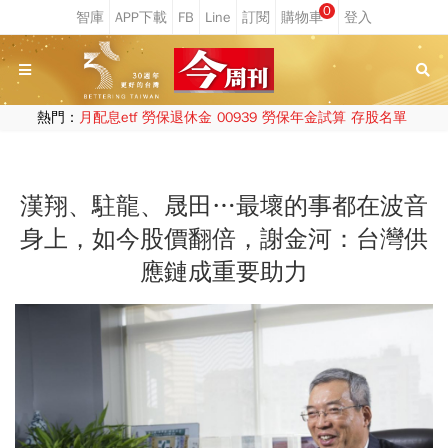
0
熱門：
月配息etf
勞保退休金
00939
勞保年金試算
存股名單
漢翔、駐龍、晟田…最壞的事都在波音
身上，如今股價翻倍，謝金河：台灣供
應鏈成重要助力