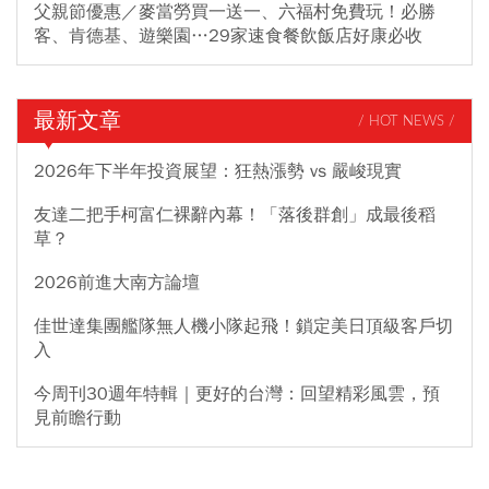
父親節優惠／麥當勞買一送一、六福村免費玩！必勝
客、肯德基、遊樂園…29家速食餐飲飯店好康必收
最新文章
/ HOT NEWS /
2026年下半年投資展望：狂熱漲勢 vs 嚴峻現實
友達二把手柯富仁裸辭內幕！「落後群創」成最後稻
草？
2026前進大南方論壇
佳世達集團艦隊無人機小隊起飛！鎖定美日頂級客戶切
入
今周刊30週年特輯｜更好的台灣：回望精彩風雲，預
見前瞻行動