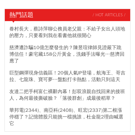
熱門話題
/ HOT ARTICLES /
眷村長大，蔡詩萍聊公務員老父親：不給子女出人頭地
的壓力，只要看到我在看書他就很開心
慈濟遭詐騙10億怎麼發生的？陳昱瑄律師見證嚴下跪
博信任！豪宅藏158公斤黃金，洗錢手法曝光…慈濟回
應了
巨型鋼彈現身信義區！20個人氣IP登場，航海王、哥吉
拉、七龍珠、寶可夢…盤點打卡熱點，活動只到這天
友達二把手柯富仁裸辭內幕！彭双浪親自找回來的接班
人，為何最後撕破臉？「落後群創」成最後稻草？
華邦電(2344)、南亞科(2408)、旺宏(2337)第二根漲
停穩了？記憶體股只能挑一檔挑誰，杜金龍2理由喊選
它