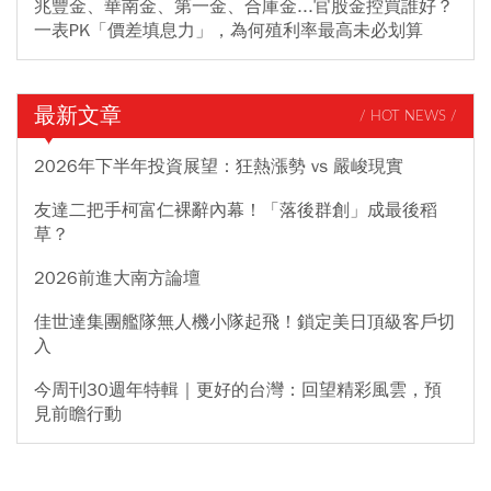
兆豐金、華南金、第一金、合庫金...官股金控買誰好？
一表PK「價差填息力」，為何殖利率最高未必划算
最新文章
/ HOT NEWS /
2026年下半年投資展望：狂熱漲勢 vs 嚴峻現實
友達二把手柯富仁裸辭內幕！「落後群創」成最後稻
草？
2026前進大南方論壇
佳世達集團艦隊無人機小隊起飛！鎖定美日頂級客戶切
入
今周刊30週年特輯｜更好的台灣：回望精彩風雲，預
見前瞻行動