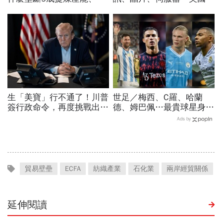
住川普脖子？洪財隆解析：
裁加碼，謝金河示警台灣
美中角力下，台灣最該擔心
「這類人」處境危險又困難
的事
生「美寶」行不通了！川普
世足／梅西、C羅、哈蘭
簽行政命令，再度挑戰出生
德、姆巴佩…最貴球星身價
公民權、打擊生育旅遊：不
73億！選手排行出爐，法
Ads by
允許花錢買進美國的資格
國560億是墊底球隊77倍
貿易壁壘
ECFA
紡織產業
石化業
兩岸經貿關係
延伸閱讀