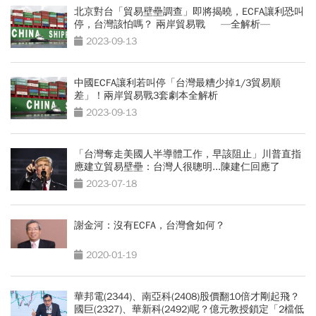
北京對台「貿易壁壘調查」即將揭曉，ECFA讓利恐叫
停，台灣該怕嗎？ 兩岸貿易戰 —全解析—
2023-09-13
中國ECFA讓利若叫停「台灣最糟少掉1/3貿易順
差」！兩岸貿易戰3套劇本全解析
2023-09-13
「台灣奪走美國人半導體工作，早該阻止」川普直指
應建立貿易壁壘：台灣人很聰明...陳建仁回應了
2023-07-18
謝金河：沒有ECFA，台灣會如何？
2020-01-19
華邦電(2344)、南亞科(2408)股價翻10倍才剛起飛？
國巨(2327)、華新科(2492)呢？億元教授鎖定「2檔低