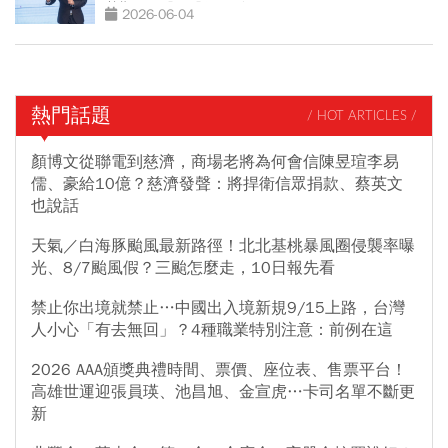
基期黑馬股」股價不到百元
2026-06-04
熱門話題
/ HOT ARTICLES /
顏博文從聯電到慈濟，商場老將為何會信陳昱瑄李易
儒、豪給10億？慈濟發聲：將捍衛信眾捐款、蔡英文
也說話
天氣／白海豚颱風最新路徑！北北基桃暴風圈侵襲率曝
光、8/7颱風假？三颱怎麼走，10日報先看
禁止你出境就禁止…中國出入境新規9/15上路，台灣
人小心「有去無回」？4種職業特別注意：前例在這
2026 AAA頒獎典禮時間、票價、座位表、售票平台！
高雄世運迎張員瑛、池昌旭、金宣虎…卡司名單不斷更
新