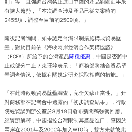
則」等，且強調台灣禁止進口中國的產品範圍近年來
有擴大趨勢，「本次調查涉及產品已從立案時的
2455項，調整至目前的2509項。」
隨後記者詢問，如果認定台灣限制措施構成貿易壁
壘，對於目前依《海峽兩岸經濟合作架構協議》
（ECFA）所給予的台灣產品
關稅優惠
，中國是否將中
止或部分中止？束珏婷表示：「商務部將結合貿易壁
壘調查情況，依據有關規定研究採取相應的措施。」
「在此時啟動貿易壁壘調查，完全欠缺正當性。」針
對商務部在記者會中透露的「初步調查結果」，行政
院經貿談判辦公室於8月19日發布新聞稿強勢回應。
經貿辦解釋，中國指控台灣限制其產品進口，肇因於
兩岸在2001年及2002年加入WTO時，雙方未就彼此