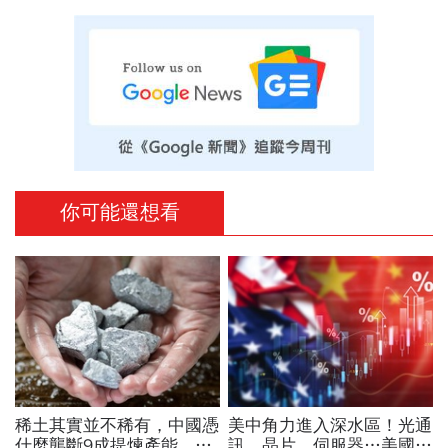
你可能還想看
稀土其實並不稀有，中國憑
美中角力進入深水區！光通
什麼壟斷9成提煉產能、掐
訊、晶片、伺服器…美國制