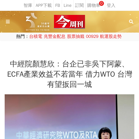
0
熱門：
台積電
兆豐金配息
股票抽籤
00929
航運股走勢
中經院顏慧欣：台企已非吳下阿蒙、
ECFA產業效益不若當年 借力WTO 台灣
有望扳回一城