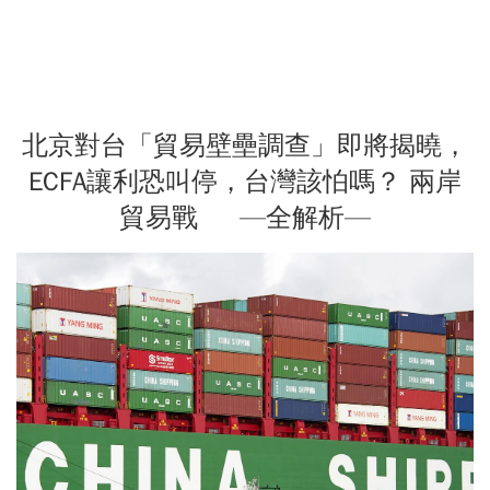
北京對台「貿易壁壘調查」即將揭曉，
ECFA讓利恐叫停，台灣該怕嗎？ 兩岸
貿易戰 —全解析—