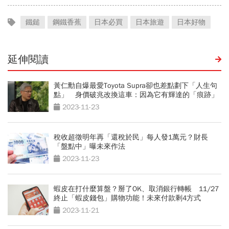
鐵鎚
鋼鐵香蕉
日本必買
日本旅遊
日本好物
延伸閱讀
黃仁勳自爆最愛Toyota Supra卻也差點劃下「人生句
點」 身價破兆改換這車：因為它有輝達的「痕跡」
2023-11-23
稅收超徵明年再「還稅於民」每人發1萬元？財長
「盤點中」曝未來作法
2023-11-23
蝦皮在打什麼算盤？掰了OK、取消銀行轉帳 11/27
終止「蝦皮錢包」購物功能！未來付款剩4方式
2023-11-21