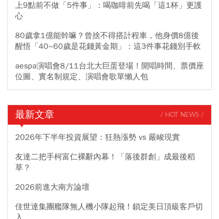
上9點前不做「5件事」：喝咖啡前先喝「這1杯」更護
心
80歲拿1億能幹嘛？曾捨不得搭計程車，他身價8億後
醒悟「40~60歲是花錢黃金期」：這3件事花錢別手軟
aespa演唱會8/11台北大巨蛋登場！開唱時間、票價座
位圖、實名制規定、演唱會歌單懶人包
最新文章
/ HOT NEWS /
2026年下半年投資展望：狂熱漲勢 vs 嚴峻現實
友達二把手柯富仁裸辭內幕！「落後群創」成最後稻
草？
2026前進大南方論壇
佳世達集團艦隊無人機小隊起飛！鎖定美日頂級客戶切
入