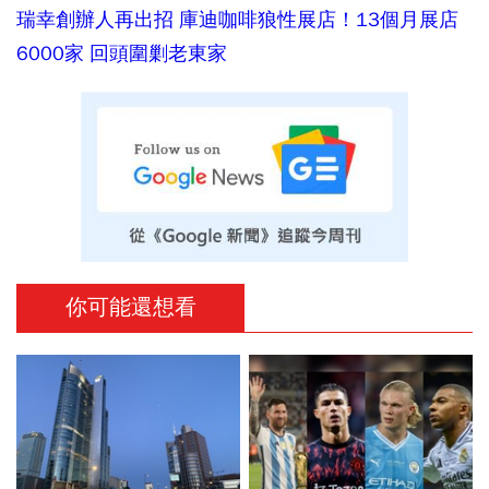
瑞幸創辦人再出招 庫迪咖啡狼性展店！13個月展店
6000家 回頭圍剿老東家
你可能還想看