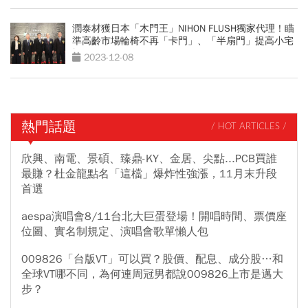
潤泰材獲日本「木門王」NIHON FLUSH獨家代理！瞄
準高齡市場輪椅不再「卡門」、「半扇門」提高小宅
坪效
2023-12-08
熱門話題
/ HOT ARTICLES /
欣興、南電、景碩、臻鼎-KY、金居、尖點...PCB買誰
最賺？杜金龍點名「這檔」爆炸性強漲，11月末升段
首選
aespa演唱會8/11台北大巨蛋登場！開唱時間、票價座
位圖、實名制規定、演唱會歌單懶人包
009826「台版VT」可以買？股價、配息、成分股…和
全球VT哪不同，為何連周冠男都說009826上市是邁大
步？