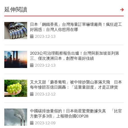
延伸閱讀
日本「鋼鐵香蕉」台灣海量訂單嚇壞廠商！瘋狂趕工
好困惑：台灣人你想用在哪
2023-12-13
2023公司治理觀察報告出爐！台灣與新加坡並列第
三、僅次澳洲日本，創歷年最好佳績
2023-12-13
又大又甜「麝香葡萄」被中韓抄襲山寨滿天飛 日本
每年慘賠百億日圓轟：「這重量甜度」才是正牌貨
2023-12-12
中國碳排放量假的！日本衛星驚覺數據失真 「比官
方數字多3倍」上報聯合國COP28
2023-12-09