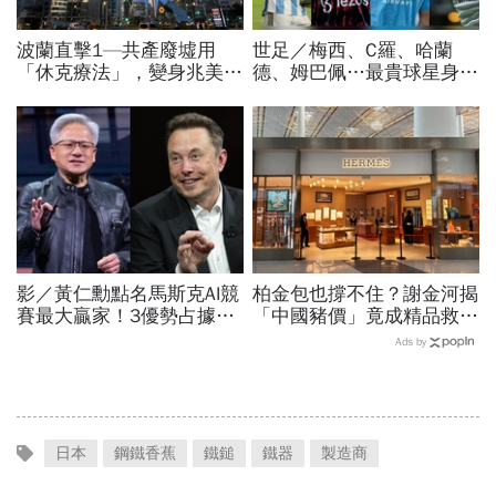
波蘭直擊1—共產廢墟用
世足／梅西、C羅、哈蘭
「休克療法」，變身兆美元
德、姆巴佩…最貴球星身價
經濟體！「野牛瀕死」如何
73億！選手排行出爐，法
花30年重新養活餵壯
國560億是墊底球隊77倍
影／黃仁勳點名馬斯克AI競
柏金包也撐不住？謝金河揭
賽最大贏家！3優勢占據重
「中國豬價」竟成精品救命
要位置…SpaceX全用輝達
指標…內需不振愛馬仕恐怕
Ads by
晶片，AMD蘇姿丰回應了
要繼續等下去
日本
鋼鐵香蕉
鐵鎚
鐵器
製造商