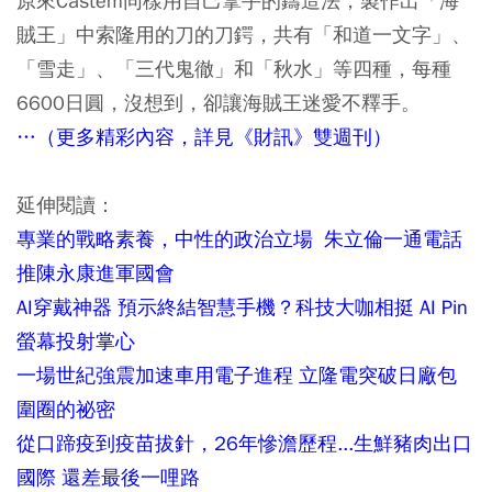
原來Castem同樣用自己拿手的鑄造法，製作出「海
賊王」中索隆用的刀的刀鍔，共有「和道一文字」、
「雪走」、「三代鬼徹」和「秋水」等四種，每種
6600日圓，沒想到，卻讓海賊王迷愛不釋手。
…（更多精彩內容，詳見《財訊》雙週刊）
延伸閱讀：
專業的戰略素養，中性的政治立場 朱立倫一通電話
推陳永康進軍國會
AI穿戴神器 預示終結智慧手機？科技大咖相挺 AI Pin
螢幕投射掌心
一場世紀強震加速車用電子進程 立隆電突破日廠包
圍圈的祕密
從口蹄疫到疫苗拔針，26年慘澹歷程...生鮮豬肉出口
國際 還差最後一哩路