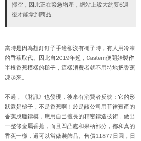
掃空，因此正在緊急增產，網站上說大約要6週
後才能拿到商品。
當時是因為想釘釘子手邊卻沒有槌子時，有人用冷凍
的香蕉取代。因此自2019年起，Castem便開始製作
半根香蕉模樣的槌子，這樣消費者就不用特地把香蕉
凍起來。
不過，《財訊》也發現，後來有消費者反映：它的形
狀還是槌子，不是香蕉啊！於是該公司用菲律賓產的
香蕉脫臘鑄模，應用自己擅長的精密鑄造技術，做出
一整條金屬香蕉，而且凹凸處和果柄部分，都和真的
香蕉一樣，還可以當做裝飾品。售價11877日圓，日