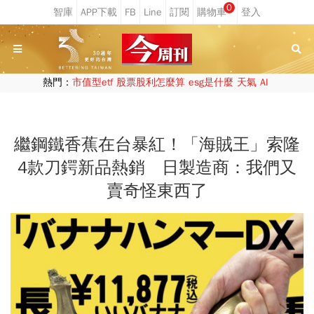
0
熱門：
市值型etf
股票股利怎麼算
esg是什麼
天氣
AI
繼鋼鐵香蕉在台暴紅！「海賊王」索隆
4款刀鍔新品熱銷 日製造商：我們又
賣奇怪東西了