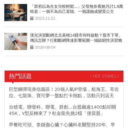
「當初以為生女兒較輕鬆...」父母無奈看她月討1.8萬
啃老：一個不為自己冒險、一個讓她成變質公主
2023-11-21
漢光演習斷網北北基桃14縣市何時啟動？股市下單、
傳訊怎辦？行動斷網降速影響範圍…城鎮韌性演習懶
人包
2026-08-04
熱門話題
/ HOT STORIES /
巨型鋼彈現身信義區！20個人氣IP登場，航海王、哥吉
拉、七龍珠、寶可夢…盤點打卡熱點，活動只到這天
台積電、聯發科、聯電、群創...台股飆逾1400點叩關
45K，V型反轉來了？杜金龍先挑2檔「便當股」
早餐吃可頌、拿鐵傷心臟？心臟科名醫堅持20年、早