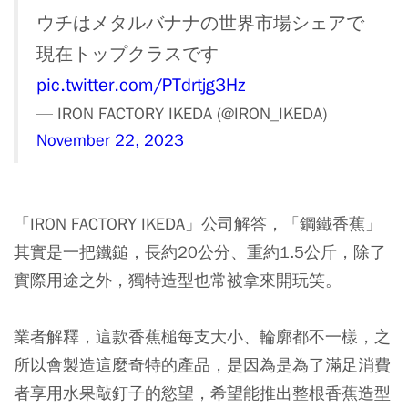
ウチはメタルバナナの世界市場シェアで
現在トップクラスです
pic.twitter.com/PTdrtjg3Hz
— IRON FACTORY IKEDA (@IRON_IKEDA)
November 22, 2023
「IRON FACTORY IKEDA」公司解答，「鋼鐵香蕉」
其實是一把鐵鎚，長約20公分、重約1.5公斤，除了
實際用途之外，獨特造型也常被拿來開玩笑。
業者解釋，這款香蕉槌每支大小、輪廓都不一樣，之
所以會製造這麼奇特的產品，是因為是為了滿足消費
者享用水果敲釘子的慾望，希望能推出整根香蕉造型