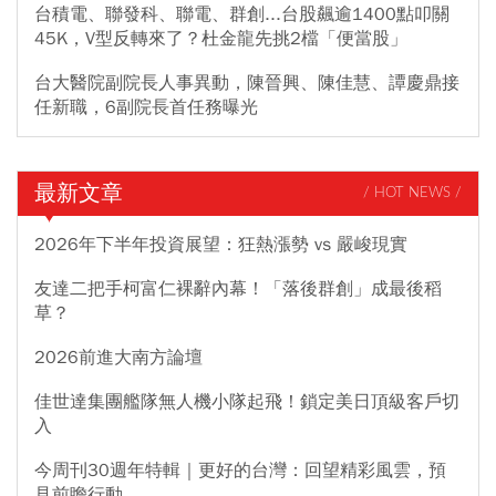
台積電、聯發科、聯電、群創...台股飆逾1400點叩關
45K，V型反轉來了？杜金龍先挑2檔「便當股」
台大醫院副院長人事異動，陳晉興、陳佳慧、譚慶鼎接
任新職，6副院長首任務曝光
最新文章
/ HOT NEWS /
2026年下半年投資展望：狂熱漲勢 vs 嚴峻現實
友達二把手柯富仁裸辭內幕！「落後群創」成最後稻
草？
2026前進大南方論壇
佳世達集團艦隊無人機小隊起飛！鎖定美日頂級客戶切
入
今周刊30週年特輯｜更好的台灣：回望精彩風雲，預
見前瞻行動