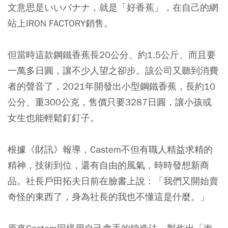
文意思是いいバナナ，就是「好香蕉」，在自己的網
站上IRON FACTORY銷售。
但當時這款鋼鐵香蕉長20公分、約1.5公斤、而且要
一萬多日圓，讓不少人望之卻步。該公司又聽到消費
者的聲音了，2021年開發出小型鋼鐵香蕉，長約10
公分、重300公克，售價只要3287日圓，讓小孩或
女生也能輕鬆釘釘子。
根據《財訊》報導，Castem不但有職人精益求精的
精神，技術到位，還有自由的風氣，時時發想新商
品。社長戶田拓夫日前在臉書上說：「我們又開始賣
奇怪的東西了，身為社長的我也不懂這是什麼。」