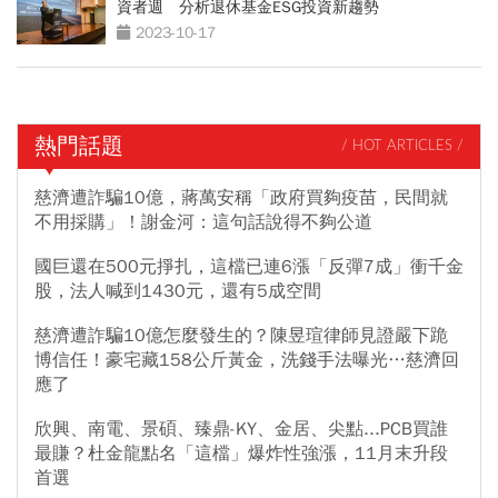
資者週 分析退休基金ESG投資新趨勢
2023-10-17
熱門話題
/ HOT ARTICLES /
慈濟遭詐騙10億，蔣萬安稱「政府買夠疫苗，民間就
不用採購」！謝金河：這句話說得不夠公道
國巨還在500元掙扎，這檔已連6漲「反彈7成」衝千金
股，法人喊到1430元，還有5成空間
慈濟遭詐騙10億怎麼發生的？陳昱瑄律師見證嚴下跪
博信任！豪宅藏158公斤黃金，洗錢手法曝光…慈濟回
應了
欣興、南電、景碩、臻鼎-KY、金居、尖點...PCB買誰
最賺？杜金龍點名「這檔」爆炸性強漲，11月末升段
首選