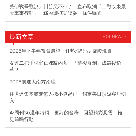
美伊戰爭戰況／川普又不打了！宣布取消「二戰以來最
大軍事行動」，稱協議框架談妥，條件曝光
最新文章
/ HOT NEWS /
2026年下半年投資展望：狂熱漲勢 vs 嚴峻現實
友達二把手柯富仁裸辭內幕！「落後群創」成最後稻
草？
2026前進大南方論壇
佳世達集團艦隊無人機小隊起飛！鎖定美日頂級客戶切
入
今周刊30週年特輯｜更好的台灣：回望精彩風雲，預
見前瞻行動