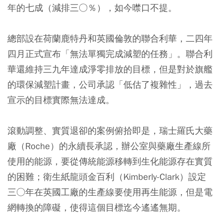
年的七成（減排三○％），如今噤口不提。
總部設在荷蘭鹿特丹和英國倫敦的聯合利華，二四年
四月正式宣布「無法單獨完成減塑的任務」。聯合利
華還維持三九年達成淨零排放的目標，但是對於旗艦
的環保減塑計畫，公司承認「低估了複雜性」，過去
宣示的目標實際無法達成。
滾動調整、實質退卻的案例俯拾即是，瑞士羅氏大藥
廠（Roche）的永續長承認，辦公室與藥廠生產線所
使用的能源，要從傳統能源移轉到生化能源存在實質
的困難；衛生紙龍頭金百利（Kimberly-Clark）設定
三○年在英國工廠的生產線要使用再生能源，但是電
網轉換的障礙，使得這個目標迄今遙遙無期。