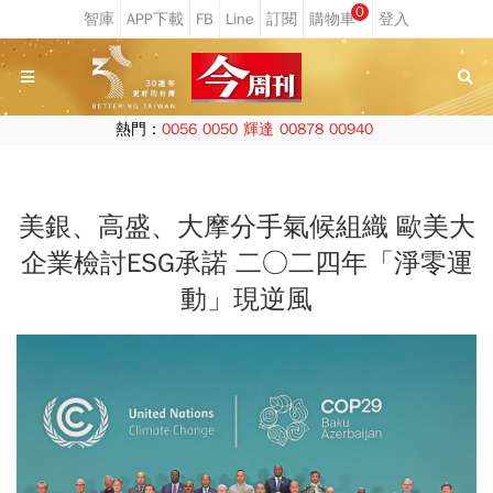
0
熱門：
0056
0050
輝達
00878
00940
美銀、高盛、大摩分手氣候組織 歐美大
企業檢討ESG承諾 二○二四年「淨零運
動」現逆風