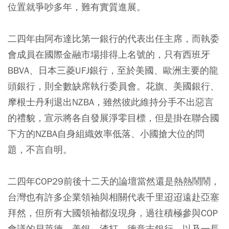
位置就爭吵多年，難有實質進展。
二四年由阿布達比第一銀行的代表出任主席，而執委
會成員在國際金融市場排得上名號的，只有西班牙
BBVA、日本三菱UFJ銀行，至於美國、歐洲主要的龍
頭銀行，則全數缺席執行委員會。花旗、美國銀行、
摩根士丹利退出NZBA，雖然彼此維持分手不出惡言
的禮貌，宣示將各自發展淨零目標，但是掛在聯合國
下方的NZBA自身組織效率低落、小國搶大位的問
題，不言自明。
二四年COP29前後十二天的論壇當然還是熱熱鬧鬧，
台灣也有許多企業領袖與相關代表千里迢迢遠赴亞塞
拜然，但所有大國領袖都沒現身，過往積極參與COP
會議的貝萊德、美銀、渣打、德意志銀行，以及一長