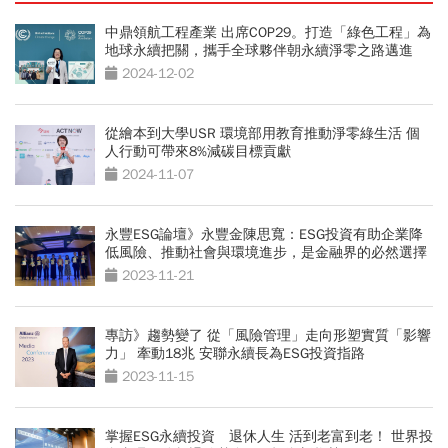
中鼎領航工程產業 出席COP29。打造「綠色工程」為
地球永續把關，攜手全球夥伴朝永續淨零之路邁進
2024-12-02
從繪本到大學USR 環境部用教育推動淨零綠生活 個
人行動可帶來8%減碳目標貢獻
2024-11-07
永豐ESG論壇》永豐金陳思寬：ESG投資有助企業降
低風險、推動社會與環境進步，是金融界的必然選擇
2023-11-21
專訪》趨勢變了 從「風險管理」走向形塑實質「影響
力」 牽動18兆 安聯永續長為ESG投資指路
2023-11-15
掌握ESG永續投資 退休人生 活到老富到老！ 世界投