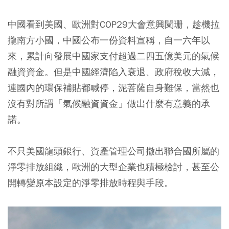
中國看到美國、歐洲對COP29大會意興闌珊，趁機拉
攏南方小國，中國公布一份資料宣稱，自一六年以
來，累計向發展中國家支付超過二四五億美元的氣候
融資資金。但是中國經濟陷入衰退、政府稅收大減，
連國內的環保補貼都喊停，泥菩薩自身難保，當然也
沒有對所謂「氣候融資資金」做出什麼有意義的承
諾。
不只美國龍頭銀行、資產管理公司撤出聯合國所屬的
淨零排放組織，歐洲的大型企業也積極檢討，甚至公
開轉變原本設定的淨零排放時程與手段。