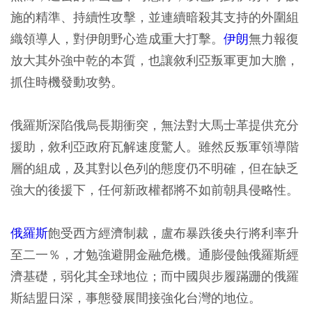
施的精準、持續性攻擊，並連續暗殺其支持的外圍組
織領導人，對伊朗野心造成重大打擊。
伊朗
無力報復
放大其外強中乾的本質，也讓敘利亞叛軍更加大膽，
抓住時機發動攻勢。
俄羅斯深陷俄烏長期衝突，無法對大馬士革提供充分
援助，敘利亞政府瓦解速度驚人。雖然反叛軍領導階
層的組成，及其對以色列的態度仍不明確，但在缺乏
強大的後援下，任何新政權都將不如前朝具侵略性。
俄羅斯
飽受西方經濟制裁，盧布暴跌後央行將利率升
至二一％，才勉強避開金融危機。通膨侵蝕俄羅斯經
濟基礎，弱化其全球地位；而中國與步履蹣跚的俄羅
斯結盟日深，事態發展間接強化台灣的地位。