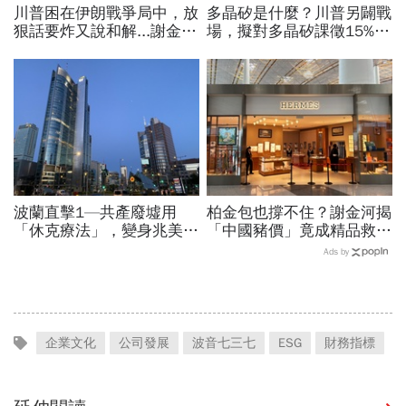
川普困在伊朗戰爭局中，放
多晶矽是什麼？川普另闢戰
狠話要炸又說和解...謝金河
場，擬對多晶矽課徵15%關
揭伊朗權力結構：制度決定
稅…劍指中國？晶片與太陽
一個國家的未來
能產業都離不開它
波蘭直擊1—共產廢墟用
柏金包也撐不住？謝金河揭
「休克療法」，變身兆美元
「中國豬價」竟成精品救命
經濟體！「野牛瀕死」如何
指標…內需不振愛馬仕恐怕
Ads by
花30年重新養活餵壯
要繼續等下去
企業文化
公司發展
波音七三七
ESG
財務指標