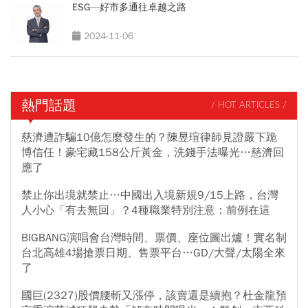
ESG—好市多通往卓越之路
2024-11-06
熱門話題
/ HOT ARTICLES /
慈濟遭詐騙10億怎麼發生的？陳昱瑄律師見證嚴下跪
博信任！豪宅藏158公斤黃金，洗錢手法曝光…慈濟回
應了
禁止你出境就禁止…中國出入境新規9/15上路，台灣
人小心「有去無回」？4種職業特別注意：前例在這
BIGBANG演唱會台灣時間、票價、座位圖出爐！實名制
台北高雄4場搶票日期、售票平台…GD/大聲/太陽全來
了
國巨(2327)股價腰斬又漲停，該賣還是續抱？杜金龍預