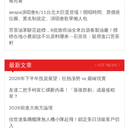
報先看
aespa演唱會8/11台北大巨蛋登場！開唱時間、票價座
位圖、實名制規定、演唱會歌單懶人包
苦茶油苯駢芘超標，8批致癌油全來自源春製油廠！標
榜在地小農卻說不出原料哪來⋯石崇良：疑用進口苦茶
籽
最新文章
/ HOT NEWS /
2026年下半年投資展望：狂熱漲勢 vs 嚴峻現實
友達二把手柯富仁裸辭內幕！「落後群創」成最後稻
草？
2026前進大南方論壇
佳世達集團艦隊無人機小隊起飛！鎖定美日頂級客戶切
入