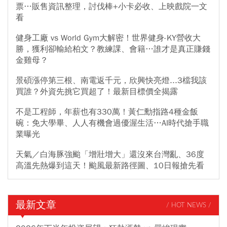
票…販售資訊整理，討伐棒+小卡必收、上映戲院一文
看
健身工廠 vs World Gym大解密！世界健身-KY營收大
勝，獲利卻輸給柏文？教練課、會籍…誰才是真正賺錢
金雞母？
景碩漲停第三根、南電返千元，欣興快亮燈...3檔我該
買誰？外資先挑它買超了！最新目標價全揭露
不是工程師，年薪也有330萬！黃仁勳指路4種金飯
碗：免大學畢、人人有機會過優渥生活…AI時代搶手職
業曝光
天氣／白海豚強颱「增壯增大」還沒來台灣亂、36度
高溫先熱爆到這天！颱風最新路徑圖、10日報搶先看
最新文章
/ HOT NEWS /