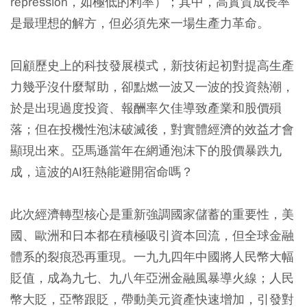
repression，如極低的利率）；其中，高實質成長率
是最理想的解方，但必須先來一場生產力革命。
回顧歷史上的科技發展模式，新技術起初對提高生產
力幾乎沒什麼幫助，卻點燃一波又一波的投資熱潮，
於是出現過度投資、報酬率欠佳導致產業和股價殞
落；但在投機性泡沫破滅後，對實體經濟的效益才會
顯現出來。亞馬遜當年在網通泡沫下的股價暴跌九
成，這波的AI狂熱能避開宿命嗎？
此次經濟轉型核心是重新強調國家儲蓄的重要性，美
國、歐洲和日本都在積極吸引資本回流，但全球金融
體系的裂痕恐再重現。一九九四年中國將人民幣大幅
貶值，成為九七、九八年亞洲金融風暴導火線；人民
幣大貶，亞幣跟貶，帶動美元資產快速增加，引發對