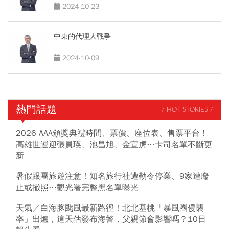
2024-10-23
中東的代理人戰爭
2024-10-09
熱門話題
/ HOT STORIES /
2026 AAA頒獎典禮時間、票價、座位表、售票平台！
高雄世運迎張員瑛、池昌旭、金宣虎…卡司名單不斷更
新
暑假跟團旅遊注意！知名旅行社遭勒令停業、9家遭廢
止或撤照…觀光署完整黑名單曝光
天氣／白海豚颱風最新路徑！北北基桃「暴風圈侵襲
率」出爐，這天估發布海警，父親節會影響嗎？10日