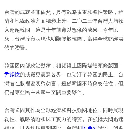
台灣的成就並非偶然，具有戰略規畫和彈性策略，經
濟和地緣政治方面穩步上升。二○二三年台灣人均收
入超越韓國，這是十年前難以想像的成果。今年以
來，台灣股市表現也明顯優於韓國，贏得全球財經媒
體的讚譽。
韓國因內部政治動盪，頻頻躍上國際媒體頭條版面，
尹錫悅
的戒嚴更震驚各界，也玷汙了韓國的民主。台
灣看在眼裡要哀矜勿喜，雖然韓國不時會耍任性，但
仍是東亞民主國家中至關重要夥伴。
台灣鞏固其作為全球經濟和科技強國地位，同時展現
韌性、戰略清晰和民主實力的特質。在強權大國迅速
殞落、世界秩序重塑階段，台灣和
以色列
講述一個令