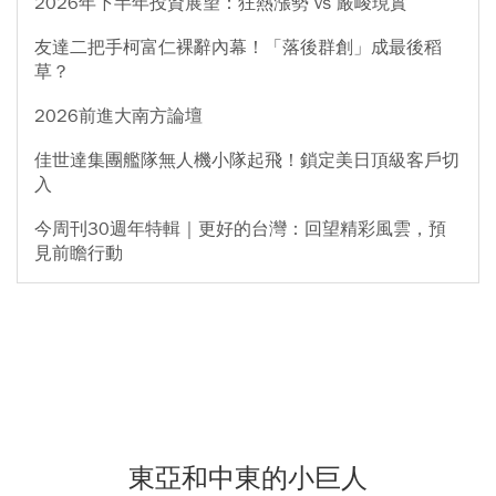
2026年下半年投資展望：狂熱漲勢 vs 嚴峻現實
友達二把手柯富仁裸辭內幕！「落後群創」成最後稻
草？
2026前進大南方論壇
佳世達集團艦隊無人機小隊起飛！鎖定美日頂級客戶切
入
今周刊30週年特輯｜更好的台灣：回望精彩風雲，預
見前瞻行動
東亞和中東的小巨人