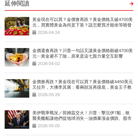
延伸閱讀
黃金現在可以買？金價會再跌？黃金價格又破4700美
元，買實體黃金為何是下策？該怎麼買才能坐等噴發
2026-04-24
金價還會再跌？川普一句話又讓黃金價格殺破4700美
元…黃金避不了險，原來是這七股力量交互影響
2026-04-02
金價會再跌？黃金現在可以買？黃金價格破4450美元
又拉升，大佛李其展：看兩狀況再摸底，黃金王子教
這樣買
2026-05-29
美伊戰爭戰況／荷姆茲交火！川普：擊沉伊7船，敢
襲美艦船讓他們從地球消失…油價暴漲金價跌、股市
挫咧等
2026-05-05