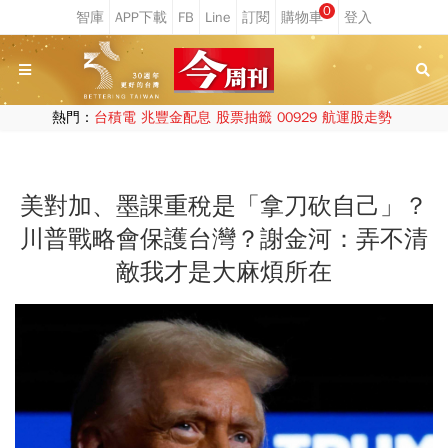
0
熱門：
台積電
兆豐金配息
股票抽籤
00929
航運股走勢
美對加、墨課重稅是「拿刀砍自己」？
川普戰略會保護台灣？謝金河：弄不清
敵我才是大麻煩所在