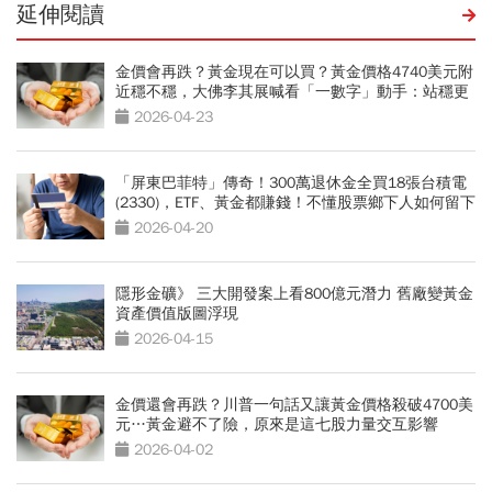
延伸閱讀
金價會再跌？黃金現在可以買？黃金價格4740美元附
近穩不穩，大佛李其展喊看「一數字」動手：站穩更
有利
2026-04-23
「屏東巴菲特」傳奇！300萬退休金全買18張台積電
(2330)，ETF、黃金都賺錢！不懂股票鄉下人如何留下
3千萬遺產？
2026-04-20
隱形金礦》 三大開發案上看800億元潛力 舊廠變黃金
資產價值版圖浮現
2026-04-15
金價還會再跌？川普一句話又讓黃金價格殺破4700美
元…黃金避不了險，原來是這七股力量交互影響
2026-04-02