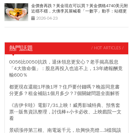
金價會再跌？黃金現在可以買？黃金價格4740美元附
近穩不穩，大佛李其展喊看「一數字」動手：站穩更
有利
2026-04-23
熱門話題
/ HOT ARTICLES /
0056比0050抗跌，退休領息更安心？老手揭高股息
「4大致命傷」：股息再投入也追不上，13年總報酬竟
輸600％
都更現在還能1坪換1坪？住戶要付錢嗎？晚簽同意書
分更多？租金補貼1個月多少？7個關鍵問題全面解答
《吉伊卡哇》電影7/31上映！威秀影城特典、預售套
票…販售資訊整理，討伐棒+小卡必收、上映戲院一文
看
景碩漲停第三根、南電返千元，欣興快亮燈...3檔我該