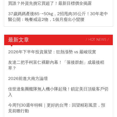
買誰？外資先挑它買超了！最新目標價全揭露
37歲媽媽產後85→50kg，2招甩肉35公斤！30年老中
醫公開：晚餐戒這2物，1個月瘦出小蠻腰
最新文章
/ HOT NEWS /
2026年下半年投資展望：狂熱漲勢 vs 嚴峻現實
友達二把手柯富仁裸辭內幕！「落後群創」成最後稻
草？
2026前進大南方論壇
佳世達集團艦隊無人機小隊起飛！鎖定美日頂級客戶切
入
今周刊30週年特輯｜更好的台灣：回望精彩風雲，預
見前瞻行動