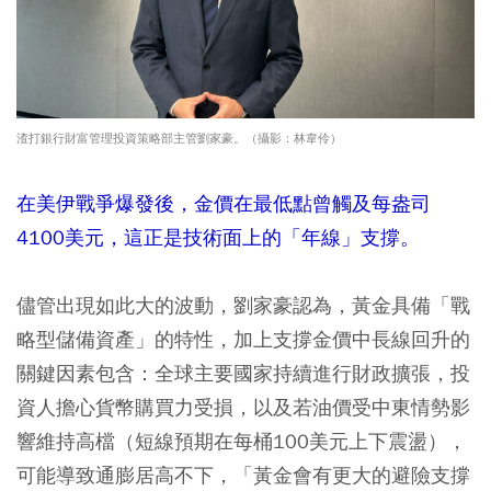
渣打銀行財富管理投資策略部主管劉家豪。（攝影：林韋伶）
在美伊戰爭爆發後，金價在最低點曾觸及每盎司
4100美元，這正是技術面上的「年線」支撐。
儘管出現如此大的波動，劉家豪認為，黃金具備「戰
略型儲備資產」的特性，加上支撐金價中長線回升的
關鍵因素包含：全球主要國家持續進行財政擴張，投
資人擔心貨幣購買力受損，以及若油價受中東情勢影
響維持高檔（短線預期在每桶100美元上下震盪），
可能導致通膨居高不下，「黃金會有更大的避險支撐