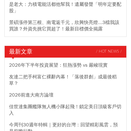
是老大：力積電能活都他幫我！遺屬發聲「明年定要配
股」
景碩漲停第三根、南電返千元，欣興快亮燈...3檔我該
買誰？外資先挑它買超了！最新目標價全揭露
最新文章
/ HOT NEWS /
2026年下半年投資展望：狂熱漲勢 vs 嚴峻現實
友達二把手柯富仁裸辭內幕！「落後群創」成最後稻
草？
2026前進大南方論壇
佳世達集團艦隊無人機小隊起飛！鎖定美日頂級客戶切
入
今周刊30週年特輯｜更好的台灣：回望精彩風雲，預