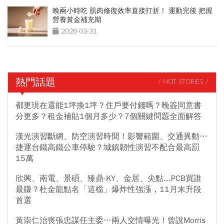
晚兩小時吃 肌肉修復效率直接打折！ 運動完後 把握
營養黃金補充期
2026-03-31
熱門話題
/ HOT STORIES /
都更現在還能1坪換1坪？住戶要付錢嗎？晚簽同意書
分更多？租金補貼1個月多少？7個關鍵問題全面解答
漢光演習斷網、防空演習時間！影響範圍、交通異動…
捷運台鐵高鐵公車停駛？城鎮韌性演習不配合最高罰
15萬
欣興、南電、景碩、臻鼎-KY、金居、尖點...PCB買誰
最賺？杜金龍點名「這檔」爆炸性強漲，11月末升段
首選
黃崇仁治喪張忠謀任主委…兩人交情曝光！曾說Morris