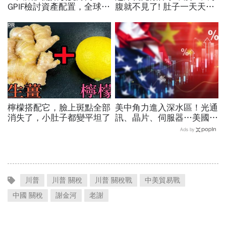
GPIF檢討資產配置，全球資
腹就不見了! 肚子一天天變
金流向恐迎重大變局
小！
PR
檸檬搭配它，臉上斑點全部
美中角力進入深水區！光通
消失了，小肚子都變平坦了
訊、晶片、伺服器…美國制
裁加碼，謝金河示警台灣
Ads by
「這類人」處境危險又困難
川普
川普 關稅
川普 關稅戰
中美貿易戰
中國 關稅
謝金河
老謝