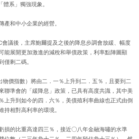
「體系」獨強現象。
傳產和中小企業的經營。
MC會議後，主席鮑爾提及之後的降息步調會放緩、幅度
可能展開更加激進的減稅和舉債政策，利率點陣圖顯
到僅剩二碼。
支出物價指數）將由二．一％上升到二．五％，且要到二
來聯準會的「緩降息」政策，已具有高度共識，其中美
％上升到如今的四．六％，美債殖利率曲線也正式由倒
維持相對高利率的環境。
虧損的比重高達四三％，接近○八年金融海嘯的水準
雙位數（二三年負十二％、二四年預估負十三％）。然