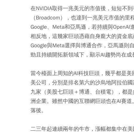
在NVIDIA取得一兆美元的市值後，短短不
（Broadcom），也達到一兆美元市值的
Google、Meta和亞馬遜，若持續與Open
相反地，這幾家巨頭憑藉自身龐大的資金底蘊
Google與Meta選擇與博通合作，亞馬遜則自
勁且持續開拓新領域下，顯示AI趨勢尚在
當今檯面上周知的AI科技巨頭，幾乎都是
美公司，分別是排名第六的沙烏地阿拉伯國
九家（美股七巨頭＋博通、台積電），都是
洲企業。雖然中國的互聯網巨頭也在AI賽
落後。
二三年起連續兩年的牛市，漲幅都集中在美