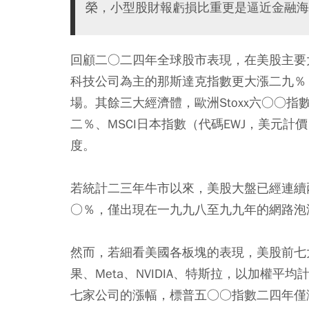
榮，小型股財報虧損比重更是逼近金融海
回顧二○二四年全球股市表現，在美股主要
科技公司為主的那斯達克指數更大漲二九％
場。其餘三大經濟體，歐洲Stoxx六○○指
二％、MSCI日本指數（代碼EWJ，美元
度。
若統計二三年牛市以來，美股大盤已經連續
○％，僅出現在一九九八至九九年的網路泡
然而，若細看美國各板塊的表現，美股前七大公司（
果、Meta、NVIDIA、特斯拉，以加權
七家公司的漲幅，標普五○○指數二四年僅