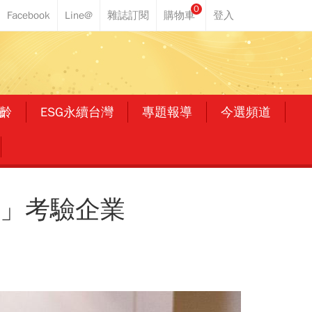
0
齡
ESG永續台灣
專題報導
今選頻道
息」考驗企業