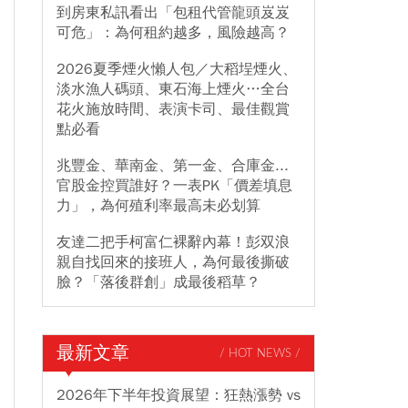
到房東私訊看出「包租代管龍頭岌岌
可危」：為何租約越多，風險越高？
2026夏季煙火懶人包／大稻埕煙火、
淡水漁人碼頭、東石海上煙火…全台
花火施放時間、表演卡司、最佳觀賞
點必看
兆豐金、華南金、第一金、合庫金...
官股金控買誰好？一表PK「價差填息
力」，為何殖利率最高未必划算
友達二把手柯富仁裸辭內幕！彭双浪
親自找回來的接班人，為何最後撕破
臉？「落後群創」成最後稻草？
最新文章
/ HOT NEWS /
2026年下半年投資展望：狂熱漲勢 vs