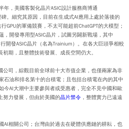
到半年，美國客製化晶片ASIC設計服務商博通
里程碑。細究其原因，目前在生成式AI應用上處於落後的
AI進行GPU的軍備競賽，不太可能超前ChatGPT的大模型；
，開發專用型ASIC晶片，試圖另闢新戰場，其中
行開發ASIC晶片（名為Trainium）。在各大巨頭爭相較
成長初期，且整體技術發展、成長空間仍大。
美國公司，綜觀目前全球前十大市值企業，也僅兩家為非
家石油和排名第十的台積電；且包括台積電在內的其中
如今AI大潮中主要參與者或受惠者，完全不見中國和歐
道上努力發展，但由於美國的
晶片禁令
，整體實力已遠遠
國AI相關公司；台灣由於過去在硬體供應鏈的耕耘，也