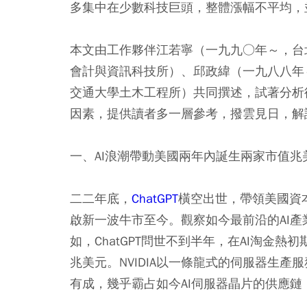
多集中在少數科技巨頭，整體漲幅不平均，
本文由工作夥伴江若寧（一九九○年～，台
會計與資訊科技所）、邱政緯（一九八八年
交通大學土木工程所）共同撰述，試著分析
因素，提供讀者多一層參考，撥雲見日，解
一、AI浪潮帶動美國兩年內誕生兩家市值
二二年底，
ChatGPT
橫空出世，帶領美國資
啟新一波牛市至今。觀察如今最前沿的AI
如，ChatGPT問世不到半年，在AI淘金熱
兆美元。NVIDIA以一條龍式的伺服器生產服
有成，幾乎霸占如今AI伺服器晶片的供應鏈