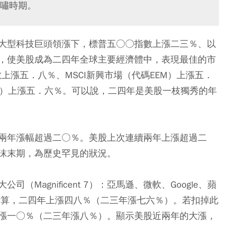
嘯時期。
大型科技巨頭領漲下，標普五○○指數上漲二三％、以
，使美股成為二四年全球主要經濟體中，表現最佳的市
數上漲五．八％、MSCI新興市場（代碼EEM）上漲五．
計價）上漲五．六％。可以說，二四年是美股一枝獨秀的年
兩年漲幅超過二○％。美股上次連續兩年上漲超過二
沫末期，為歷史罕見的狀況。
Magnificent 7）：亞馬遜、微軟、Google、蘋
平均計算，二四年上漲四八％（二三年漲七六％）。若扣掉此
漲一○％（二三年漲八％）。顯示美股近兩年的大漲，