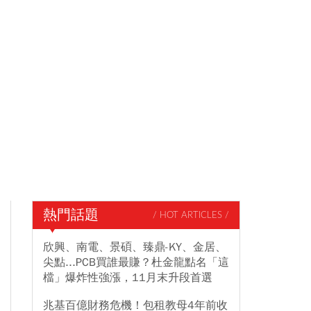
熱門話題
/ HOT ARTICLES /
欣興、南電、景碩、臻鼎-KY、金居、
尖點...PCB買誰最賺？杜金龍點名「這
檔」爆炸性強漲，11月末升段首選
兆基百億財務危機！包租教母4年前收