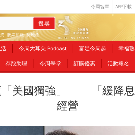
搜尋
資
股票抽籤
房地產
生活
今周大耳朵 Podcast
富足今周起
幸福熟
存股助理
今周學堂
訂購優惠
活動報名
引領「美國獨強」 ——「緩降
經營