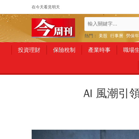
在今天看見明天
熱門：
美股
行事曆
勞保年
投資理財
保險稅制
產業時事
職場
AI 風潮