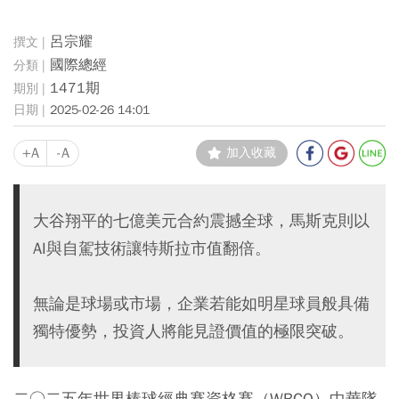
呂宗耀
國際總經
1471期
2025-02-26 14:01
+A
-A
加入收藏
大谷翔平的七億美元合約震撼全球，馬斯克則以
AI與自駕技術讓特斯拉市值翻倍。
無論是球場或市場，企業若能如明星球員般具備
獨特優勢，投資人將能見證價值的極限突破。
二○二五年世界棒球經典賽資格賽（WBCQ）中華隊