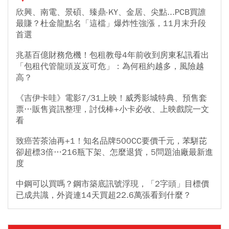
欣興、南電、景碩、臻鼎-KY、金居、尖點...PCB買誰
最賺？杜金龍點名「這檔」爆炸性強漲，11月末升段
首選
兆基百億財務危機！包租教母4年前收到房東私訊看出
「包租代管龍頭岌岌可危」：為何租約越多，風險越
高？
《吉伊卡哇》電影7/31上映！威秀影城特典、預售套
票…販售資訊整理，討伐棒+小卡必收、上映戲院一文
看
致癌苦茶油再+1！知名品牌500CC要價千元，苯駢芘
卻超標3倍…216瓶下架、怎麼退貨，5問題油廠最新進
度
中鋼可以買嗎？鋼市築底訊號浮現，「2字頭」目標價
已成共識，外資連14天買超22.6萬張看到什麼？