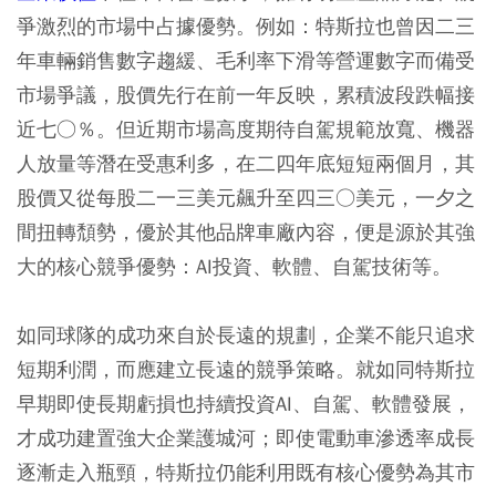
爭激烈的市場中占據優勢。例如：特斯拉也曾因二三
年車輛銷售數字趨緩、毛利率下滑等營運數字而備受
市場爭議，股價先行在前一年反映，累積波段跌幅接
近七○％。但近期市場高度期待自駕規範放寬、機器
人放量等潛在受惠利多，在二四年底短短兩個月，其
股價又從每股二一三美元飆升至四三○美元，一夕之
間扭轉頹勢，優於其他品牌車廠內容，便是源於其強
大的核心競爭優勢：AI投資、軟體、自駕技術等。
如同球隊的成功來自於長遠的規劃，企業不能只追求
短期利潤，而應建立長遠的競爭策略。就如同特斯拉
早期即使長期虧損也持續投資AI、自駕、軟體發展，
才成功建置強大企業護城河；即使電動車滲透率成長
逐漸走入瓶頸，特斯拉仍能利用既有核心優勢為其市