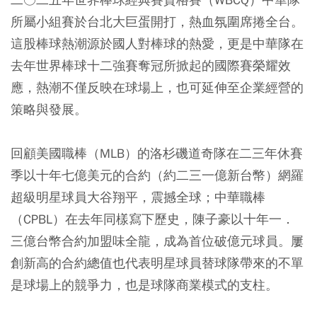
所屬小組賽於台北大巨蛋開打，熱血氛圍席捲全台。
這股棒球熱潮源於國人對棒球的熱愛，更是中華隊在
去年世界棒球十二強賽奪冠所掀起的國際賽榮耀效
應，熱潮不僅反映在球場上，也可延伸至企業經營的
策略與發展。
回顧美國職棒（MLB）的洛杉磯道奇隊在二三年休賽
季以十年七億美元的合約（約二三一億新台幣）網羅
超級明星球員大谷翔平，震撼全球；中華職棒
（CPBL）在去年同樣寫下歷史，陳子豪以十年一．
三億台幣合約加盟味全龍，成為首位破億元球員。屢
創新高的合約總值也代表明星球員替球隊帶來的不單
是球場上的競爭力，也是球隊商業模式的支柱。