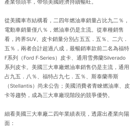
產業領頭羊，帶領美國經濟持續暢旺。
從美國車市結構看，二四年燃油車銷量占比九二％，
電動車銷量僅八％，燃油車仍是主流。從車種銷售
看，跨界SUV、皮卡銷量分別占五五．五％、二六．
五％，兩者合計超過八成，最暢銷車款前二名為福特
F系列（Ford F-Series）皮卡、通用雪弗蘭Silverado
系列皮卡。美國三大車廠燃油車銷售仍是主流，通用
占九五．八％、福特占九七．五％、斯泰蘭蒂斯
（Stellantis）尚未公告；美國消費者青睞燃油車、皮
卡等趨勢，成為三大車廠現階段的競爭優勢。
細看美國三大車廠二四年業績表現，透露出產業向陽
面：