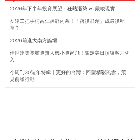
2026年下半年投資展望：狂熱漲勢 vs 嚴峻現實
友達二把手柯富仁裸辭內幕！「落後群創」成最後稻
草？
2026前進大南方論壇
佳世達集團艦隊無人機小隊起飛！鎖定美日頂級客戶切
入
今周刊30週年特輯｜更好的台灣：回望精彩風雲，預
見前瞻行動