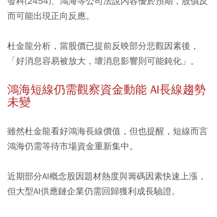
發科(2454)、鴻海等公司法說內容優於預期，股價反
而可能出現正向反應。
杜金龍分析，當股價已提前反映部分悲觀因素後，
「好消息容易被放大，壞消息影響則可能鈍化」。
鴻海短線仍需觀察資金動能 AI長線趨勢
未變
雖然杜金龍看好鴻海長線價值，但也提醒，短線而言
鴻海仍需等待市場資金重新集中。
近期部分AI概念股因題材熱度與籌碼因素快速上漲，
但大型AI供應鏈企業仍需回歸獲利成長驗證。