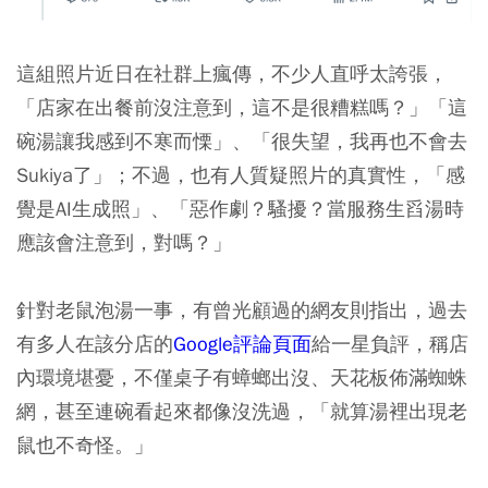
這組照片近日在社群上瘋傳，不少人直呼太誇張，
「店家在出餐前沒注意到，這不是很糟糕嗎？」「這
碗湯讓我感到不寒而慄」、「很失望，我再也不會去
Sukiya了」；不過，也有人質疑照片的真實性，「感
覺是AI生成照」、「惡作劇？騷擾？當服務生舀湯時
應該會注意到，對嗎？」
針對老鼠泡湯一事，有曾光顧過的網友則指出，過去
有多人在該分店的
Google評論頁面
給一星負評，稱店
內環境堪憂，不僅桌子有蟑螂出沒、天花板佈滿蜘蛛
網，甚至連碗看起來都像沒洗過，「就算湯裡出現老
鼠也不奇怪。」