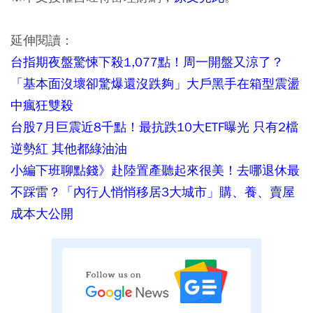
延伸閱讀：
台指期夜盤驚悚下殺1,077點！周一開盤又涼了？
「基本面沒壞卻驚爆還沒跌夠」大戶黑手在箱型震盪
中瘋狂雙殺
台股7月巨震近8千點！最抗跌10大ETF曝光 只有2檔
逆勢紅 其他都綠油油
小編下班聊點錢》赴陸置產聽起來很美！去哪退休最
不踩雷？「內行人悄悄移居3大城市」購、養、賣屋
成本大公開