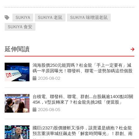
SUKIYA
SUKIYA 老鼠
SUKIYA 味噌湯老鼠
SUKIYA 食安
延伸閱讀
鴻海股價250元能買嗎？杜金龍「手上一定要有」減
碼一半原因曝光！聯發科、聯電…逆勢加碼這些個股
2026-08-02
台積電、聯發科、聯電、群創...台股飆逾1400點叩關
45K，V型反轉來了？杜金龍先挑2檔「便當股」
2026-08-05
國巨(2327)股價腰斬又漲停，該賣還是續抱？杜金龍
預言重演華城狂飆走勢「解套時間曝光」！群創、南