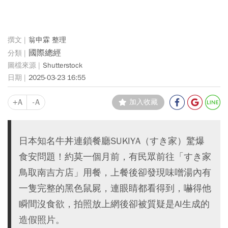
翁申霖 整理
國際總經
Shutterstock
2025-03-23 16:55
+A
-A
加入收藏
日本知名牛丼連鎖餐廳SUKIYA（すき家）驚爆
食安問題！約莫一個月前，有民眾前往「すき家
鳥取南吉方店」用餐，上餐後卻發現味噌湯內有
一隻完整的黑色鼠屍，連眼睛都看得到，嚇得他
瞬間沒食欲，拍照放上網後卻被質疑是AI生成的
造假照片。