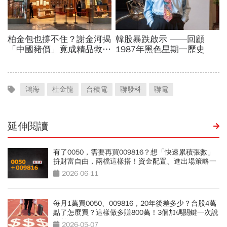
鴻海
杜金龍
台積電
聯發科
聯電
延伸閱讀
有了0050，需要再買009816？想「快速累積張數」
拚財富自由，兩檔這樣搭！資金配置、進出場策略一
次看
2026-06-11
每月1萬買0050、009816，20年後差多少？台股4萬
點了怎麼買？這樣做多賺800萬！3個加碼關鍵一次說
清楚
2026-05-07