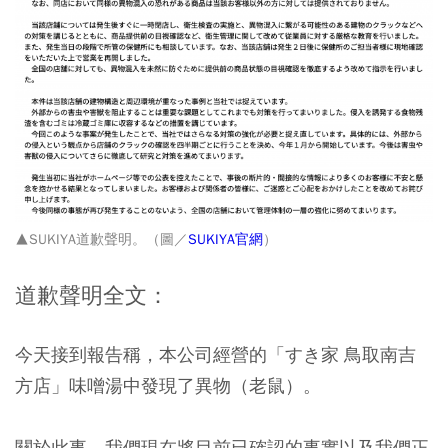
▲SUKIYA道歉聲明。（圖／
SUKIYA官網
）
道歉聲明全文：
今天接到報告稱，本公司經營的「すき家 鳥取南吉
方店」味噌湯中發現了異物（老鼠）。
關於此事，我們現在將目前已確認的事實以及我們正