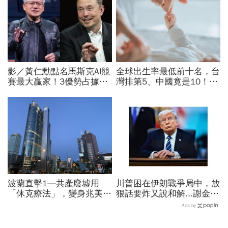
影／黃仁勳點名馬斯克AI競
全球出生率最低前十名，台
賽最大贏家！3優勢占據重
灣排第5、中國竟是10！亞
要位置…SpaceX全用輝達
洲4國入榜「無聲危機」，
晶片，AMD蘇姿丰回應了
經濟壓力成天然避孕藥？
波蘭直擊1—共產廢墟用
川普困在伊朗戰爭局中，放
「休克療法」，變身兆美元
狠話要炸又說和解...謝金河
經濟體！「野牛瀕死」如何
揭伊朗權力結構：制度決定
Ads by
花30年重新養活餵壯
一個國家的未來