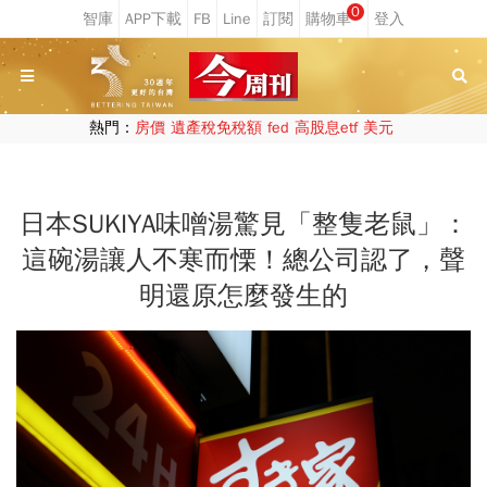
0
熱門：
房價
遺產稅免稅額
fed
高股息etf
美元
日本SUKIYA味噌湯驚見「整隻老鼠」：
這碗湯讓人不寒而慄！總公司認了，聲
明還原怎麼發生的