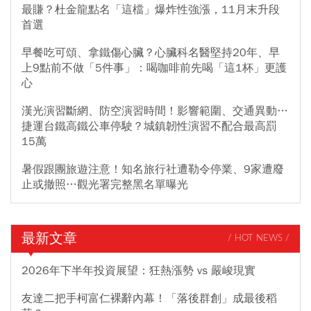
最賺？杜金龍點名「這檔」爆炸性強漲，11月末升段
首選
早餐吃可頌、拿鐵傷心臟？心臟科名醫堅持20年、早
上9點前不做「5件事」：喝咖啡前先喝「這1杯」更護
心
漢光演習斷網、防空演習時間！影響範圍、交通異動…
捷運台鐵高鐵公車停駛？城鎮韌性演習不配合最高罰
15萬
暑假跟團旅遊注意！知名旅行社遭勒令停業、9家遭廢
止或撤照…觀光署完整黑名單曝光
最新文章
/ HOT NEWS /
2026年下半年投資展望：狂熱漲勢 vs 嚴峻現實
友達二把手柯富仁裸辭內幕！「落後群創」成最後稻