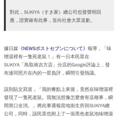
對此，SUKIYA（すき家）總公司也發聲明回
應，證實確有此事，並向社會大眾道歉。
據日媒
《NEWSポストセブンについて》
報導，「味
噌湯裡有一隻死老鼠！」有一日本民眾在
SUKIYA「鳥取南吉方店」分店的Google評論上，發
布連同照片在內的一星負評，瞬間引發熱議。
該則貼文寫道，「我的餐點上來後，竟然在味噌湯裡
發現了一隻死老鼠。我無法想像怎麼會有這種事，瞬
間胃口全消。」將此事通報當地衛生所與SUKIYA總
公司，同時，該民眾也附上了一張黑色老鼠泡味噌湯