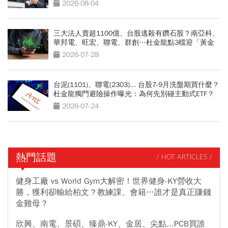
亞科也點名
2026-08-04
三大法人賣超1100億、台股逃殺有鑽石股？南亞科、
華邦電、旺宏、聯電、群創…杜金龍點3檔迎「黃金
坑」買點
2026-07-28
台泥(1101)、聯電(2303)... 台股7-9月洗盤期買什麼？
杜金龍獨門避險操作曝光：為何先別碰主動式ETF？
2026-07-24
熱門話題
/ HOT ARTICLES /
健身工廠 vs World Gym大解密！世界健身-KY營收大
勝，獲利卻輸給柏文？教練課、會籍…誰才是真正賺錢
金雞母？
欣興、南電、景碩、臻鼎-KY、金居、尖點...PCB買誰