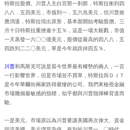
特斯拉股價。川普入主白宮那一刹那，特斯拉衝到四
八八．五四美元，市值到一．五六兆美元，但川普效
應消退，特斯拉現出原形，基本面開始考驗股價。三
月十日特斯拉重挫逾十五％，這是一場大殺戮，市值
一天蒸發一六○○億美元，股價從最高的四八八．五
四跌到二二○美元，單是今年就跌掉四五％。
川普
和馬斯克可說是當今世界最有權勢的兩人，一言
一行影響世界，但是市場並不買單，特斯拉與ＤＪＴ
是今年華爾街兩家跌得最慘的公司。我們來檢視金融
市場幾個最敏感的指標，似乎都與川普指揮棒背道而
馳。
一是美元。市場原以為川普要讓美國再次偉大、資金
回流美國，美元理當升值。有別於川普一．○時代，