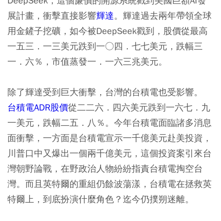
DeepSeek，這個廉價的開源系統戳到美國巨額AI發
展計畫，衝擊直接影響
輝達
。輝達過去兩年帶領全球
用金鏟子挖礦，如今被DeepSeek戳到，股價從最高
一五三．一三美元跌到一○四．七七美元，跌幅三
一．六％，市值蒸發一．一六三兆美元。
除了輝達受到巨大衝擊，台灣的台積電也受影響。
台積電ADR股價
從二二六．四六美元跌到一六七．九
一美元，跌幅二五．八％。今年台積電面臨諸多消息
面衝擊，一方面是台積電宣示一千億美元赴美投資，
川普口中又爆出一個兩千億美元，這個投資案引來台
灣朝野論戰，在野政治人物紛紛指責台積電掏空台
灣。而且英特爾的重組仍餘波蕩漾，台積電在拯救英
特爾上，到底扮演什麼角色？迄今仍撲朔迷離。