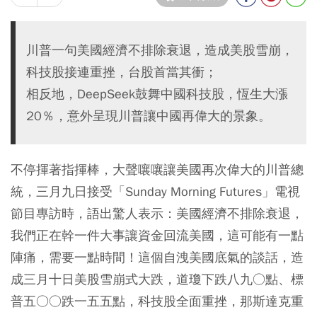
川普一句美國經濟不排除衰退，造成美股雪崩，
科技股接連重挫，台股首當其衝；
相反地，DeepSeek鼓舞中國科技股，恆生大漲
20％，意外呈現川普讓中國再偉大的景象。
不停揮著指揮棒，大聲嚷嚷讓美國再次偉大的川普總
統，三月九日接受「Sunday Morning Futures」電視
節目專訪時，語出驚人表示：美國經濟不排除衰退，
我們正在幹一件大事讓資金回流美國，這可能有一點
陣痛，需要一點時間！這個自洩美國底氣的談話，造
成三月十日美股雪崩式大跌，道瓊下跌八九○點、標
普五○○跌一五五點，科技股全面重挫，那斯達克重