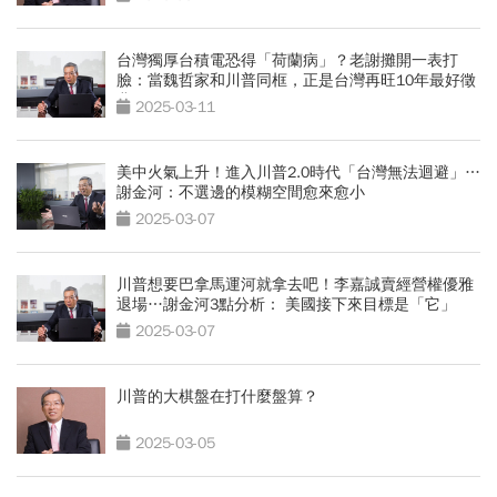
台灣獨厚台積電恐得「荷蘭病」？老謝攤開一表打
臉：當魏哲家和川普同框，正是台灣再旺10年最好徵
兆
2025-03-11
美中火氣上升！進入川普2.0時代「台灣無法迴避」…
謝金河：不選邊的模糊空間愈來愈小
2025-03-07
川普想要巴拿馬運河就拿去吧！李嘉誠賣經營權優雅
退場…謝金河3點分析： 美國接下來目標是「它」
2025-03-07
川普的大棋盤在打什麼盤算？
2025-03-05