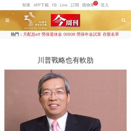
0
熱門：
月配息etf
勞保退休金
00939
勞保年金試算
存股名單
川普戰略也有軟肋