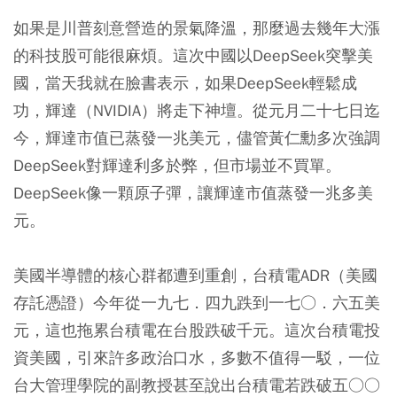
如果是川普刻意營造的景氣降溫，那麼過去幾年大漲
的科技股可能很麻煩。這次中國以DeepSeek突擊美
國，當天我就在臉書表示，如果DeepSeek輕鬆成
功，輝達（NVIDIA）將走下神壇。從元月二十七日迄
今，輝達市值已蒸發一兆美元，儘管黃仁勳多次強調
DeepSeek對輝達利多於弊，但市場並不買單。
DeepSeek像一顆原子彈，讓輝達市值蒸發一兆多美
元。
美國半導體的核心群都遭到重創，台積電ADR（美國
存託憑證）今年從一九七．四九跌到一七○．六五美
元，這也拖累台積電在台股跌破千元。這次台積電投
資美國，引來許多政治口水，多數不值得一駁，一位
台大管理學院的副教授甚至說出台積電若跌破五○○