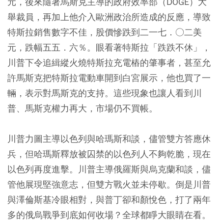
元，後來隨著馬斯克主導的政府效率部（DOGE）大
舉裁員，再加上他介入歐洲政治所造成的反應，導致
特斯拉銷售數字不佳，股價慘跌到二一七．○二美
元，跌幅五五．六％。眼看著特斯拉「跌跌不休」，
川普下令追緝縱火燒特斯拉充電樁的肇事者，甚至允
許馬斯克把特斯拉電動車開到白宮展示，他也買了一
輛，表示對馬斯克的支持。這些現象也讓人看到川
普、馬斯克權力再大，市場仍不買帳。
川普力圖主導以色列與哈瑪斯和談，儘管雙方答應休
兵，但哈瑪斯釋放被囚禁的以色列人不夠乾脆，現在
以色列再度進擊。川普主導俄羅斯與烏克蘭和談，儘
管他展現堅強意志，但雙方戰火並未停歇。倒是川普
與澤倫斯基冷眼相對，與普丁卻和顏悅色，打了兩年
多的俄烏戰爭到底如何收場？全球都睜大眼睛在看。