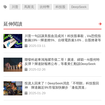
川普
馬斯克
比特幣
科技股
DeepSeek
延伸閱讀
川普一句話讓美股血流成河！科技股暴殺，Vix恐慌指
數飆19%⋯輝達挫5%、台積電跌逾3.6%，台股挫著等
2025-03-11
聯發科超車鴻海躍市值二哥！廣達、緯穎…AI股何時
反彈？輝達財報將公布，等看黃仁勳談DeepSeek
2025-02-26
投資人回來了！DeepSeek消息「不明朗」科技股回
神 輝達飆近9%市場加快腳步「逢低買進」
2025-01-29