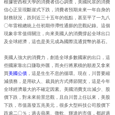
根據密西根大學的消費者信心調查，美國民眾的消費
信心正呈現斷崖式下跌，消費者預期未來一年自身的
財務狀況，跌到近三十五年的低點，甚至平了一九八
○年雷根總統上任初期停滯性通膨的悲觀紀錄。這個
現象非常值得關注，向來美國人的消費撐起全球出口
及全球經濟，這也是美元成為國際流通貨幣的基石。
美國人強大的消費力，創造全球多數國家的出口，這
些國家靠出口賺取外匯，而央行將累積的順差又拿來
買
美國公債
，這是生生不息的循環。現在，川普要縮
減債務，是用砍人、裁員的方式撙節開支，這是今年
全球經濟最大的不確定因素。美國消費支出減少、股
價下跌，對未來前景悲觀，且自川普上任以來，美股
下跌，市值蒸發五兆美元，很多大型科技公司股價下
跌逾二○％；過去蘋果、微軟、輝達的市值，都超過