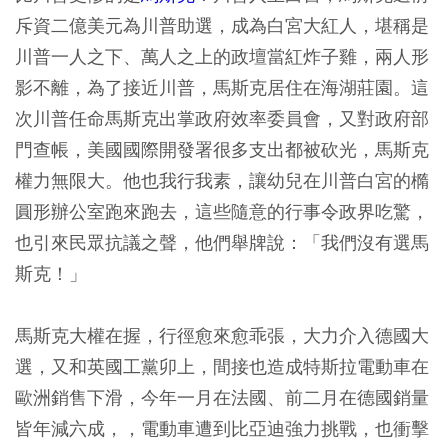
斥資二億美元為川普助選，成為白宮大紅人，堪稱是
川普一人之下、萬人之上的政壇當紅炸子雞，兩人形
影不離，為了接近川普，馬斯克居住在海湖莊園。這
次川普任命馬斯克出掌政府效率委員會，又對政府部
門查帳，美國國際開發署很多支出都被砍光，馬斯克
權力無限大。他也我行我素，讓幼兒在川普白宮的橢
圓形辦公室跑來跑去，這些隨意的行事令政界吃驚，
也引來民眾抗議之聲，他們舉牌說：「我們沒有選馬
斯克！」
馬斯克大權在握，行徑愈來愈乖張，大力介入德國大
選，又和英國工黨卯上，間接也造成特斯拉電動車在
歐洲銷售下滑，今年一月在法國、前二月在德國銷量
皆年減六成，，電動車遭到比亞迪強力挑戰，也衝擊