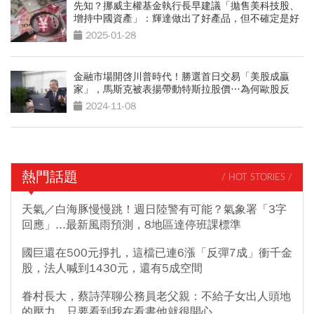
先知？挪威主權基金執行長早建議「拋售美科技股、
增持中國資產」：輝達做出了好產品，但不確定是好
股票
2025-01-28
金融市場開啓川普時代！勝選首日交易「美股成贏
家」，馬斯克被表揚帶動特斯拉股價…為何歐股反
跌？
2024-11-08
熱門話題
/ HOT STORIES /
天氣／白海豚慢慢跳！週日陸警有可能？氣象署「3字
回應」...最新風雨預測，8地區達停班課標準
國巨還在500元掙扎，這檔已連6漲「反彈7成」衝千金
股，法人喊到1430元，還有5成空間
眷村長大，蔡詩萍聊公務員老父親：不給子女出人頭地
的壓力，只要看到我在看書他就很開心