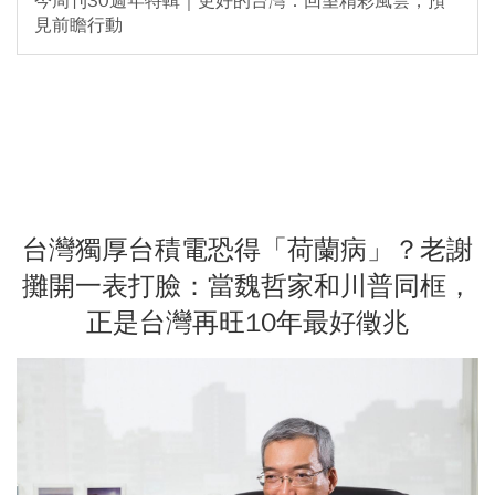
今周刊30週年特輯｜更好的台灣：回望精彩風雲，預
見前瞻行動
台灣獨厚台積電恐得「荷蘭病」？老謝
攤開一表打臉：當魏哲家和川普同框，
正是台灣再旺10年最好徵兆