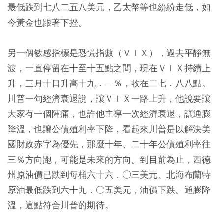
最低跌到七八二五八美元，乙太幣等也紛紛走低，如
今黃金也跟著下挫。
另一個敏感指標是恐慌指數（ＶＩＸ），過去平靜無
波，一直停留在十至十五點之間，現在ＶＩＸ持續上
升，三月十日升高十九．一％，收在二七．八八點。
川普一句經濟衰退說，讓ＶＩＸ一路上升，他說要讓
大家有一個陣痛，也許他主導一次經濟衰退，讓通膨
降溫，也讓公債殖利率下降，看起來川普是以解決美
國財政赤字為優先，那麼十年、二十年公債殖利率往
三％方向跑，可能是未來的方向。到目前為止，西德
州原油價已跌到每桶六十六．○三美元、北海布蘭特
原油最低跌到六十九．○五美元，油價下跌。通膨降
溫，這點符合川普的期待。