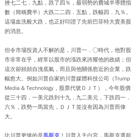
挫七二七．九點，跌了四％，最弱勢的費城半導體指
數（簡稱費半）大跌二二四．五點，跌幅四．九％。
這場血洗般大跌，也正好印證了先前巴菲特大賣美股
的消息。
但令市場投資人不解的是，川普一．○時代，他對股
市非常在乎，經常以股市的漲跌來誇耀他的政績；但
這次卻頻頻自洩底氣，而且與他關係愈近的企業，跌
幅愈大。例如川普自家的川普媒體科技公司（Trump
Media & Technology，股票代號ＤＪＴ），今年股價
從三十四．一美元跌到十九．九二美元，下跌四一．
六％，跌勢一馬當先，ＤＪＴ並沒有因為川普而偉
大。
比川普更慘的是
馬斯克
！川普入主白宮，馬斯克選前