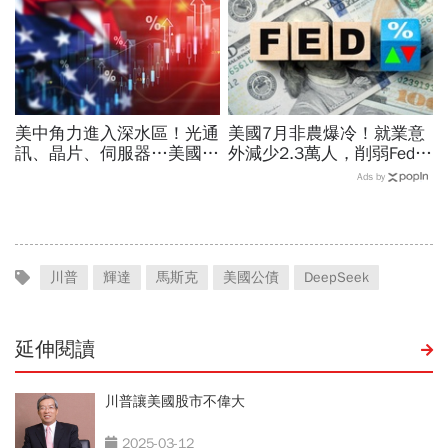
美中角力進入深水區！光通
美國7月非農爆冷！就業意
訊、晶片、伺服器…美國制
外減少2.3萬人，削弱Fed升
裁加碼，謝金河示警台灣
息機率...金價大漲逾7%，
Ads by
「這類人」處境危險又困難
創7個月來最佳單周
川普
輝達
馬斯克
美國公債
DeepSeek
延伸閱讀
川普讓美國股市不偉大
2025-03-12