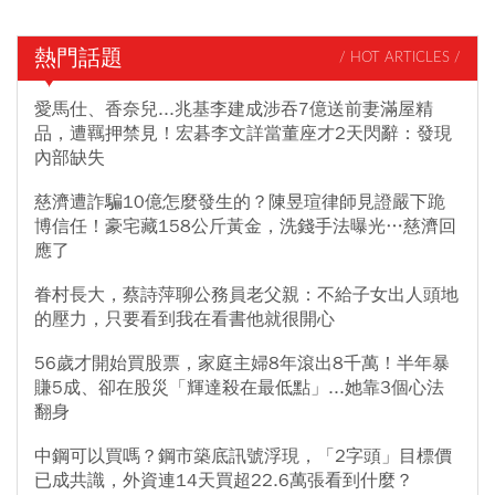
熱門話題
/ HOT ARTICLES /
愛馬仕、香奈兒...兆基李建成涉吞7億送前妻滿屋精
品，遭羈押禁見！宏碁李文詳當董座才2天閃辭：發現
內部缺失
慈濟遭詐騙10億怎麼發生的？陳昱瑄律師見證嚴下跪
博信任！豪宅藏158公斤黃金，洗錢手法曝光…慈濟回
應了
眷村長大，蔡詩萍聊公務員老父親：不給子女出人頭地
的壓力，只要看到我在看書他就很開心
56歲才開始買股票，家庭主婦8年滾出8千萬！半年暴
賺5成、卻在股災「輝達殺在最低點」...她靠3個心法
翻身
中鋼可以買嗎？鋼市築底訊號浮現，「2字頭」目標價
已成共識，外資連14天買超22.6萬張看到什麼？