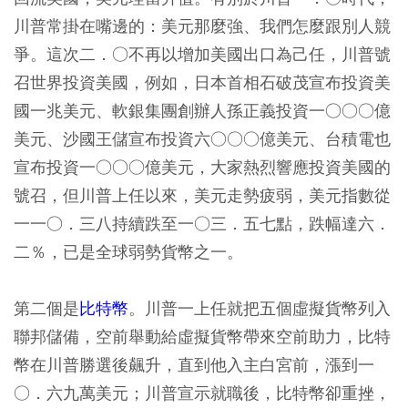
川普常掛在嘴邊的：美元那麼強、我們怎麼跟別人競
爭。這次二．○不再以增加美國出口為己任，川普號
召世界投資美國，例如，日本首相石破茂宣布投資美
國一兆美元、軟銀集團創辦人孫正義投資一○○○億
美元、沙國王儲宣布投資六○○○億美元、台積電也
宣布投資一○○○億美元，大家熱烈響應投資美國的
號召，但川普上任以來，美元走勢疲弱，美元指數從
一一○．三八持續跌至一○三．五七點，跌幅達六．
二％，已是全球弱勢貨幣之一。
第二個是
比特幣
。川普一上任就把五個虛擬貨幣列入
聯邦儲備，空前舉動給虛擬貨幣帶來空前助力，比特
幣在川普勝選後飆升，直到他入主白宮前，漲到一
○．六九萬美元；川普宣示就職後，比特幣卻重挫，