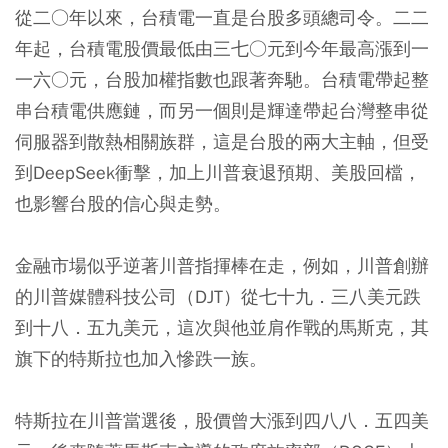
從二○年以來，台積電一直是台股多頭總司令。二二
年起，台積電股價最低由三七○元到今年最高漲到一
一六○元，台股加權指數也跟著奔馳。台積電帶起整
串台積電供應鏈，而另一個則是輝達帶起台灣整串從
伺服器到散熱相關族群，這是台股的兩大主軸，但受
到DeepSeek衝擊，加上川普衰退預期、美股回檔，
也影響台股的信心與走勢。
金融市場似乎逆著川普指揮棒在走，例如，川普創辦
的川普媒體科技公司（DJT）從七十九．三八美元跌
到十八．五九美元，這次與他並肩作戰的馬斯克，其
旗下的特斯拉也加入慘跌一族。
特斯拉在川普當選後，股價曾大漲到四八八．五四美