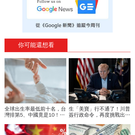
你可能還想看
全球出生率最低前十名，台
生「美寶」行不通了！川普
灣排第5、中國竟是10！亞
簽行政命令，再度挑戰出生
洲4國入榜「無聲危機」，
公民權、打擊生育旅遊：不
經濟壓力成天然避孕藥？
允許花錢買進美國的資格