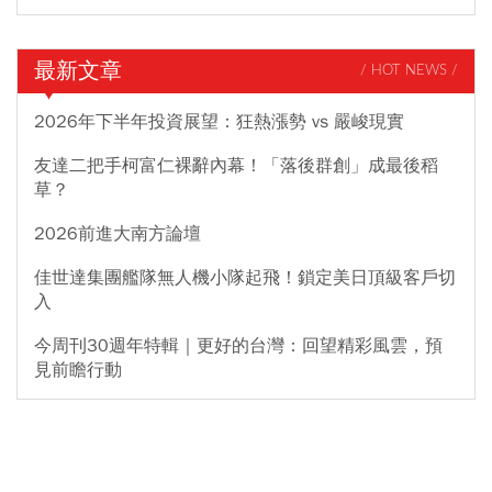
最新文章
/ HOT NEWS /
2026年下半年投資展望：狂熱漲勢 vs 嚴峻現實
友達二把手柯富仁裸辭內幕！「落後群創」成最後稻
草？
2026前進大南方論壇
佳世達集團艦隊無人機小隊起飛！鎖定美日頂級客戶切
入
今周刊30週年特輯｜更好的台灣：回望精彩風雲，預
見前瞻行動