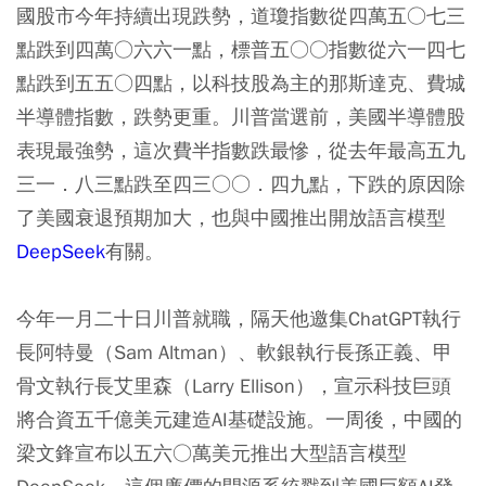
國股市今年持續出現跌勢，道瓊指數從四萬五○七三
點跌到四萬○六六一點，標普五○○指數從六一四七
點跌到五五○四點，以科技股為主的那斯達克、費城
半導體指數，跌勢更重。川普當選前，美國半導體股
表現最強勢，這次費半指數跌最慘，從去年最高五九
三一．八三點跌至四三○○．四九點，下跌的原因除
了美國衰退預期加大，也與中國推出開放語言模型
DeepSeek
有關。
今年一月二十日川普就職，隔天他邀集ChatGPT執行
長阿特曼（Sam Altman）、軟銀執行長孫正義、甲
骨文執行長艾里森（Larry Ellison），宣示科技巨頭
將合資五千億美元建造AI基礎設施。一周後，中國的
梁文鋒宣布以五六○萬美元推出大型語言模型