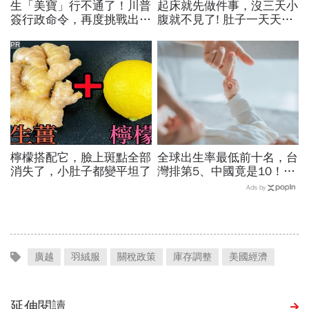
生「美寶」行不通了！川普
起床就先做件事，沒三天小
簽行政命令，再度挑戰出生
腹就不見了! 肚子一天天變
公民權、打擊生育旅遊：不
小！
允許花錢買進美國的資格
PR
檸檬搭配它，臉上斑點全部
全球出生率最低前十名，台
消失了，小肚子都變平坦了
灣排第5、中國竟是10！亞
洲4國入榜「無聲危機」，
Ads by
經濟壓力成天然避孕藥？
廣越
羽絨服
關稅政策
庫存調整
美國經濟
延伸閱讀