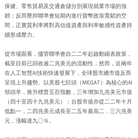
保健、零售貿易及交通倉儲分別展現就業市場的強
韌；反而壓抑聯準會短期內進行貨幣政策寬鬆的空
間，正實質利率將對高估值資產與利率敏感性資產持
續形成壓力。
從市場面看，儘管聯準會自二二年起啟動縮表政策，
截至目前已回收逾二兆美元的流動性；然而，近兩年
在人工智慧AI技術快速發展下，全球股市總市值反而
呈現上升趨勢。以美股七巨頭（MEGA7）為核心的AI
領頭羊，推升標普五百指數，三年增加九兆美元市值
（四十至四十九兆美元）；台股市值亦從二二年十月
低點一．二四兆美元成長至二五年最高二．三六兆美
元，漲幅達九○％。