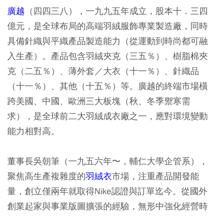
廣越
（四四三八），一九九五年成立，股本十．三四
億元，是全球布局的高端羽絨服飾專業製造廠，同時
具備針織與平織產品製造能力（從運動到時尚都可融
入生產）。產品包含羽絨夾克（三五％）、樹脂棉夾
克（二五％）、薄外套／大衣（十一％）、針織品
（十一％）、其他（十五％）等。廣越的終端市場橫
跨美國、中國、歐洲三大板塊（秋、冬季禦寒需
求），是全球前二大羽絨成衣廠之一，應對環境變動
能力相對高。
董事長吳朝筆（一九五六年〜，輔仁大學企管系），
聚焦高生產複雜度的
羽絨衣
市場，注重產品開發能
量，創立僅兩年就取得Nike認證與訂單迄今。從國外
創業起家與事業版圖擴張的經驗，無形中強化經營時