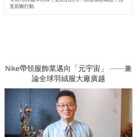
見前瞻行動
Nike帶領服飾業邁向「元宇宙」 ——兼
論全球羽絨服大廠廣越