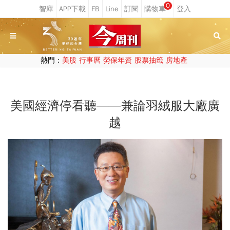
0
熱門：
美股
行事曆
勞保年資
股票抽籤
房地產
美國經濟停看聽——兼論羽絨服大廠廣
越