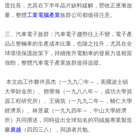
度拉長，尤其在下半年晶片缺料緩解，營收正逐漸放
量，整體
工業電腦產業
族群公司都值得注意。
三、汽車電子族群：汽車電子趨勢往上不變，電子產
品占整輛車的生產成本比重，也隨之拉升，尤其在全
球環境保護政策下，持續推升電動車的發展力道相當
強勁，整體汽車電子產業族群值得追蹤。
本文由工作夥伴原杰（一九九○年～，美國波士頓
大學財金所）、鄧謦瀚（一九八八年～，成功大學資
源工程研究所）、王琬筑（一九九二年～，輔仁大學
經濟系）、林昱葳（一九九四年～，中山大學經濟
所）共同撰述，同時提出全球知名的羽絨服專業製造
廠
廣越
（四四三八），與讀者共勉。