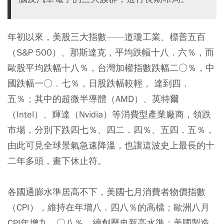
年初以來，美股三大指數——道瓊工業、標普五百
（S&P 500）、那斯達克，平均跌幅十八．六％，而
歐股平均跌幅十八％，台灣加權指數跌幅二○％，中
國跌幅一○．七％，日股跌幅較輕， 達到四．
五％；其中的超微半導體（AMD）、英特爾
（Intel）、輝達（Nvidia）等消費型產業廠商，領跌
市場，分別下跌四七％、四二．四％、五四．五％，
由此可見全球景氣急速降溫，也讓這波史上最長的十
二年多頭，畫下休止符。
各國通膨水準居高不下，美國七月消費者物價指數
（CPI），維持在年增八．四八％的高檔；歐洲八月
CPI年增九．○八％，續創歷史新高水準；美國製造