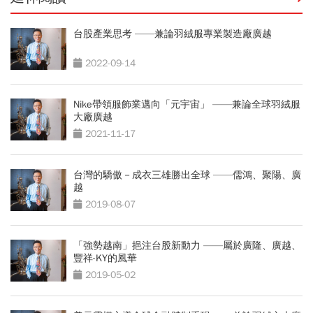
台股產業思考 ——兼論羽絨服專業製造廠廣越
2022-09-14
Nike帶領服飾業邁向「元宇宙」 ——兼論全球羽絨服
大廠廣越
2021-11-17
台灣的驕傲－成衣三雄勝出全球 ——儒鴻、聚陽、廣
越
2019-08-07
「強勢越南」挹注台股新動力 ——屬於廣隆、廣越、
豐祥-KY的風華
2019-05-02