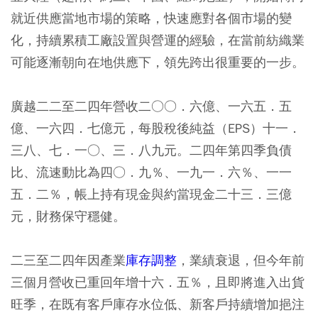
就近供應當地市場的策略，快速應對各個市場的變
化，持續累積工廠設置與營運的經驗，在當前紡織業
可能逐漸朝向在地供應下，領先跨出很重要的一步。
廣越二二至二四年營收二○○．六億、一六五．五
億、一六四．七億元，每股稅後純益（EPS）十一．
三八、七．一○、三．八九元。二四年第四季負債
比、流速動比為四○．九％、一九一．六％、一一
五．二％，帳上持有現金與約當現金二十三．三億
元，財務保守穩健。
二三至二四年因產業
庫存調整
，業績衰退，但今年前
三個月營收已重回年增十六．五％，且即將進入出貨
旺季，在既有客戶庫存水位低、新客戶持續增加挹注