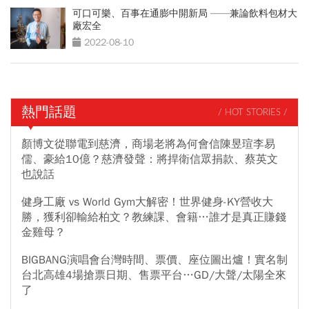
可口可樂、百事在通膨中開新局 ——兼論飲料包材大
廠宏全
2022-08-10
熱門話題
/ HOT STORIES /
顏博文從聯電到慈濟，商場老將為何會信陳昱瑄李易
儒、豪給10億？慈濟發聲：將捍衛信眾捐款、蔡英文
也說話
健身工廠 vs World Gym大解密！世界健身-KY營收大
勝，獲利卻輸給柏文？教練課、會籍…誰才是真正賺錢
金雞母？
BIGBANG演唱會台灣時間、票價、座位圖出爐！實名制
台北高雄4場搶票日期、售票平台…GD/大聲/太陽全來
了