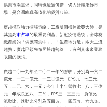
供應市場需求，同時也透過併購，切入針織服飾市
場，是台灣紡織高值化的優質典範。
廣越採取強力擴張策略，工廠版圖橫跨歐亞大陸，是
其提高
市占率
的最重要利基。新冠疫情過後，全球紡
織產業的「供應商集中」、「生產地分散」兩大主流
趨勢，廣越已領先布局於趨勢線上，有利其未來業務
版圖的擴張。
廣越二○一九年至二○二一年的營收，分別為一六二
億元、一二一億元、一三○億元，EPS九．七三元、
五．二元、六．一元；今年上半年營收七十八．三億
元，年成長五八．二％，EPS三．三三元；負債比、
流動比、速動比分別為五四％、一四五％、六九％。