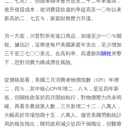
二．七兆）。但隨者聯準會升息至二十二年來最高，
推升借貸成本，使消費貸款違約率提高至一○年以來
新高的二．七五％，家庭財務壓力升溫。
另一方面，川普對所有進口商品，加徵至少一○％關
稅。據估計，這將使每戶美國家庭年支出，至少增加
三千至三七○○美元。在高利率、高通膨與
關稅
夾擊
下，恐對消費力構成潛在風險。
從價格面看，美國三月消費者物價指數（CPI）年增
二．四％，其中核心CPI年增二．八％，是近四年新
低，但關稅政策於四月開始執行，對物價壓力尚未明
確。再看非農就業人數，三月新增二十二．八萬人，
大幅高於市場預期十五．八萬人。儘管美國勞動統計
局的報告指出，聯邦政府減少近四千個職位，但醫療