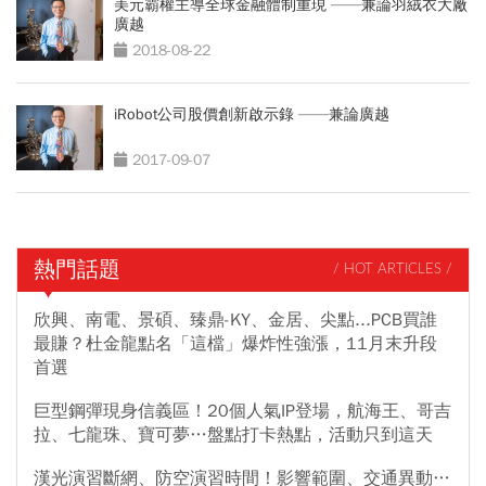
美元霸權主導全球金融體制重現 ——兼論羽絨衣大廠
廣越
2018-08-22
iRobot公司股價創新啟示錄 ——兼論廣越
2017-09-07
熱門話題
/ HOT ARTICLES /
欣興、南電、景碩、臻鼎-KY、金居、尖點...PCB買誰
最賺？杜金龍點名「這檔」爆炸性強漲，11月末升段
首選
巨型鋼彈現身信義區！20個人氣IP登場，航海王、哥吉
拉、七龍珠、寶可夢…盤點打卡熱點，活動只到這天
漢光演習斷網、防空演習時間！影響範圍、交通異動…