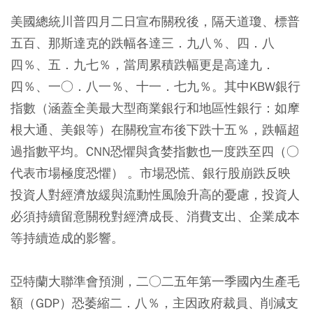
美國總統川普四月二日宣布關稅後，隔天道瓊、標普
五百、那斯達克的跌幅各達三．九八％、四．八
四％、五．九七％，當周累積跌幅更是高達九．
四％、一○．八一％、十一．七九％。其中KBW銀行
指數（涵蓋全美最大型商業銀行和地區性銀行：如摩
根大通、美銀等）在關稅宣布後下跌十五％，跌幅超
過指數平均。CNN恐懼與貪婪指數也一度跌至四（○
代表市場極度恐懼） 。市場恐慌、銀行股崩跌反映
投資人對經濟放緩與流動性風險升高的憂慮，投資人
必須持續留意關稅對經濟成長、消費支出、企業成本
等持續造成的影響。
亞特蘭大聯準會預測，二○二五年第一季國內生產毛
額（GDP）恐萎縮二．八％，主因政府裁員、削減支