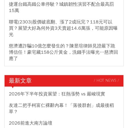
捷運台鐵高鐵公車停駛？城鎮韌性演習不配合最高罰
15萬
聯電(2303)股價破底翻、漲了2成玩完？118元可以
買？展望大好為何外資3天賣超14.6萬張，可能原因曝
光
慈濟遭詐騙10億怎麼發生的？陳昱瑄律師見證嚴下跪
博信任！豪宅藏158公斤黃金，洗錢手法曝光…慈濟回
應了
最新文章
/ HOT NEWS /
2026年下半年投資展望：狂熱漲勢 vs 嚴峻現實
友達二把手柯富仁裸辭內幕！「落後群創」成最後稻
草？
2026前進大南方論壇