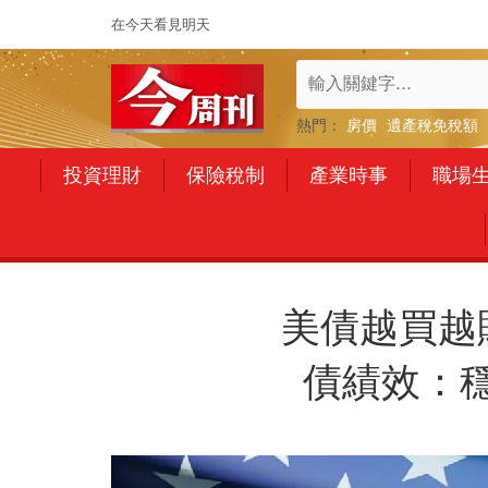
在今天看見明天
熱門：
房價
遺產稅免稅額
投資理財
保險稅制
產業時事
職場
美債越買越
債績效：穩