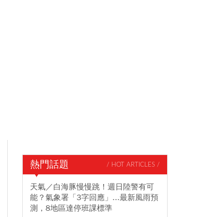
熱門話題
/ HOT ARTICLES /
天氣／白海豚慢慢跳！週日陸警有可
能？氣象署「3字回應」...最新風雨預
測，8地區達停班課標準