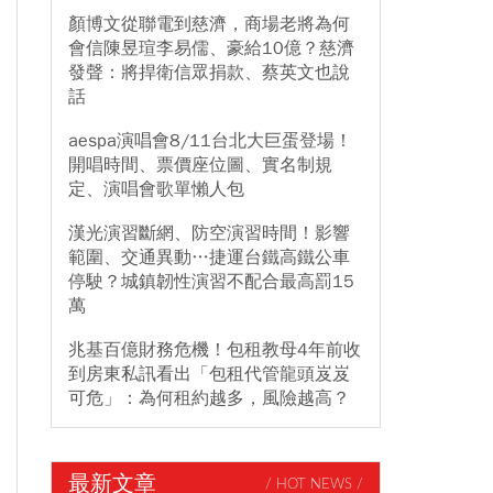
顏博文從聯電到慈濟，商場老將為何
會信陳昱瑄李易儒、豪給10億？慈濟
發聲：將捍衛信眾捐款、蔡英文也說
話
aespa演唱會8/11台北大巨蛋登場！
開唱時間、票價座位圖、實名制規
定、演唱會歌單懶人包
漢光演習斷網、防空演習時間！影響
範圍、交通異動…捷運台鐵高鐵公車
停駛？城鎮韌性演習不配合最高罰15
萬
兆基百億財務危機！包租教母4年前收
到房東私訊看出「包租代管龍頭岌岌
可危」：為何租約越多，風險越高？
最新文章
/ HOT NEWS /