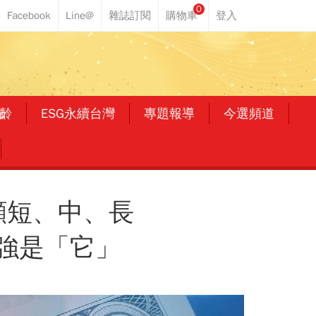
0
齡
ESG永續台灣
專題報導
今選頻道
顧短、中、長
最強是「它」