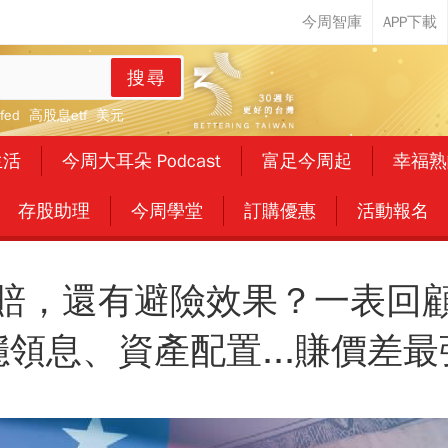
搜尋
fed
高股息etf
美元
生活
今周大耳朵 Podcast
富足今周起
幸福熟
存股助理
今周學堂
訂購優惠
活動報名
賠，還有避險效果？一表回
領息、資產配置...賺價差