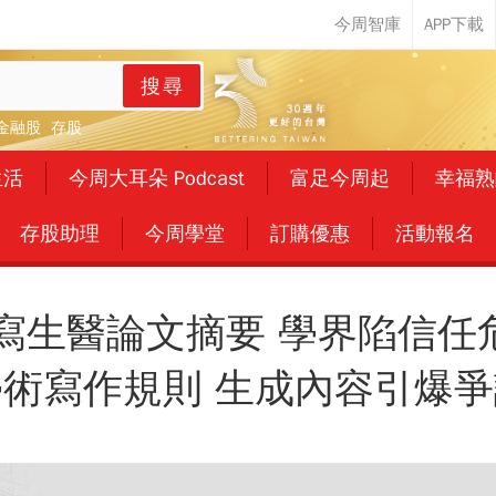
搜尋
金融股
存股
生活
今周大耳朵 Podcast
富足今周起
幸福熟
存股助理
今周學堂
訂購優惠
活動報名
寫生醫論文摘要 學界陷信任危
學術寫作規則 生成內容引爆爭