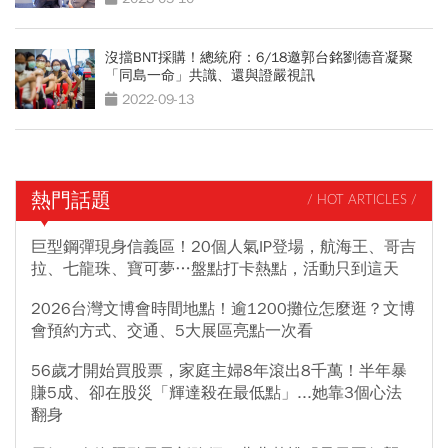
沒擋BNT採購！總統府：6/18邀郭台銘劉德音凝聚
「同島一命」共識、還與證嚴視訊
2022-09-13
熱門話題
/ HOT ARTICLES /
巨型鋼彈現身信義區！20個人氣IP登場，航海王、哥吉
拉、七龍珠、寶可夢…盤點打卡熱點，活動只到這天
2026台灣文博會時間地點！逾1200攤位怎麼逛？文博
會預約方式、交通、5大展區亮點一次看
56歲才開始買股票，家庭主婦8年滾出8千萬！半年暴
賺5成、卻在股災「輝達殺在最低點」...她靠3個心法
翻身