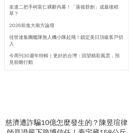
友達二把手柯富仁裸辭內幕！「落後群創」成最後稻
草？
2026前進大南方論壇
佳世達集團艦隊無人機小隊起飛！鎖定美日頂級客戶切
入
今周刊30週年特輯｜更好的台灣：回望精彩風雲，預
見前瞻行動
慈濟遭詐騙10億怎麼發生的？陳昱瑄律
師見證嚴下跪博信任！豪宅藏158公斤