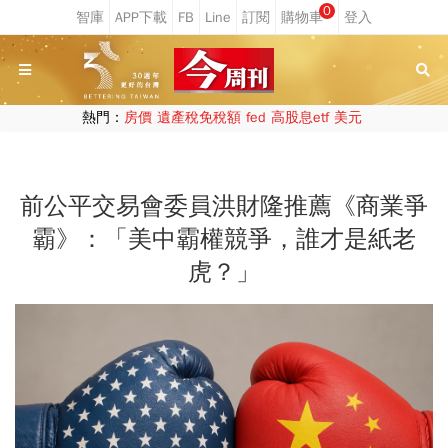
0
熱門：
房價
遺產稅免稅額
fed
高股息etf
美元
前公平交易會委員洪財隆推薦《商業爭
霸》：「美中霸權競爭，誰才是紙老
虎？」