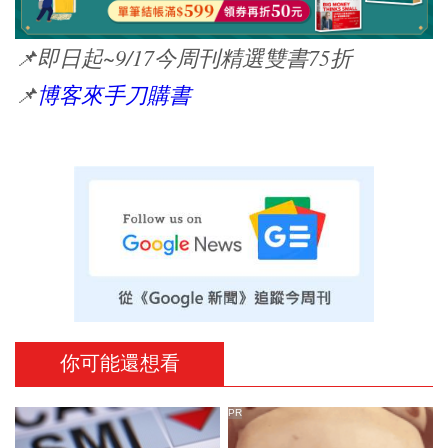
📌
即日起~9/17今周刊精選雙書75折
📌
博客來手刀購書
你可能還想看
PR