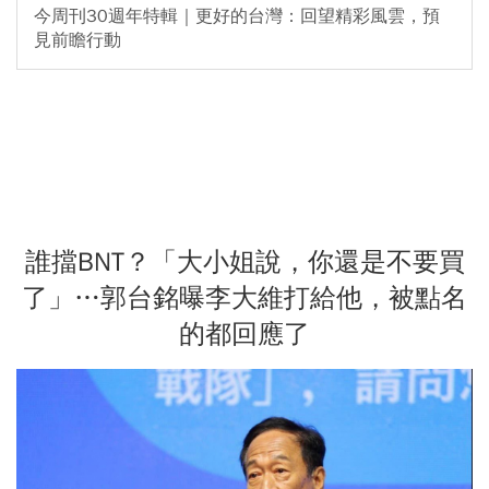
今周刊30週年特輯｜更好的台灣：回望精彩風雲，預
見前瞻行動
誰擋BNT？「大小姐說，你還是不要買
了」…郭台銘曝李大維打給他，被點名
的都回應了