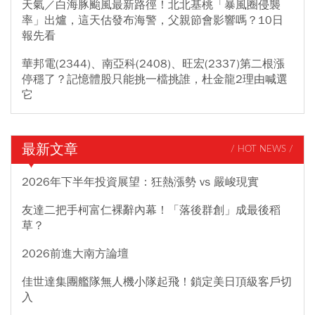
天氣／白海豚颱風最新路徑！北北基桃「暴風圈侵襲
率」出爐，這天估發布海警，父親節會影響嗎？10日
報先看
華邦電(2344)、南亞科(2408)、旺宏(2337)第二根漲
停穩了？記憶體股只能挑一檔挑誰，杜金龍2理由喊選
它
最新文章
/ HOT NEWS /
2026年下半年投資展望：狂熱漲勢 vs 嚴峻現實
友達二把手柯富仁裸辭內幕！「落後群創」成最後稻
草？
2026前進大南方論壇
佳世達集團艦隊無人機小隊起飛！鎖定美日頂級客戶切
入