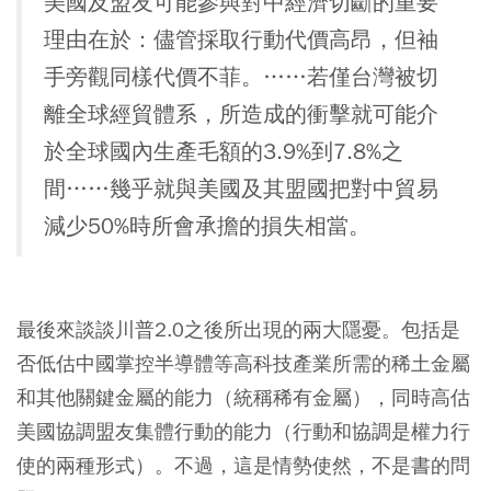
美國及盟友可能參與對中經濟切斷的重要
理由在於：儘管採取行動代價高昂，但袖
手旁觀同樣代價不菲。……若僅台灣被切
離全球經貿體系，所造成的衝擊就可能介
於全球國內生產毛額的3.9%到7.8%之
間……幾乎就與美國及其盟國把對中貿易
減少50%時所會承擔的損失相當。
最後來談談川普2.0之後所出現的兩大隱憂。包括是
否低估中國掌控半導體等高科技產業所需的稀土金屬
和其他關鍵金屬的能力（統稱稀有金屬），同時高估
美國協調盟友集體行動的能力（行動和協調是權力行
使的兩種形式）。不過，這是情勢使然，不是書的問