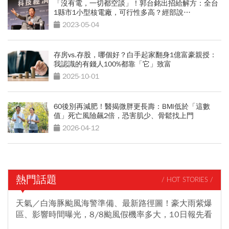
「沒有電，一切都空談」！郭台銘出招給解方：全台
1縣市1小型核電廠，可行性多高？經部說…
2023-05-04
存房vs.存股，哪個好？白手起家翻身1億富豪親授：
我認識的有錢人100%都靠「它」致富
2025-10-01
60後別再減肥！醫揭微胖更長壽：BMI低於「這數
值」死亡風險飆2倍，恐害肌少、骨鬆找上門
2026-04-12
熱門話題
/ HOT STORIES /
天氣／白海豚颱風海警準備、最新路徑圖！豪大雨紫爆
區、影響時間曝光，8/8颱風假機率多大，10日報先看