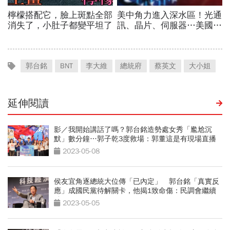
郭台銘
BNT
李大維
總統府
蔡英文
大小姐
延伸閱讀
影／我開始講話了嗎？郭台銘造勢處女秀「尷尬沉
默」數分鐘…郭子乾3度救場：郭董這是有現場直播
的
2023-05-08
侯友宜角逐總統大位傳「已內定」 郭台銘「真實反
應」成國民黨待解關卡，他揭1致命傷：民調會繼續
跌
2023-05-05