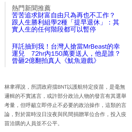
熱門新聞推薦
苦苦追求財富自由只為再也不工作？
跟人生勝利組學2種「提早退休」：其
實人生的任何階段都可以暫停
拜託抽到我！台灣人搶當MrBeast的幸
運兒 72hr內150萬要送人，他是誰？
曾砸2億翻拍真人《魷魚遊戲》
林聿禪說，所謂政府擋BNT以護航特定疫苗，是毫無
邏輯的不實謠言，或許部分政治人物的發言有其選舉
考量，但呼籲立即停止不必要的政治操作，這類的言
論，對於當時沒日沒夜與民間捐贈單位合作，投入疫
苗洽購的人員並不公平。