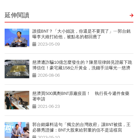
延伸閱讀
誰擋BNT？「大小姐說，你還是不要買了」…郭台銘
曝李大維打給他，被點名的都回應了
2023-05-09
慈濟遭詐騙10億怎麼發生的？陳昱瑄律師見證嚴下跪
博信任！豪宅藏158公斤黃金，洗錢手法曝光…慈濟
回應了
2026-08-06
慈濟買500萬劑BNT原廠疫苗！ 執行長今遞件食藥
署申請
2021-06-23
郭台銘爆料這句「獨立的台灣政府」讓BNT被擋，王
必勝秀證據：BNT大股東給郭董的信不是這樣寫
2023-05-10