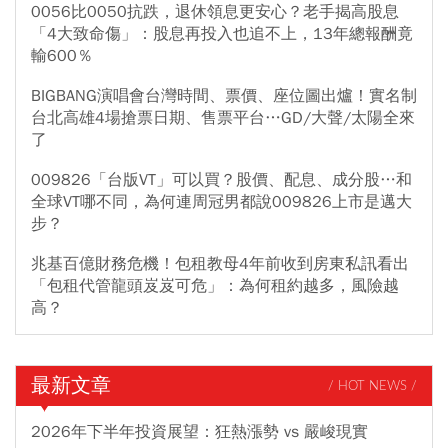
0056比0050抗跌，退休領息更安心？老手揭高股息
「4大致命傷」：股息再投入也追不上，13年總報酬竟
輸600％
BIGBANG演唱會台灣時間、票價、座位圖出爐！實名制
台北高雄4場搶票日期、售票平台…GD/大聲/太陽全來
了
009826「台版VT」可以買？股價、配息、成分股…和
全球VT哪不同，為何連周冠男都說009826上市是邁大
步？
兆基百億財務危機！包租教母4年前收到房東私訊看出
「包租代管龍頭岌岌可危」：為何租約越多，風險越
高？
最新文章
/ HOT NEWS /
2026年下半年投資展望：狂熱漲勢 vs 嚴峻現實