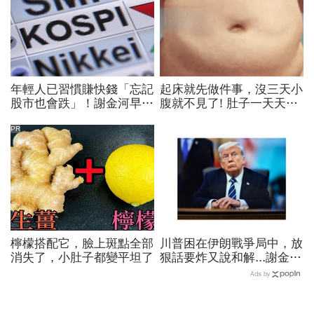
年輕人已習慣賺快錢「忘記
起床就先做件事，沒三天小
股市也會跌」！謝金河早一
腹就不見了! 肚子一天天變
步示警南韓個股槓桿ETF會
小！
出事：根本把投資人丟火坑
PR
檸檬搭配它，臉上斑點全部
川普困在伊朗戰爭局中，放
消失了，小肚子都變平坦了
狠話要炸又說和解...謝金河
揭伊朗權力結構：制度決定
Ads by
一個國家的未來