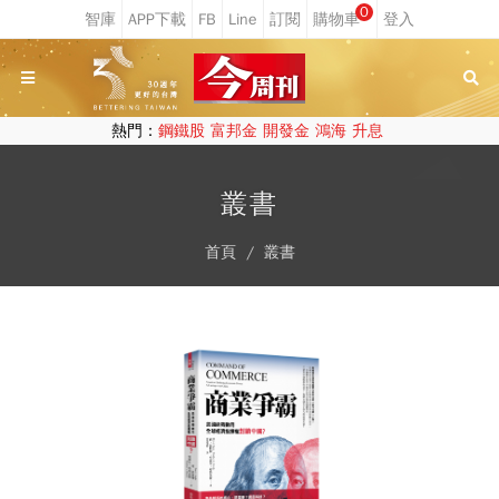
0
熱門：
鋼鐵股
富邦金
開發金
鴻海
升息
叢書
首頁
叢書