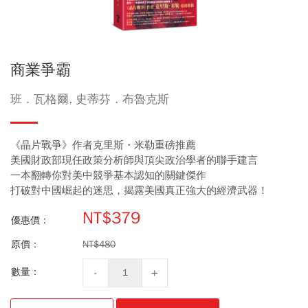
商業爭霸
班．瓦格爾, 史蒂芬．布魯克斯
《晶片戰爭》作者克里斯・米勒重磅推薦
美國財政部現任政策分析師與頂尖政治學者的聯手建言
一本翻轉你對美中競爭基本認知的關鍵傑作
打破對中國崛起的迷思，揭露美國真正強大的經濟武器！
NT$379
優惠價：
原價：
NT$480
數量：