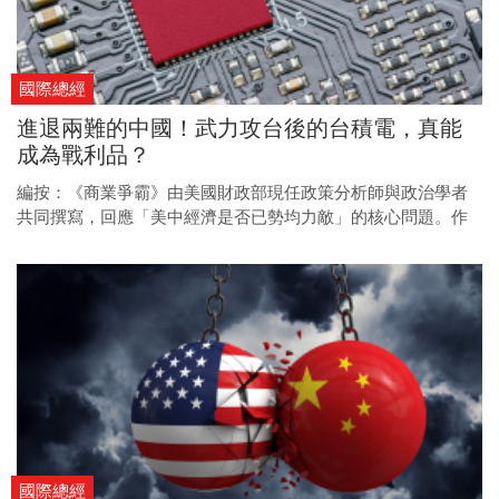
國際總經
進退兩難的中國！武力攻台後的台積電，真能
成為戰利品？
編按：《商業爭霸》由美國財政部現任政策分析師與政治學者
共同撰寫，回應「美中經濟是否已勢均力敵」的核心問題。作
者透過對全球兩千大企業獲利數據的分析，揭示世界經濟的主
導權依然掌握在美國及其盟友手中，並指出這才是決定競爭勝
敗的真正關鍵。不只《晶片戰爭》作者米勒強力推薦，也有多
位國內專家好評推薦，包含汪浩、洪財隆、孫明德、陶儀芬、
謝金河、顏擇雅等各界專家重磅推薦。 正確理解中國的經濟實
力後發現，中國的選擇相對美國有限，這樣的經濟實力落差將
造成中國如何適應嚴峻的經濟環境。中國若武力攻台，外資將
加速撤離，台積電也因全球供應鏈斷裂而停擺。研究指出，中
國不僅難以奪取台灣關鍵資產，反而將面臨經濟效率與戰略脆
弱性的艱難抉擇。
國際總經