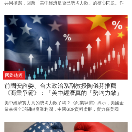
共同撰寫，回應「美中經濟是否已勢均力敵」的核心問題。作
者透過對全球兩千大企業獲利數據的分析，揭示世界經濟的主
導權依然掌握在美國及其盟友手中，並指出這才是決定競爭勝
敗的真正關鍵。不只《晶片戰爭》作者米勒強力推薦，也有多
位國內專家好評推薦，包含汪浩、洪財隆、孫明德、陶儀芬、
謝金河、顏擇雅等各界專家重磅推薦。 生產國際化在當今經濟
中至關重要，特別是在晶片等複雜產業。《晶片戰爭》作者米
勒指出，美國整合日本、台灣等盟友，掌握八成市場，中國則
被迫困於落後技術。
國際總經
前國安諮委、台大政治系副教授陶儀芬推薦
《商業爭霸》：「美中經濟真的「勢均力敵」
了嗎？」
美中經濟實力真的勢均力敵了嗎？《商業爭霸》揭示，美國企
業掌握全球關鍵產業利潤，中國GDP資料虛胖，實力僅美國一
半，經濟制裁下更將陷入深層困境。