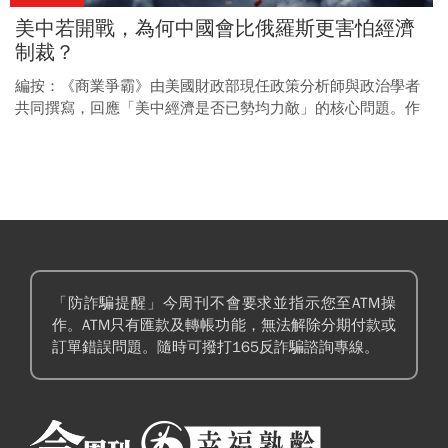
美中若開戰，為何中國會比俄羅斯更害怕經濟
制裁？
編按：《商業爭霸》由美國財政部現任政策分析師與政治學者
共同撰寫，回應「美中經濟是否已勢均力敵」的核心問題。作
者透過對全球兩千大企業獲利數據的分析，揭示世界經濟的主
導權依然掌握在美國及其盟友手中，並指出這才是決定競爭勝
敗的真正關鍵。不只《晶片戰爭》作者米勒強力推薦，也有多
位國內專家好評推薦，包含汪浩、洪財隆、孫明德、陶儀芬、
謝金河、顏擇雅等各界專家重磅推薦。 俄烏戰爭顯示經濟制裁
效果有限，但中國結構不同，高度依賴中間財進口，一旦遭到
美國與盟友切斷供應鏈，衝擊恐比俄羅斯更致命。
「防詐騙提醒」今周刊不會要求並指示您至ATM操
作。ATM只有匯款及轉帳功能，無法解除分期付款或
訂單錯誤問題。隨時可撥打165反詐騙諮詢專線。