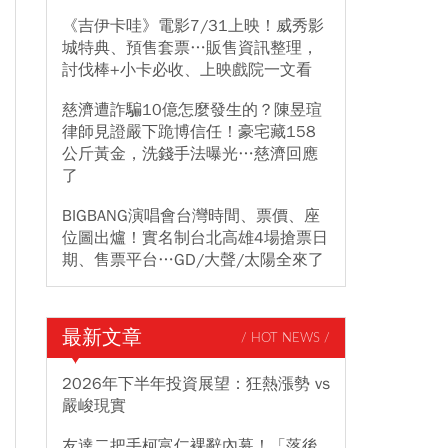
《吉伊卡哇》電影7/31上映！威秀影
城特典、預售套票…販售資訊整理，
討伐棒+小卡必收、上映戲院一文看
慈濟遭詐騙10億怎麼發生的？陳昱瑄
律師見證嚴下跪博信任！豪宅藏158
公斤黃金，洗錢手法曝光…慈濟回應
了
BIGBANG演唱會台灣時間、票價、座
位圖出爐！實名制台北高雄4場搶票日
期、售票平台…GD/大聲/太陽全來了
最新文章
/ HOT NEWS /
2026年下半年投資展望：狂熱漲勢 vs
嚴峻現實
友達二把手柯富仁裸辭內幕！「落後