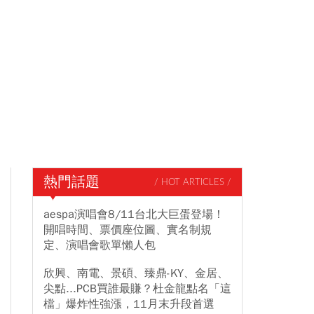
熱門話題
/ HOT ARTICLES /
aespa演唱會8/11台北大巨蛋登場！
開唱時間、票價座位圖、實名制規
定、演唱會歌單懶人包
欣興、南電、景碩、臻鼎-KY、金居、
尖點...PCB買誰最賺？杜金龍點名「這
檔」爆炸性強漲，11月末升段首選