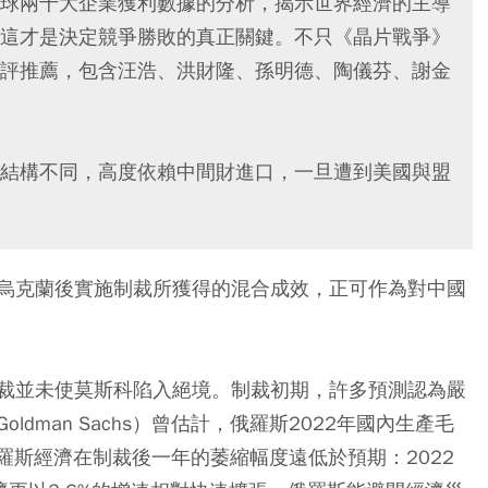
球兩千大企業獲利數據的分析，揭示世界經濟的主導
這才是決定競爭勝敗的真正關鍵。不只《晶片戰爭》
評推薦，包含汪浩、洪財隆、孫明德、陶儀芬、謝金
結構不同，高度依賴中間財進口，一旦遭到美國與盟
烏克蘭後實施制裁所獲得的混合成效，正可作為對中國
裁並未使莫斯科陷入絕境。制裁初期，許多預測認為嚴
dman Sachs）曾估計，俄羅斯2022年國內生產毛
羅斯經濟在制裁後一年的萎縮幅度遠低於預期：2022