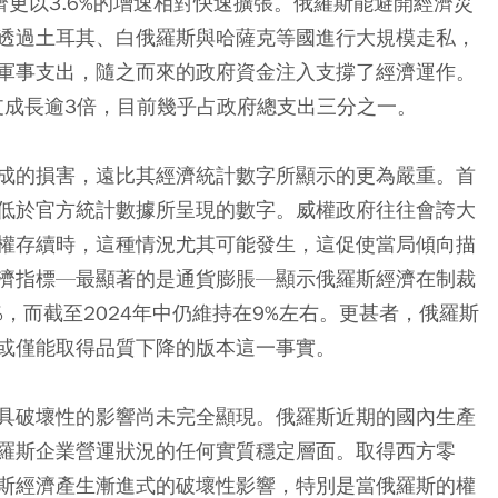
經濟更以3.6%的增速相對快速擴張。俄羅斯能避開經濟災
透過土耳其、白俄羅斯與哈薩克等國進行大規模走私，
軍事支出，隨之而來的政府資金注入支撐了經濟運作。
支成長逾3倍，目前幾乎占政府總支出三分之一。
成的損害，遠比其經濟統計數字所顯示的更為嚴重。首
低於官方統計數據所呈現的數字。威權政府往往會誇大
權存續時，這種情況尤其可能發生，這促使當局傾向描
濟指標—最顯著的是通貨膨脹—顯示俄羅斯經濟在制裁
%，而截至2024年中仍維持在9%左右。更甚者，俄羅斯
或僅能取得品質下降的版本這一事實。
具破壞性的影響尚未完全顯現。俄羅斯近期的國內生產
羅斯企業營運狀況的任何實質穩定層面。取得西方零
斯經濟產生漸進式的破壞性影響，特別是當俄羅斯的權