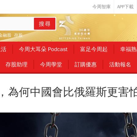
搜尋
金融股
存股
生活
今周大耳朵 Podcast
富足今周起
幸福熟
存股助理
今周學堂
訂購優惠
活動報名
，為何中國會比俄羅斯更害