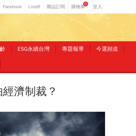
0
齡
ESG永續台灣
專題報導
今選頻道
怕經濟制裁？