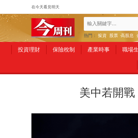
在今天看見明天
熱門：
投資
股票
高股息
投資理財
保險稅制
產業時事
職場
美中若開戰