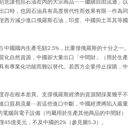
刻意讓包括石油在內的大宗商品……繼續自由流通」以
出口時，也因石油具有高度替代性而效果有限—作為同
使西方減少進口俄羅斯石油，印度、中國與土耳其等國
中國國內生產毛額2.5%，比重僅俄羅斯的十分之一。
質化自然資源，中國卻大量出口「中間財」（用於生產
具有專業化功能而難以替代。若西方企業停止採購，中
度存在根本差異。支撐俄羅斯經濟的資源開採業幾乎不
進口貿易流量—若這些進口中斷，中國經濟將陷入嚴重
元的電腦與電子設備（均屬用於生產其他商品的中間財）
45億美元，不及中國的2%（參見圖5.3）。