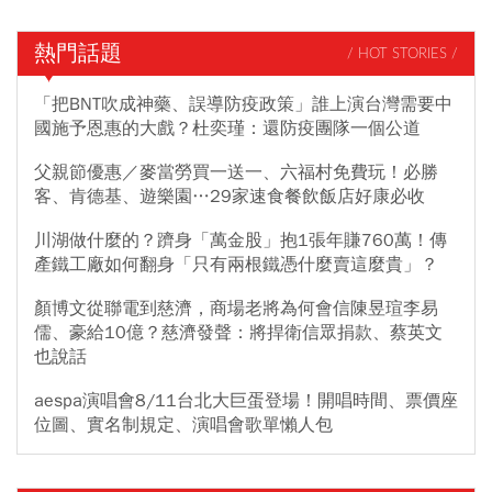
熱門話題
/ HOT STORIES /
「把BNT吹成神藥、誤導防疫政策」誰上演台灣需要中
國施予恩惠的大戲？杜奕瑾：還防疫團隊一個公道
父親節優惠／麥當勞買一送一、六福村免費玩！必勝
客、肯德基、遊樂園…29家速食餐飲飯店好康必收
川湖做什麼的？躋身「萬金股」抱1張年賺760萬！傳
產鐵工廠如何翻身「只有兩根鐵憑什麼賣這麼貴」？
顏博文從聯電到慈濟，商場老將為何會信陳昱瑄李易
儒、豪給10億？慈濟發聲：將捍衛信眾捐款、蔡英文
也說話
aespa演唱會8/11台北大巨蛋登場！開唱時間、票價座
位圖、實名制規定、演唱會歌單懶人包