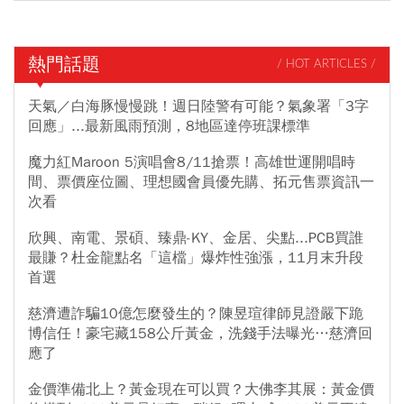
熱門話題
/ HOT ARTICLES /
天氣／白海豚慢慢跳！週日陸警有可能？氣象署「3字
回應」...最新風雨預測，8地區達停班課標準
魔力紅Maroon 5演唱會8/11搶票！高雄世運開唱時
間、票價座位圖、理想國會員優先購、拓元售票資訊一
次看
欣興、南電、景碩、臻鼎-KY、金居、尖點...PCB買誰
最賺？杜金龍點名「這檔」爆炸性強漲，11月末升段
首選
慈濟遭詐騙10億怎麼發生的？陳昱瑄律師見證嚴下跪
博信任！豪宅藏158公斤黃金，洗錢手法曝光…慈濟回
應了
金價準備北上？黃金現在可以買？大佛李其展：黃金價