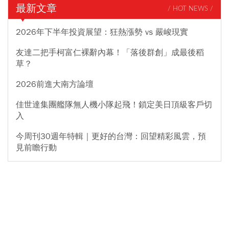
最新文章
/ HOT NEWS /
2026年下半年投資展望：狂熱漲勢 vs 嚴峻現實
友達二把手柯富仁裸辭內幕！「落後群創」成最後稻
草？
2026前進大南方論壇
佳世達集團艦隊無人機小隊起飛！鎖定美日頂級客戶切
入
今周刊30週年特輯｜更好的台灣：回望精彩風雲，預
見前瞻行動