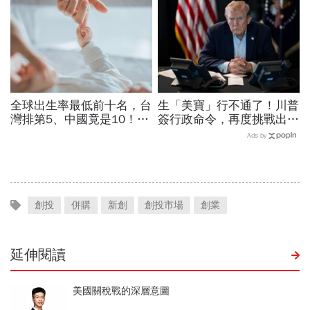
的事
全球出生率最低前十名，台
生「美寶」行不通了！川普
灣排第5、中國竟是10！亞
簽行政命令，再度挑戰出生
洲4國入榜「無聲危機」，
公民權、打擊生育旅遊：不
Ads by
經濟壓力成天然避孕藥？
允許花錢買進美國的資格
創投
併購
新創
創投市場
創業
延伸閱讀
美國關稅戰的深層意圖