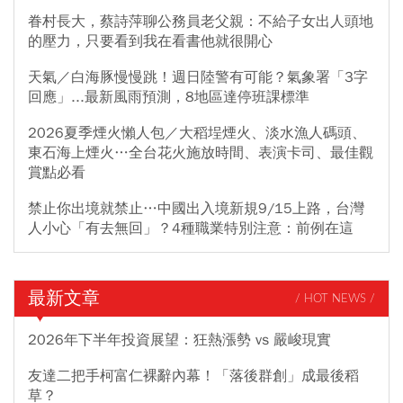
眷村長大，蔡詩萍聊公務員老父親：不給子女出人頭地
的壓力，只要看到我在看書他就很開心
天氣／白海豚慢慢跳！週日陸警有可能？氣象署「3字
回應」...最新風雨預測，8地區達停班課標準
2026夏季煙火懶人包／大稻埕煙火、淡水漁人碼頭、
東石海上煙火…全台花火施放時間、表演卡司、最佳觀
賞點必看
禁止你出境就禁止…中國出入境新規9/15上路，台灣
人小心「有去無回」？4種職業特別注意：前例在這
最新文章
/ HOT NEWS /
2026年下半年投資展望：狂熱漲勢 vs 嚴峻現實
友達二把手柯富仁裸辭內幕！「落後群創」成最後稻
草？