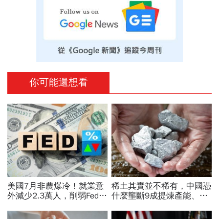
你可能還想看
美國7月非農爆冷！就業意
稀土其實並不稀有，中國憑
外減少2.3萬人，削弱Fed升
什麼壟斷9成提煉產能、掐
息機率...金價大漲逾7%，
住川普脖子？洪財隆解析：
創7個月來最佳單周
美中角力下，台灣最該擔心