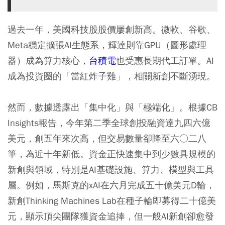
過去一年，美國科技股股價屢創新高。微軟、谷歌、
Meta穩定擴張AI生態系，輝達則靠GPU（圖形處理
器）成為算力核心，
台積電
也受惠長期代工訂單。AI
成為投資圈的「當紅炸子雞」，相關新創不斷湧現。
然而，數據透露出「集中化」與「極端化」。根據CB
Insights報告，今年第二季全球創投融資達九四六億
美元，創五年來次高，但交易數量卻降至六○二八
筆，為近十年新低。資金正快速集中到少數具規模的
新創與領域，特別是AI基礎設施、算力、模型與工具
層。例如，馬斯克的xAI在六月完成五十億美元D輪，
新創Thinking Machines Lab在種子輪即募得二十億美
元，顯示頂尖團隊獲資金追捧，但一般AI新創卻愈發