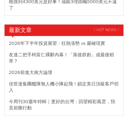
格摸到4300美元是好事！瑞銀3理由喊5000美元不遠
了
最新文章
/ HOT NEWS /
2026年下半年投資展望：狂熱漲勢 vs 嚴峻現實
友達二把手柯富仁裸辭內幕！「落後群創」成最後稻
草？
2026前進大南方論壇
佳世達集團艦隊無人機小隊起飛！鎖定美日頂級客戶切
入
今周刊30週年特輯｜更好的台灣：回望精彩風雲，預
見前瞻行動