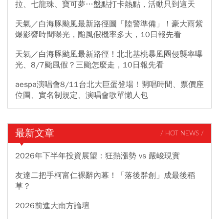
拉、七龍珠、寶可夢…盤點打卡熱點，活動只到這天
天氣／白海豚颱風最新路徑圖「陸警準備」！豪大雨紫
爆影響時間曝光，颱風假機率多大，10日報先看
天氣／白海豚颱風最新路徑！北北基桃暴風圈侵襲率曝
光、8/7颱風假？三颱怎麼走，10日報先看
aespa演唱會8/11台北大巨蛋登場！開唱時間、票價座
位圖、實名制規定、演唱會歌單懶人包
最新文章
/ HOT NEWS /
2026年下半年投資展望：狂熱漲勢 vs 嚴峻現實
友達二把手柯富仁裸辭內幕！「落後群創」成最後稻
草？
2026前進大南方論壇