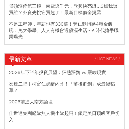
景碩漲停第三根、南電返千元，欣興快亮燈...3檔我該
買誰？外資先挑它買超了！最新目標價全揭露
不是工程師，年薪也有330萬！黃仁勳指路4種金飯
碗：免大學畢、人人有機會過優渥生活…AI時代搶手職
業曝光
最新文章
/ HOT NEWS /
2026年下半年投資展望：狂熱漲勢 vs 嚴峻現實
友達二把手柯富仁裸辭內幕！「落後群創」成最後稻
草？
2026前進大南方論壇
佳世達集團艦隊無人機小隊起飛！鎖定美日頂級客戶切
入