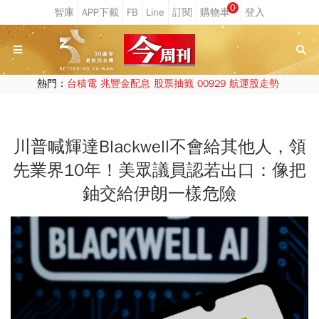
0
熱門：
台積電
兆豐金配息
股票抽籤
00929
航運股走勢
川普喊輝達Blackwell不會給其他人，領
先業界10年！美眾議員認若出口：像把
鈾交給伊朗一樣危險