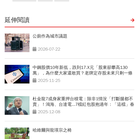
延伸閱讀
公廁作為城市議題
2026-07-22
中鋼股價10年新低，跌到17.X元「股東卻攀高130
萬」，為什麼大家還敢買？老牌定存股未來只剩一條
生路
2025-11-25
杜金龍7成身家重押台積電：除非1情況「打斷腿都不
賣」！鴻海、台達電...7檔紅包股抱過年：「這檔」春
節必漲
2025-12-08
哈維爾與龍瑛宗之椅