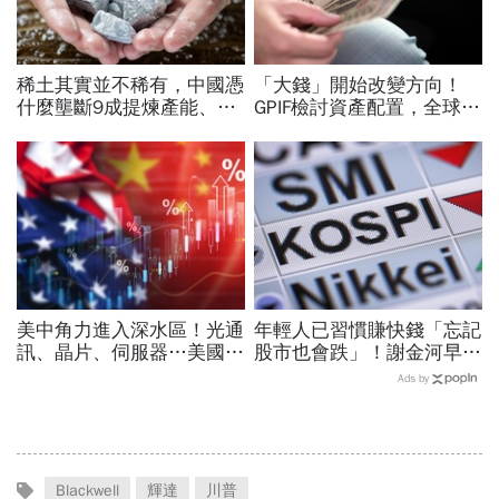
稀土其實並不稀有，中國憑
「大錢」開始改變方向！
什麼壟斷9成提煉產能、掐
GPIF檢討資產配置，全球資
住川普脖子？洪財隆解析：
金流向恐迎重大變局
美中角力下，台灣最該擔心
的事
美中角力進入深水區！光通
年輕人已習慣賺快錢「忘記
訊、晶片、伺服器…美國制
股市也會跌」！謝金河早一
裁加碼，謝金河示警台灣
步示警南韓個股槓桿ETF會
Ads by
「這類人」處境危險又困難
出事：根本把投資人丟火坑
Blackwell
輝達
川普