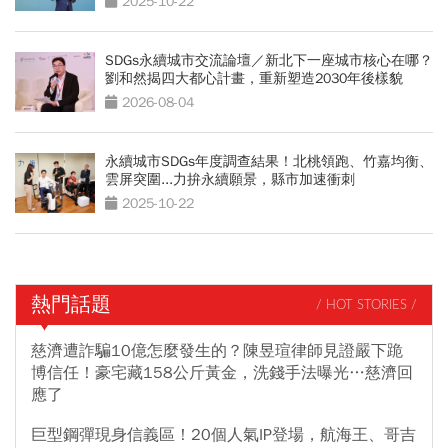
2025-10-22
SDGs永續城市交流論壇／新北下一座城市核心在哪？
劉和然揭四大都心計畫，重新塑造2030年後樣貌
2026-08-04
永續城市SDGs年度調查結果！北桃領跑、竹嘉均衡、
雲屏突圍...力拚永續願景，縣市加速衝刺
2025-10-22
熱門話題
/ HOT STORIES /
慈濟遭詐騙10億怎麼發生的？陳昱瑄律師見證嚴下跪
博信任！豪宅藏158公斤黃金，洗錢手法曝光…慈濟回
應了
巨型鋼彈現身信義區！20個人氣IP登場，航海王、哥吉