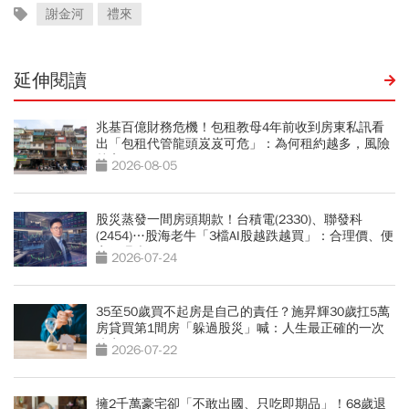
謝金河
禮來
延伸閱讀
兆基百億財務危機！包租教母4年前收到房東私訊看
出「包租代管龍頭岌岌可危」：為何租約越多，風險
越高？
2026-08-05
股災蒸發一間房頭期款！台積電(2330)、聯發科
(2454)…股海老牛「3檔AI股越跌越買」：合理價、便
宜價曝光
2026-07-24
35至50歲買不起房是自己的責任？施昇輝30歲扛5萬
房貸買第1間房「躲過股災」喊：人生最正確的一次
決定
2026-07-22
擁2千萬豪宅卻「不敢出國、只吃即期品」！68歲退