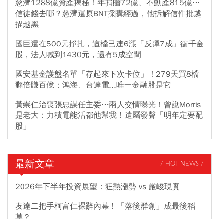
慈濟1288億資產揭秘！年捐贈72億、不動產815億…
信徒錢去哪？慈濟還原BNT採購經過，他拆解信件批越
描越黑
國巨還在500元掙扎，這檔已連6漲「反彈7成」衝千金
股，法人喊到1430元，還有5成空間
國安基金護盤名單「存起來下次卡位」！279天買8檔
翻倍賺百億：鴻海、台達電...唯一金融股是它
黃崇仁治喪張忠謀任主委…兩人交情曝光！曾說Morris
是老大：力積電能活都他幫我！遺屬發聲「明年定要配
股」
最新文章
/ HOT NEWS /
2026年下半年投資展望：狂熱漲勢 vs 嚴峻現實
友達二把手柯富仁裸辭內幕！「落後群創」成最後稻
草？