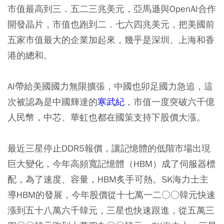
市值最高到三．五二三兆美元，亞馬遜與OpenAI合作
開發晶片，市值也跑到二．七六四兆美元，把美國前
五家市值最大的企業加起來，幾乎是深圳、上海和香
港的總和。
AI帶給美國國力無限擴張，中國也卯足國力急追，這
次被認為是中國輝達的
寒武紀
，市值一度突破六千億
人民幣，中芯、華虹也都在國策支持下股價大漲。
最近三星停止DDR5報價，讓記憶體的低階市場出現
巨大變化，今年高頻寬記憶體（HBM）成了伺服器標
配，為了速度、容量，HBM炙手可熱。SK海力士主
導HBM的發展，今年股價從十七萬一二○○韓元快速
漲到五十八萬六千韓元，三星也快速跟進，從五萬三