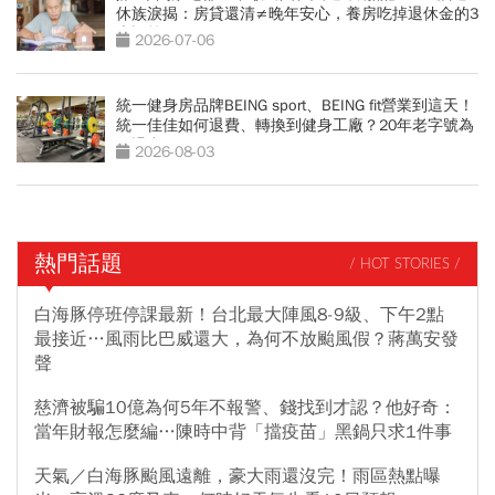
休族淚揭：房貸還清≠晚年安心，養房吃掉退休金的3
大誤算
2026-07-06
統一健身房品牌BEING sport、BEING fit營業到這天！
統一佳佳如何退費、轉換到健身工廠？20年老字號為
何退出
2026-08-03
熱門話題
/ HOT STORIES /
白海豚停班停課最新！台北最大陣風8-9級、下午2點
最接近…風雨比巴威還大，為何不放颱風假？蔣萬安發
聲
慈濟被騙10億為何5年不報警、錢找到才認？他好奇：
當年財報怎麼編…陳時中背「擋疫苗」黑鍋只求1件事
天氣／白海豚颱風遠離，豪大雨還沒完！雨區熱點曝