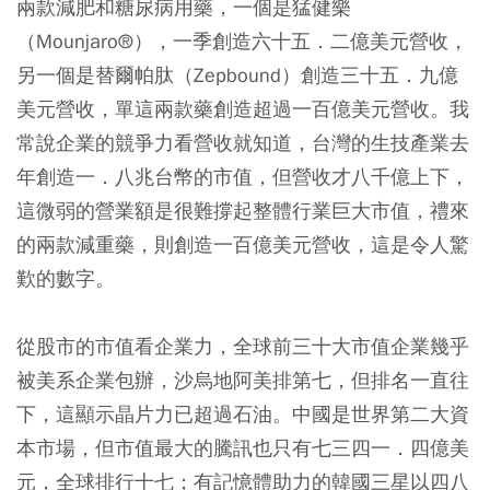
兩款減肥和糖尿病用藥，一個是猛健樂
（Mounjaro®），一季創造六十五．二億美元營收，
另一個是替爾帕肽（Zepbound）創造三十五．九億
美元營收，單這兩款藥創造超過一百億美元營收。我
常說企業的競爭力看營收就知道，台灣的生技產業去
年創造一．八兆台幣的市值，但營收才八千億上下，
這微弱的營業額是很難撐起整體行業巨大市值，禮來
的兩款減重藥，則創造一百億美元營收，這是令人驚
歎的數字。
從股市的市值看企業力，全球前三十大市值企業幾乎
被美系企業包辦，沙烏地阿美排第七，但排名一直往
下，這顯示晶片力已超過石油。中國是世界第二大資
本市場，但市值最大的騰訊也只有七三四一．四億美
元，全球排行十七；有記憶體助力的韓國三星以四八