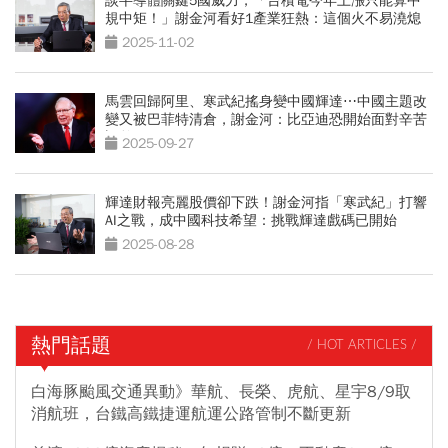
談半導體關鍵5國威力，「台積電今年上漲只能算中
規中矩！」謝金河看好1產業狂熱：這個火不易澆熄
2025-11-02
馬雲回歸阿里、寒武紀搖身變中國輝達⋯中國主題改
變又被巴菲特清倉，謝金河：比亞迪恐開始面對辛苦
調整
2025-09-27
輝達財報亮麗股價卻下跌！謝金河指「寒武紀」打響
AI之戰，成中國科技希望：挑戰輝達戲碼已開始
2025-08-28
熱門話題
/ HOT ARTICLES /
白海豚颱風交通異動》華航、長榮、虎航、星宇8/9取
消航班，台鐵高鐵捷運航運公路管制不斷更新