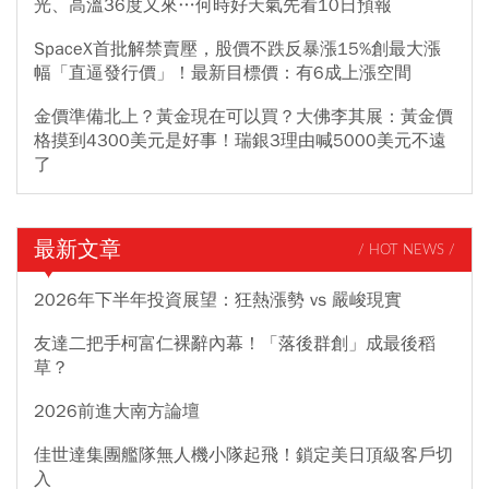
光、高溫36度又來…何時好天氣先看10日預報
SpaceX首批解禁賣壓，股價不跌反暴漲15%創最大漲
幅「直逼發行價」！最新目標價：有6成上漲空間
金價準備北上？黃金現在可以買？大佛李其展：黃金價
格摸到4300美元是好事！瑞銀3理由喊5000美元不遠
了
最新文章
/ HOT NEWS /
2026年下半年投資展望：狂熱漲勢 vs 嚴峻現實
友達二把手柯富仁裸辭內幕！「落後群創」成最後稻
草？
2026前進大南方論壇
佳世達集團艦隊無人機小隊起飛！鎖定美日頂級客戶切
入