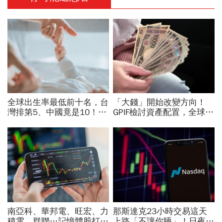
全球出生率最低前十名，台
「大錢」開始改變方向！
灣排第5、中國竟是10！亞
GPIF檢討資產配置，全球資
洲4國入榜「無聲危機」，
金流向恐迎重大變局
經濟壓力成天然避孕藥？
南亞科、華邦電、旺宏、力
那斯達克23小時交易這天
積電、群聯…記憶體股打下
上路「不讓你睡」！日夜盤