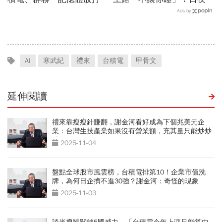
來能買？這2檔本益比外資
時間、新舊制差異…圈內人
Ads by
喊還很低：今年仍會漲很大
喊：下單前注意一風險
AI
寒武紀
禮來
台積電
甲骨文
延伸閱讀
禮來靠瘦瘦針賺翻，謝金河看好成為下個兆美元企
業：台灣生技產業如果沒有營業額，充其量只能炒炒
股價
2025-11-04
盤點全球股市風雲榜，台積電排第10！企業市值洗
牌，為何日企擠不進30強？謝金河：奇怪的現象
2025-11-03