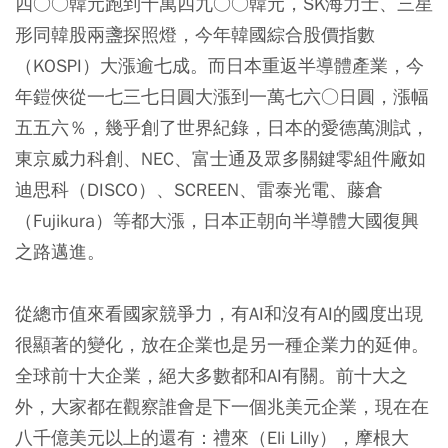
四○○韓元跑到十萬四九○○韓元，SK海力士、三星
形同韓股兩盞探照燈，今年韓國綜合股價指數
（KOSPI）大漲逾七成。而日本重返半導體產業，今
年鎧俠從一七三七日圓大漲到一萬七六○日圓，漲幅
五五六％，幾乎創了世界紀錄，日本的愛德萬測試，
東京威力科創、NEC、富士通及眾多關鍵零組件廠如
迪思科（DISCO）、SCREEN、雷泰光電、藤倉
（Fujikura）等都大漲，日本正朝向半導體大國復興
之路邁進。
從總市值來看國家競爭力，有AI和沒有AI的國度出現
很顯著的變化，放在企業也是另一種企業力的延伸。
全球前十大企業，絕大多數都和AI有關。前十大之
外，大家都在觀察誰會是下一個兆美元企業，現在在
八千億美元以上的還有：禮來（Eli Lilly），摩根大