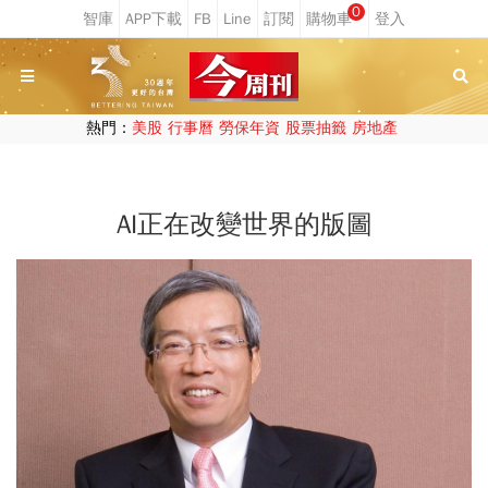
0
熱門：
美股
行事曆
勞保年資
股票抽籤
房地產
AI正在改變世界的版圖