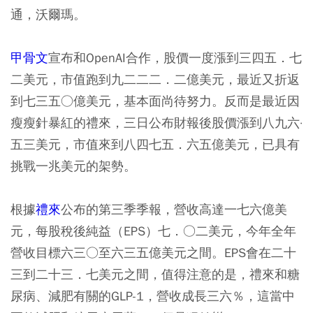
通，沃爾瑪。
甲骨文
宣布和OpenAI合作，股價一度漲到三四五．七
二美元，市值跑到九二二二．二億美元，最近又折返
到七三五○億美元，基本面尚待努力。反而是最近因
瘦瘦針暴紅的禮來，三日公布財報後股價漲到八九六·
五三美元，市值來到八四七五．六五億美元，已具有
挑戰一兆美元的架勢。
根據
禮來
公布的第三季季報，營收高達一七六億美
元，每股稅後純益（EPS）七．○二美元，今年全年
營收目標六三○至六三五億美元之間。EPS會在二十
三到二十三．七美元之間，值得注意的是，禮來和糖
尿病、減肥有關的GLP-1，營收成長三六％，這當中