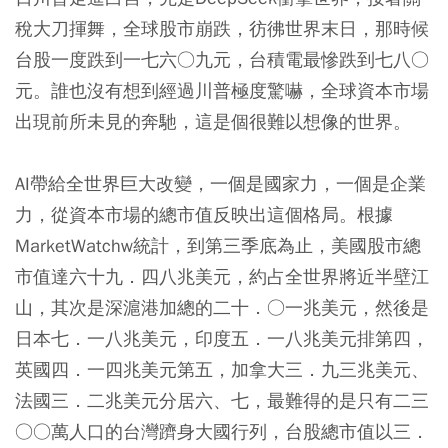
稅大刀揮舞，全球股市崩跌，彷彿世界末日，那時候
台股一度跌到一七六○九元，台積電最慘跌到七八○
元。誰也沒有想到經過川普極度驚嚇，全球資本市場
出現前所未見的奔馳，這是個很難以想像的世界。
AI帶給全世界巨大改變，一個是國家力，一個是企業
力，從資本市場的總市值反映出這個格局。根據
MarketWatchw統計，到第三季底為止，美國股市總
市值達六十九．四八兆美元，約占全世界將近半壁江
山，其次是深滬港加總的二十．○一兆美元，然後是
日本七．一八兆美元，印度五．一八兆美元排第四，
英國四．一四兆美元第五，加拿大三．九三兆美元、
法國三．二兆美元分居六、七，最難得的是只有二三
○○萬人口的台灣躋身大國行列，台股總市值以三．