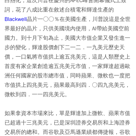
白熱化，這次川普在慶州的APEC峰會開幕儀式上致
詞，花了八成比重在敘述台積電和輝達生產的
Blackwell
晶片一○○％在美國生產，川普說這是全世
界最好的晶片，只供美國境內使用，AI帶給美國空前
國力。到十月下旬為止，美國大市值企業又發生進一
步的變化，輝達股價創下二一二．一九美元歷史天
價，一口氣將市值拱上逾五兆美元，這是人類歷史上
首度有家企業創造逾五兆美元市值，一家輝達超過歐
洲任何國家的股市總市值，同時蘋果、微軟也一度把
市值拱上四兆美元，蘋果最高到四．○四九兆美元，
微軟到四．一一四兆美元。
如果拿資本市場來比，單是輝達加上微軟、蘋果市值
已超過十三兆美元，已是深圳證券交易所和上海證券
交易所的總和。而谷歌及亞馬遜業績都傳捷報，谷歌