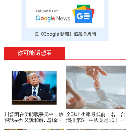
你可能還想看
川普困在伊朗戰爭局中，放
全球出生率最低前十名，台
狠話要炸又說和解...謝金河
灣排第5、中國竟是10！亞
揭伊朗權力結構：制度決定
洲4國入榜「無聲危機」，