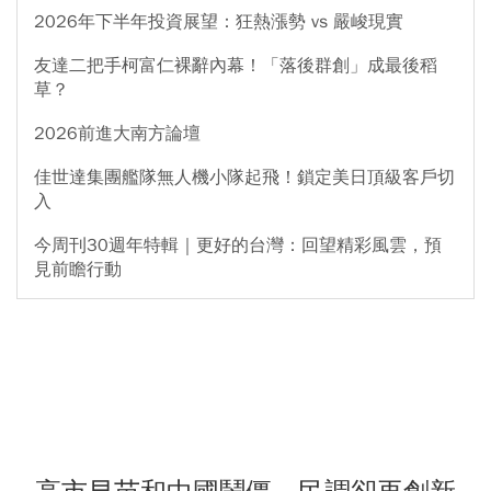
2026年下半年投資展望：狂熱漲勢 vs 嚴峻現實
友達二把手柯富仁裸辭內幕！「落後群創」成最後稻
草？
2026前進大南方論壇
佳世達集團艦隊無人機小隊起飛！鎖定美日頂級客戶切
入
今周刊30週年特輯｜更好的台灣：回望精彩風雲，預
見前瞻行動