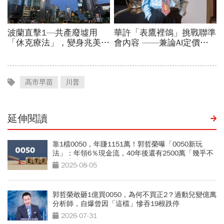
高市早苗
川普
延伸閱讀
靠1檔0050，年賺1151萬！郭哲榮曝「0050新玩
法」：年領6％現金流，40年後還有2500萬「幾乎不
可能賣光」
2025-08-05
郭哲榮敢砸1億買0050，為何不買正2？過動兒變億萬
分析師，自爆曾因「這檔」慘吞19根跌停
2026-07-31