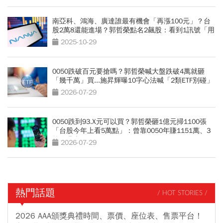
南亞科、鴻海、廣達誰最有機會「再漲100元」？台
股2萬8還能進場？郭哲榮點名2飆股：看到1訊號「用
力買」
2025-10-29
0050跌破百元要搶嗎？郭哲榮喊大盤跌破4萬就砸
「幾千萬」買...施昇輝曝10字心法喊「2類ETF別碰」
2026-07-29
0050跌到93.X元可以買？郭哲榮砸1億元掃1100張
「台股今年上看5萬點」：曾靠0050年賺1151萬、3
策略曝光
2026-07-29
熱門話題
/ HOT STORIES /
2026 AAA頒獎典禮時間、票價、座位表、售票平台！