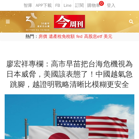
0
熱門：
房價
遺產稅免稅額
fed
高股息etf
美元
廖宏祥專欄：高市早苗把台海危機視為
日本威脅，美國該表態了！中國越氣急
跳腳，越證明戰略清晰比模糊更安全