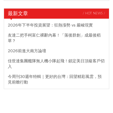
最新文章
/ HOT NEWS /
2026年下半年投資展望：狂熱漲勢 vs 嚴峻現實
友達二把手柯富仁裸辭內幕！「落後群創」成最後稻
草？
2026前進大南方論壇
佳世達集團艦隊無人機小隊起飛！鎖定美日頂級客戶切
入
今周刊30週年特輯｜更好的台灣：回望精彩風雲，預
見前瞻行動