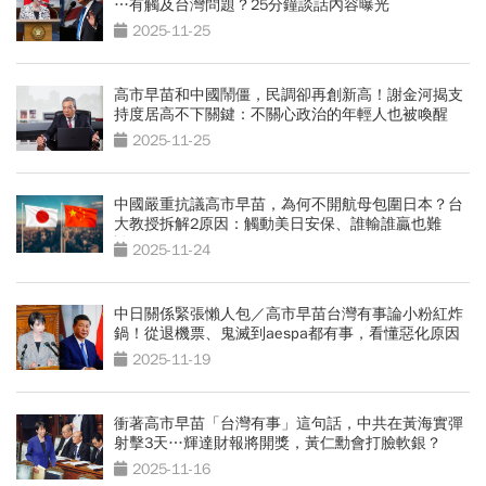
…有觸及台灣問題？25分鐘談話內容曝光
2025-11-25
高市早苗和中國鬧僵，民調卻再創新高！謝金河揭支
持度居高不下關鍵：不關心政治的年輕人也被喚醒
2025-11-25
中國嚴重抗議高市早苗，為何不開航母包圍日本？台
大教授拆解2原因：觸動美日安保、誰輸誰贏也難
說！
2025-11-24
中日關係緊張懶人包／高市早苗台灣有事論小粉紅炸
鍋！從退機票、鬼滅到aespa都有事，看懂惡化原因
2025-11-19
衝著高市早苗「台灣有事」這句話，中共在黃海實彈
射擊3天…輝達財報將開獎，黃仁勳會打臉軟銀？
2025-11-16