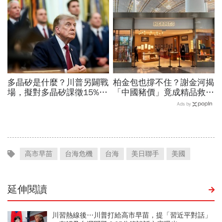
一個國家的未來
經濟壓力成天然避孕藥？
多晶矽是什麼？川普另闢戰
柏金包也撐不住？謝金河揭
場，擬對多晶矽課徵15%關
「中國豬價」竟成精品救命
稅…劍指中國？晶片與太陽
指標…內需不振愛馬仕恐怕
Ads by
能產業都離不開它
要繼續等下去
高市早苗
台海危機
台海
美日聯手
美國
延伸閱讀
川習熱線後…川普打給高市早苗，提「習近平對話」