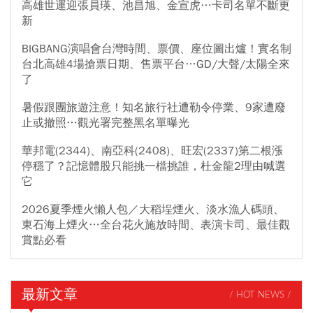
高雄世運迎張員瑛、池昌旭、金宣虎…卡司名單不斷更
新
BIGBANG演唱會台灣時間、票價、座位圖出爐！實名制
台北高雄4場搶票日期、售票平台…GD/大聲/太陽全來
了
暑假跟團旅遊注意！知名旅行社遭勒令停業、9家遭廢
止或撤照…觀光署完整黑名單曝光
華邦電(2344)、南亞科(2408)、旺宏(2337)第二根漲
停穩了？記憶體股只能挑一檔挑誰，杜金龍2理由喊選
它
2026夏季煙火懶人包／大稻埕煙火、淡水漁人碼頭、
東石海上煙火…全台花火施放時間、表演卡司、最佳觀
賞點必看
最新文章
/ HOT NEWS /