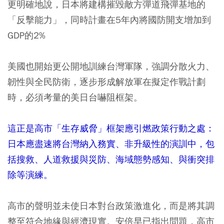
更明確地說，日本將建構摧毀敵方彈道飛彈基地的
「反擊能力」，同時計畫在5年內將國防開支增加到
GDP的2%
美國也開始更公開地訓練台灣軍隊，強調分散火力、
韌性與全民防衛，逐步形成解放軍在擬定作戰計劃
時，必須考量的美日台嚇阻框架。
這正是高市「生存威脅」框架應引燃政策行動之處：
日本應盡速將台灣納入務實、非升級性的演訓中，包
括搜救、人道救援與災防、海域態勢感知、與衝突排
除等演練。
高市的聲明並未使日本對台政策激進化，而是將其調
整至符合地緣與經濟現實。安倍早已指出問題，高市