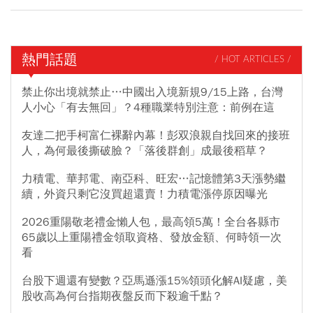
熱門話題
/ HOT ARTICLES /
禁止你出境就禁止…中國出入境新規9/15上路，台灣
人小心「有去無回」？4種職業特別注意：前例在這
友達二把手柯富仁裸辭內幕！彭双浪親自找回來的接班
人，為何最後撕破臉？「落後群創」成最後稻草？
力積電、華邦電、南亞科、旺宏…記憶體第3天漲勢繼
續，外資只剩它沒買超還賣！力積電漲停原因曝光
2026重陽敬老禮金懶人包，最高領5萬！全台各縣市
65歲以上重陽禮金領取資格、發放金額、何時領一次
看
台股下週還有變數？亞馬遜漲15%領頭化解AI疑慮，美
股收高為何台指期夜盤反而下殺逾千點？