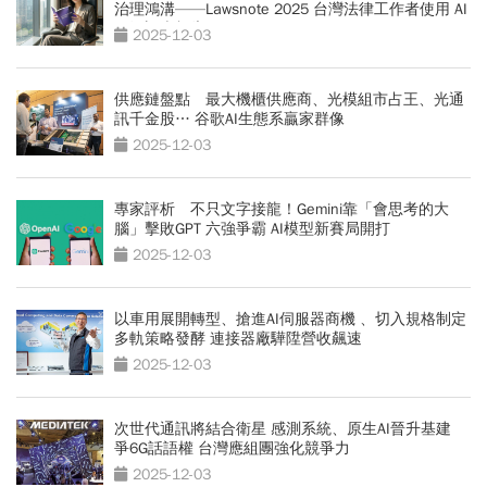
治理鴻溝——Lawsnote 2025 台灣法律工作者使用 AI
現況調查報告
2025-12-03
供應鏈盤點 最大機櫃供應商、光模組市占王、光通
訊千金股… 谷歌AI生態系贏家群像
2025-12-03
專家評析 不只文字接龍！Gemini靠「會思考的大
腦」擊敗GPT 六強爭霸 AI模型新賽局開打
2025-12-03
以車用展開轉型、搶進AI伺服器商機 、切入規格制定
多軌策略發酵 連接器廠驊陞營收飆速
2025-12-03
次世代通訊將結合衛星 感測系統、原生AI晉升基建
爭6G話語權 台灣應組團強化競爭力
2025-12-03