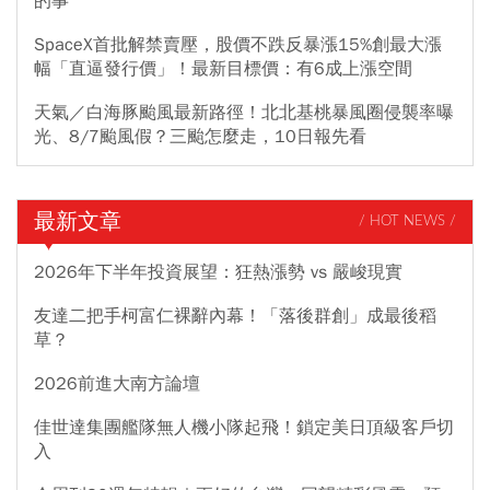
的事
SpaceX首批解禁賣壓，股價不跌反暴漲15%創最大漲
幅「直逼發行價」！最新目標價：有6成上漲空間
天氣／白海豚颱風最新路徑！北北基桃暴風圈侵襲率曝
光、8/7颱風假？三颱怎麼走，10日報先看
最新文章
/ HOT NEWS /
2026年下半年投資展望：狂熱漲勢 vs 嚴峻現實
友達二把手柯富仁裸辭內幕！「落後群創」成最後稻
草？
2026前進大南方論壇
佳世達集團艦隊無人機小隊起飛！鎖定美日頂級客戶切
入