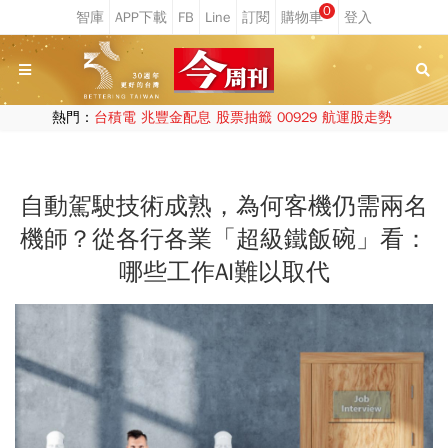
0
熱門：
台積電
兆豐金配息
股票抽籤
00929
航運股走勢
自動駕駛技術成熟，為何客機仍需兩名
機師？從各行各業「超級鐵飯碗」看：
哪些工作AI難以取代