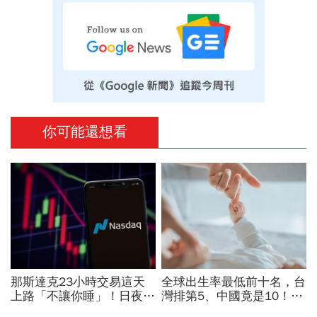
你可能還想看
那斯達克23小時交易這天
全球出生率最低前十名，台
上路「不讓你睡」！日夜盤
灣排第5、中國竟是10！亞
時間、新舊制差異…圈內人
洲4國入榜「無聲危機」，