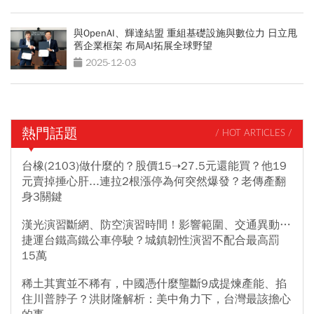
與OpenAI、輝達結盟 重組基礎設施與數位力 日立甩
舊企業框架 布局AI拓展全球野望
2025-12-03
熱門話題
/ HOT ARTICLES /
台橡(2103)做什麼的？股價15➝27.5元還能買？他19
元賣掉捶心肝...連拉2根漲停為何突然爆發？老傳產翻
身3關鍵
漢光演習斷網、防空演習時間！影響範圍、交通異動…
捷運台鐵高鐵公車停駛？城鎮韌性演習不配合最高罰
15萬
稀土其實並不稀有，中國憑什麼壟斷9成提煉產能、掐
住川普脖子？洪財隆解析：美中角力下，台灣最該擔心