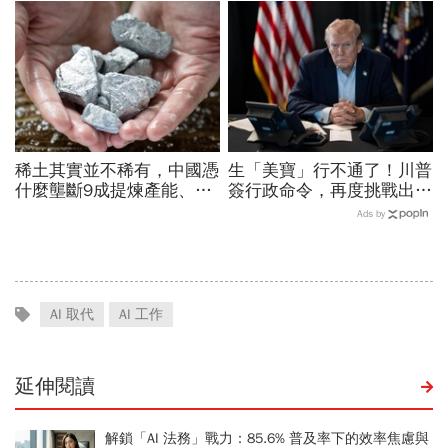
喊：下單前注意一風險
經濟壓力成天然避孕藥？
稀土其實並不稀有，中國憑
生「美寶」行不通了！川普
什麼壟斷9成提煉產能、掐
簽行政命令，再度挑戰出生
住川普脖子？洪財隆解析：
公民權、打擊生育旅遊：不
Ads by
美中角力下，台灣最該擔心
允許花錢買進美國的資格
的事
AI 取代
AI 工作
延伸閱讀
解鎖「AI 法務」戰力：85.6% 普及率下的效率焦慮與