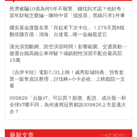
慈濟被騙10億為何5年不報警、錢找到才認？他好奇：
當年財報怎麼編…陳時中背「擋疫苗」黑鍋只求1件事
國安基金護盤名單「存起來下次卡位」！279天買8檔
翻倍賺百億：鴻海、台達電...唯一金融股是它
漢光演習斷網、防空演習時間！影響範圍、交通異動…
捷運台鐵高鐵公車停駛？城鎮韌性演習不配合最高罰
15萬
《吉伊卡哇》電影7/31上映！威秀影城特典、預售套
票…販售資訊整理，討伐棒+小卡必收、上映戲院一文
看
009826「台版VT」可以買？股價、配息、成分股…和
全球VT哪不同，為何連周冠男都說009826上市是邁大
步？
最新文章
/ HOT NEWS /