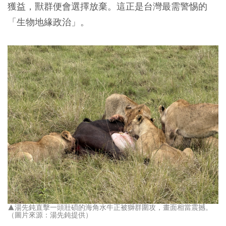
獲益，獸群便會選擇放棄。這正是台灣最需警惕的
「生物地緣政治」。
▲湯先鈍直擊一頭壯碩的海角水牛正被獅群圍攻，畫面相當震撼。
（圖片來源：湯先鈍提供）