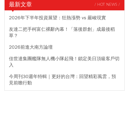
最新文章
/ HOT NEWS /
2026年下半年投資展望：狂熱漲勢 vs 嚴峻現實
友達二把手柯富仁裸辭內幕！「落後群創」成最後稻
草？
2026前進大南方論壇
佳世達集團艦隊無人機小隊起飛！鎖定美日頂級客戶切
入
今周刊30週年特輯｜更好的台灣：回望精彩風雲，預
見前瞻行動