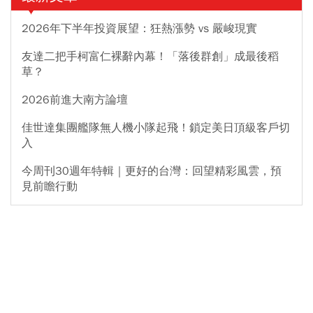
2026年下半年投資展望：狂熱漲勢 vs 嚴峻現實
友達二把手柯富仁裸辭內幕！「落後群創」成最後稻
草？
2026前進大南方論壇
佳世達集團艦隊無人機小隊起飛！鎖定美日頂級客戶切
入
今周刊30週年特輯｜更好的台灣：回望精彩風雲，預
見前瞻行動