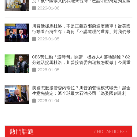
別：被中國禁入的我能來台灣「已證明台灣是獨立國
家」
2026-01-06
川普活抓馬杜洛，不是正義對邪惡這麼簡單！從美國
行動看台灣生存：為何「不講道理的世界」對我們最
危險？
2026-01-05
CES黃仁勳「這時間」開講！機器人AI落地關鍵？82
分鐘活捉馬杜洛，川普接管委內瑞拉怎麼做｜今周重
磅
2026-01-05
美國怎麼接管委內瑞拉？川普的管理模式曝光！黑金
生意先搞定：派全球最大石油公司「為委國創造利
潤」
2026-01-04
熱門話題
/ HOT ARTICLES /