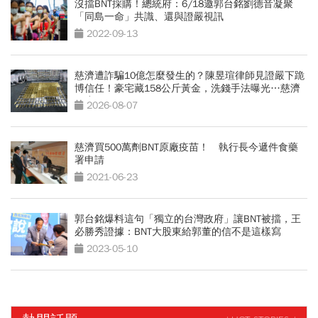
沒擋BNT採購！總統府：6/18邀郭台銘劉德音凝聚
「同島一命」共識、還與證嚴視訊
2022-09-13
慈濟遭詐騙10億怎麼發生的？陳昱瑄律師見證嚴下跪
博信任！豪宅藏158公斤黃金，洗錢手法曝光…慈濟
回應了
2026-08-07
慈濟買500萬劑BNT原廠疫苗！ 執行長今遞件食藥
署申請
2021-06-23
郭台銘爆料這句「獨立的台灣政府」讓BNT被擋，王
必勝秀證據：BNT大股東給郭董的信不是這樣寫
2023-05-10