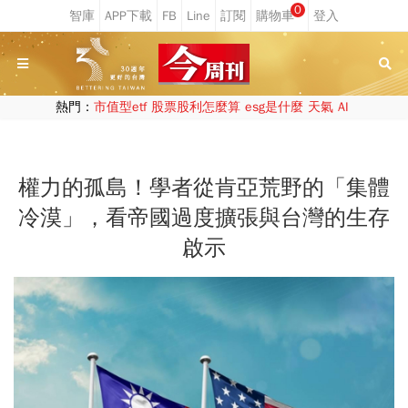
0
熱門：
市值型etf
股票股利怎麼算
esg是什麼
天氣
AI
權力的孤島！學者從肯亞荒野的「集體
冷漠」，看帝國過度擴張與台灣的生存
啟示