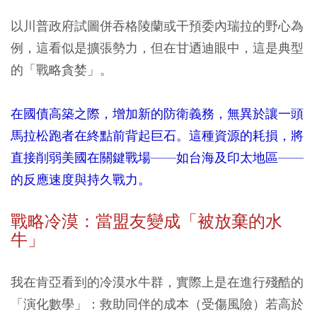
以川普政府試圖併吞格陵蘭或干預委內瑞拉的野心為
例，這看似是擴張勢力，但在甘迺迪眼中，這是典型
的「戰略貪婪」。
在國債高築之際，增加新的防衛義務，無異於讓一頭
馬拉松跑者在終點前背起巨石。這種資源的耗損，將
直接削弱美國在關鍵戰場——如台海及印太地區——
的反應速度與持久戰力。
戰略冷漠：當盟友變成「被放棄的水
牛」
我在肯亞看到的冷漠水牛群，實際上是在進行殘酷的
「演化數學」：救助同伴的成本（受傷風險）若高於