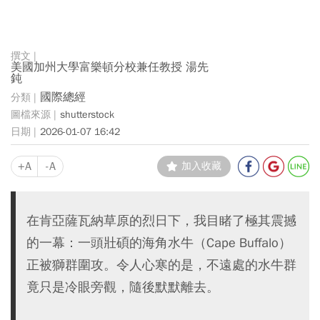
美國加州大學富樂頓分校兼任教授 湯先
鈍
國際總經
shutterstock
2026-01-07 16:42
+A
-A
加入收藏
在肯亞薩瓦納草原的烈日下，我目睹了極其震撼
的一幕：一頭壯碩的海角水牛（Cape Buffalo）
正被獅群圍攻。令人心寒的是，不遠處的水牛群
竟只是冷眼旁觀，隨後默默離去。