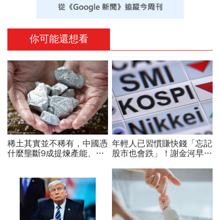
你可能還想看
稀土其實並不稀有，中國憑
年輕人已習慣賺快錢「忘記
什麼壟斷9成提煉產能、掐
股市也會跌」！謝金河早一
住川普脖子？洪財隆解析：
步示警南韓個股槓桿ETF會
美中角力下，台灣最該擔心
出事：根本把投資人丟火坑
的事