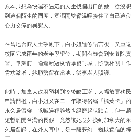
原本只想為快喘不過氣的人生找個出口的她，從沒想
到這個陌生的國度，竟張開雙臂溫暖接住了自己這位
心力交瘁的異鄉人。
在當地台裔人士鼓勵下，白小姐進修語言後，又重返
校園完成兩年的老年學學位，期間有機會到安養院實
習。畢業前，適逢新冠疫情爆發封城，照護相關工作
需求激增，她順勢留在當地，從事老人照護。
此時，加拿大政府預料到疫後缺工潮，大幅放寬移民
申請門檻，白小姐又在二三年取得俗稱「楓葉卡」的
永久居留權，求職過程雖然也經歷起伏跌宕，但一趟
短暫離開台灣的長假，竟然讓她意外換到加拿大的永
久居留證，在外人耳中，是一段夢幻、難以置信的經