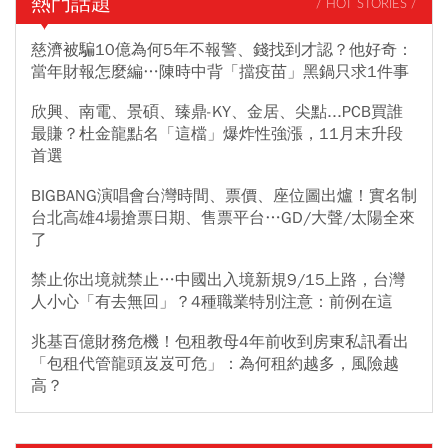
熱門話題
/ HOT STORIES /
慈濟被騙10億為何5年不報警、錢找到才認？他好奇：
當年財報怎麼編…陳時中背「擋疫苗」黑鍋只求1件事
欣興、南電、景碩、臻鼎-KY、金居、尖點...PCB買誰
最賺？杜金龍點名「這檔」爆炸性強漲，11月末升段
首選
BIGBANG演唱會台灣時間、票價、座位圖出爐！實名制
台北高雄4場搶票日期、售票平台…GD/大聲/太陽全來
了
禁止你出境就禁止…中國出入境新規9/15上路，台灣
人小心「有去無回」？4種職業特別注意：前例在這
兆基百億財務危機！包租教母4年前收到房東私訊看出
「包租代管龍頭岌岌可危」：為何租約越多，風險越
高？