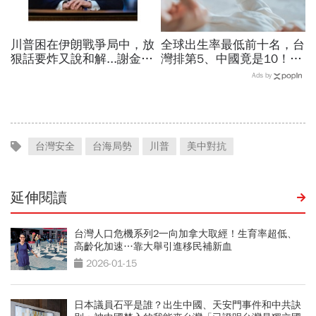
川普困在伊朗戰爭局中，放
全球出生率最低前十名，台
狠話要炸又說和解...謝金河
灣排第5、中國竟是10！亞
揭伊朗權力結構：制度決定
洲4國入榜「無聲危機」，
Ads by
一個國家的未來
經濟壓力成天然避孕藥？
台灣安全
台海局勢
川普
美中對抗
延伸閱讀
台灣人口危機系列2一向加拿大取經！生育率超低、
高齡化加速…靠大舉引進移民補新血
2026-01-15
日本議員石平是誰？出生中國、天安門事件和中共訣