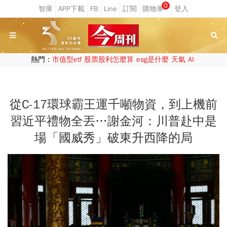
0
熱門：
市值型etf
股票股利怎麼算
esg是什麼
天氣
AI
從C-17環球霸王運千噸物資，到上機前
習近平禮物全丟…謝金河：川普赴中是
場「國威秀」破東升西降的局