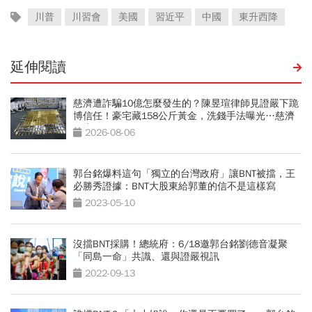
川普
川習會
美國
習近平
中國
東升西降
延伸閱讀
慈濟遭詐騙10億怎麼發生的？陳昱瑄律師見證嚴下跪
博信任！豪宅藏158公斤黃金，洗錢手法曝光…慈濟
回應了
2026-08-06
郭台銘爆料這句「獨立的台灣政府」讓BNT被擋，王
必勝秀證據：BNT大股東給郭董的信不是這樣寫
2023-05-10
沒擋BNT採購！總統府：6/18邀郭台銘劉德音凝聚
「同島一命」共識、還與證嚴視訊
2022-09-13