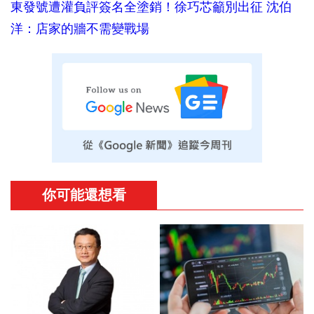
東發號遭灌負評簽名全塗銷！徐巧芯籲別出征 沈伯
洋：店家的牆不需變戰場