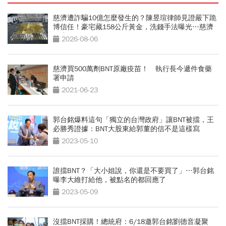
慈濟遭詐騙10億怎麼發生的？陳昱瑄律師見證嚴下跪
博信任！豪宅藏158公斤黃金，洗錢手法曝光…慈濟
回應了
2026-08-06
慈濟買500萬劑BNT原廠疫苗！ 執行長今遞件食藥
署申請
2021-06-23
郭台銘爆料這句「獨立的台灣政府」讓BNT被擋，王
必勝秀證據：BNT大股東給郭董的信不是這樣寫
2023-05-10
誰擋BNT？「大小姐說，你還是不要買了」…郭台銘
曝李大維打給他，被點名的都回應了
2023-05-09
沒擋BNT採購！總統府：6/18邀郭台銘劉德音凝聚