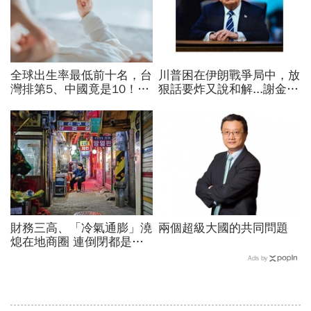
全球出生率最低前十名，台
川普困在伊朗戰爭局中，放
灣排第5、中國竟是10！亞
狠話要炸又說和解...謝金河
洲4國入榜「無聲危機」，
揭伊朗權力結構：制度決定
經濟壓力成天然避孕藥？
一個國家的未來
財務三高、「冷氣通膨」澆
兩個超級大國的共同問題
熄在地商圈 連倒閉都是奢
求…韓國小老闆的生存悲歌
Ads by