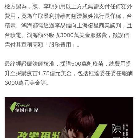
檢方認為，陳、李明知用以上方式無需支付任何額外
費用，竟為牟取暴利持續向慈濟顏姓執行長佯稱，台
積電、鴻海都需透過李易儒向上海復星商業談判，且
台積電、鴻海額外吸收3000萬美金服務費，顏誤信
需付其宣稱高額「服務費用」。
最終經證嚴法師核准，採購500萬劑疫苗，總費用提
升至採購疫苗1.75億元美金，包括鈺達委任委任報酬
3000萬元美金等。