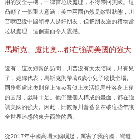
用的安全手機，一律當垃圾處理，不得帶回美國。這
凸顯了一個重大意涵：美中兩國仍然是敵對狀態，川
普嘴巴說中國領導人是好朋友，但把朋友送的禮物當
垃圾處理，這個畫面令人震撼。
馬斯克、盧比奧...都在強調美國的強大
還有，這次短暫的訪問，川普沒有太太陪同，只有兒
子﹐媳婦代表，馬斯克則帶著6歲小兒子縱橫全場。
國務卿盧比奧則穿上Nike看似上次活捉馬杜洛身上穿
的囚服，戱味十足。他們幾個人構成的畫面，都在強
調美國的強大。因此，比較像川普蓄意在破這些年讓
全世界迷惑的東升西降的局。
從2017年中國高唱大國崛起，厲害了我的國，彎道