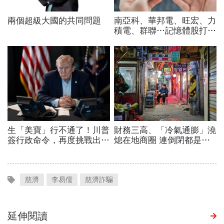
慈濟
李易儒
慈濟詐騙
延伸閱讀