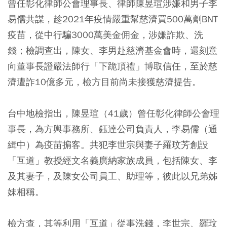
曾任彰化律師公會理事長、律師陳昱瑄涉嫌和男子李
易儒共謀，趁2021年疫情嚴重幫慈濟買500萬劑BNT
疫苗，從中行騙3000萬美金佣金，涉嫌詐欺、洗
錢；檢調查出，陳女、李男赴慈濟基金會時，還刻意
向董事長證嚴法師行「下跪頂禮」博取信任，至於慈
濟遭詐10億多元，檢方目前尚未接獲慈濟提告。
台中地檢指出，陳昱瑄（41歲）曾任彰化律師公會理
事長，為方輿事務所、鈺達公司負責人，李易儒（通
緝中）為疫苗掮客。共犯李世宗與妻子羅玟芳創設
「互道」教授經文名義廣納家族成員，包括陳女、李
及其妻子，及陳女公司員工、助理等，彼此以兄弟姊
妹相稱。
檢方查，其等利用「互道」從事洗錢，李世宗、羅玟