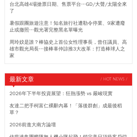
台北高雄4場搶票日期、售票平台…GD/大聲/太陽全來
了
暑假跟團旅遊注意！知名旅行社遭勒令停業、9家遭廢
止或撤照…觀光署完整黑名單曝光
周玲妏是誰？棒協史上首位女性理事長，曾任議員、高
雄市觀光局長…接棒辜仲諒推3大改革：打造棒球人之
家
最新文章
/ HOT NEWS /
2026年下半年投資展望：狂熱漲勢 vs 嚴峻現實
友達二把手柯富仁裸辭內幕！「落後群創」成最後稻
草？
2026前進大南方論壇
佳世達集團艦隊無人機小隊起飛！鎖定美日頂級客戶切