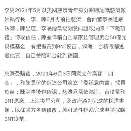
李男2021年5月以美國慈濟青年身分輾轉認識慈濟顏
姓執行長，李、陳6月再前往慈濟，會面董事長證嚴
法師，陳昱瑄、李易儒當場刻意向證嚴法師「下跪頂
禮」博取信任，陳並佯稱自己幫家族管理美金50億元
規模基金，有把握買到BNT疫苗，鴻海、台積電都透
過他買，自己曾陪郭台銘到德國。
慈濟受騙後，2021年6月3日同意支付高額「佣
金」，和陳昱瑄的鈺達公司簽立「委託意向書」採買
疫苗；陳等事後也確認，慈濟只需依鴻海、台積電和
BNT原廠、上海復星公司，及政府談判完成的採購書
類，以採購方名稱修改，就可遞件輕易完成申請採購
BNT疫苗。