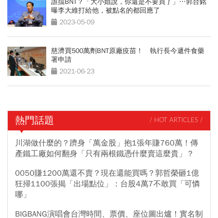
誰擋BNT？「大小姐說，你還是不要買了」…郭台銘
曝李大維打給他，被點名的都回應了
2023-05-09
慈濟買500萬劑BNT原廠疫苗！ 執行長今遞件食藥
署申請
2021-06-23
熱門話題
/ HOT ARTICLES /
川湖做什麼的？躋身「萬金股」抱1張年賺760萬！傳
產鐵工廠如何翻身「只有兩根鐵憑什麼賣這麼貴」？
0050賺1200萬還不賣？現在還能買嗎？郭哲榮砸1億
狂掃1100張揭「出場點位」：台股4萬7不敢買「可憐
哪」
BIGBANG演唱會台灣時間、票價、座位圖出爐！實名制