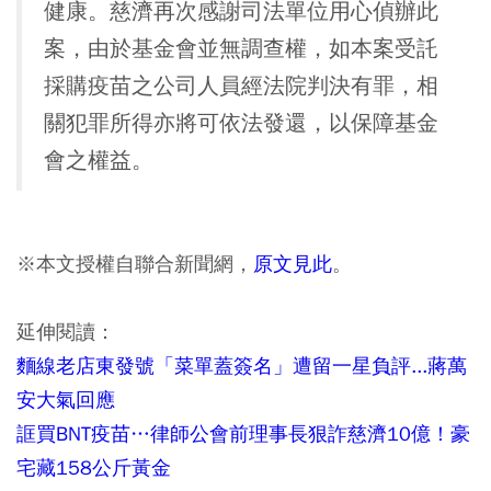
健康。慈濟再次感謝司法單位用心偵辦此
案，由於基金會並無調查權，如本案受託
採購疫苗之公司人員經法院判決有罪，相
關犯罪所得亦將可依法發還，以保障基金
會之權益。
※本文授權自聯合新聞網，
原文見此
。
延伸閱讀：
麵線老店東發號「菜單蓋簽名」遭留一星負評...蔣萬
安大氣回應
誆買BNT疫苗…律師公會前理事長狠詐慈濟10億！豪
宅藏158公斤黃金