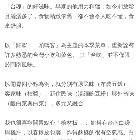
「台魂」的好滋味。早期的他用力稍猛，如今則放鬆
且瀟灑多了，食物精緻依舊，卻不會令人吃不懂，食
來舒服。
以「歸寧──頭轉客」為主題的本季菜單，重新詮釋
許多熟悉的台灣小吃和菜色。 其「台味」並不僅限
於閩南風味。
以開胃四小點為例，就分別有原民味（布農五穀）、
客家味（桔醬）、新住民味（滇緬豌豆粉）與外省味
（酸白菜與白菜），多元又融合。
我也很喜歡開胃點心「棺材板」， 餡料有台南白鰻
與雞肝，以春捲皮包裹，炸得酥酥的很有空氣感。白