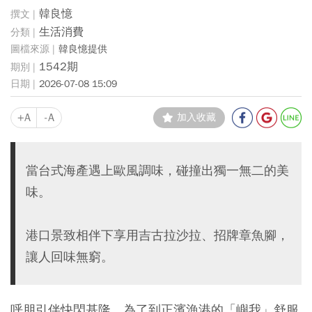
韓良憶
生活消費
韓良憶提供
1542期
2026-07-08 15:09
+A
-A
加入收藏
當台式海產遇上歐風調味，碰撞出獨一無二的美
味。
港口景致相伴下享用吉古拉沙拉、招牌章魚腳，
讓人回味無窮。
呼朋引伴快閃基隆，為了到正濱漁港的「嶼我」舒服