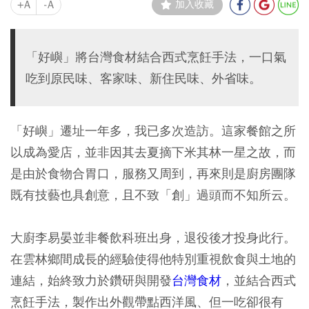
+A
-A
加入收藏
「好嶼」將台灣食材結合西式烹飪手法，一口氣
吃到原民味、客家味、新住民味、外省味。
「好嶼」遷址一年多，我已多次造訪。這家餐館之所
以成為愛店，並非因其去夏摘下米其林一星之故，而
是由於食物合胃口，服務又周到，再來則是廚房團隊
既有技藝也具創意，且不致「創」過頭而不知所云。
大廚李易晏並非餐飲科班出身，退役後才投身此行。
在雲林鄉間成長的經驗使得他特別重視飲食與土地的
連結，始終致力於鑽研與開發
台灣食材
，並結合西式
烹飪手法，製作出外觀帶點西洋風、但一吃卻很有