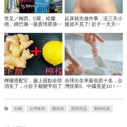
好嶼
台灣食材
鵝骨架
開胃四品
鵝和時蔬