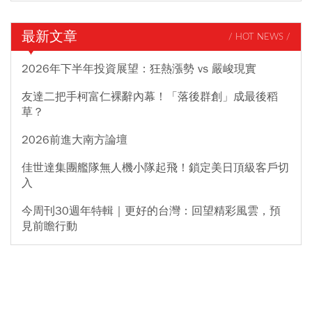
最新文章
/ HOT NEWS /
2026年下半年投資展望：狂熱漲勢 vs 嚴峻現實
友達二把手柯富仁裸辭內幕！「落後群創」成最後稻
草？
2026前進大南方論壇
佳世達集團艦隊無人機小隊起飛！鎖定美日頂級客戶切
入
今周刊30週年特輯｜更好的台灣：回望精彩風雲，預
見前瞻行動