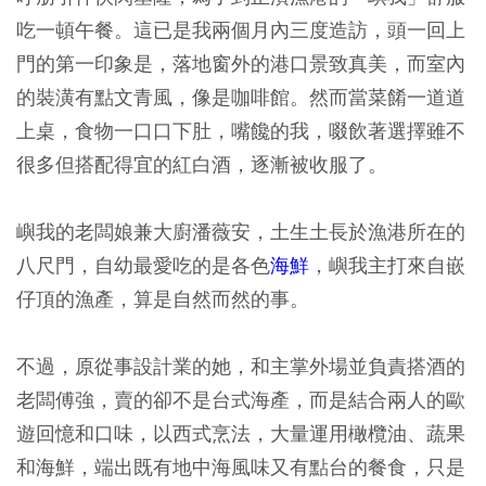
吃一頓午餐。這已是我兩個月內三度造訪，頭一回上
門的第一印象是，落地窗外的港口景致真美，而室內
的裝潢有點文青風，像是咖啡館。然而當菜餚一道道
上桌，食物一口口下肚，嘴饞的我，啜飲著選擇雖不
很多但搭配得宜的紅白酒，逐漸被收服了。
嶼我的老闆娘兼大廚潘薇安，土生土長於漁港所在的
八尺門，自幼最愛吃的是各色
海鮮
，嶼我主打來自嵌
仔頂的漁產，算是自然而然的事。
不過，原從事設計業的她，和主掌外場並負責搭酒的
老闆傅強，賣的卻不是台式海產，而是結合兩人的歐
遊回憶和口味，以西式烹法，大量運用橄欖油、蔬果
和海鮮，端出既有地中海風味又有點台的餐食，只是