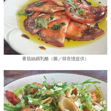
番茄絲綢乳酪（圖／韓良憶提供）