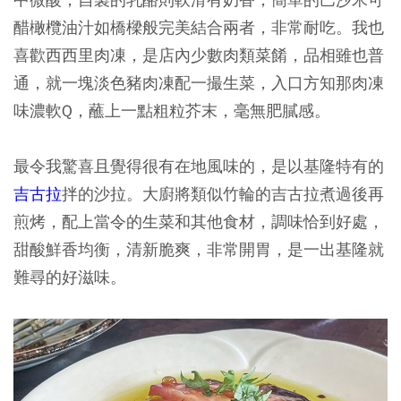
醋橄欖油汁如橋樑般完美結合兩者，非常耐吃。我也
喜歡西西里肉凍，是店內少數肉類菜餚，品相雖也普
通，就一塊淡色豬肉凍配一撮生菜，入口方知那肉凍
味濃軟Q，蘸上一點粗粒芥末，毫無肥膩感。
最令我驚喜且覺得很有在地風味的，是以基隆特有的
吉古拉
拌的沙拉。大廚將類似竹輪的吉古拉煮過後再
煎烤，配上當令的生菜和其他食材，調味恰到好處，
甜酸鮮香均衡，清新脆爽，非常開胃，是一出基隆就
難尋的好滋味。