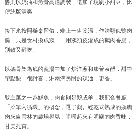
醬則以奶油和魚骨高湯調製，還加了現剝小甜豆，比
傳統版清爽。
接下來按照辦桌習俗，端上一盅羹湯，作法類似鴨肉
羹，只是食材換成鵝──用鵝頸皮灌成的鵝肉香腸，
別致又耐吃。
以鵝骨架為底的羹湯中加了炒洋蔥和康普茶醋，甜中
帶點酸，很討喜；淋兩滴另附的辣油，更香。
雙主菜之一為鮮魚，肉食則是鵝或羊，我配合餐廳
「菜單內循環」的概念，選了鵝。經乾式熟成的鵝胸
肉來自雲林的農場晃晃，咀嚼起來有明顯的肉香味，
甘美扎實。