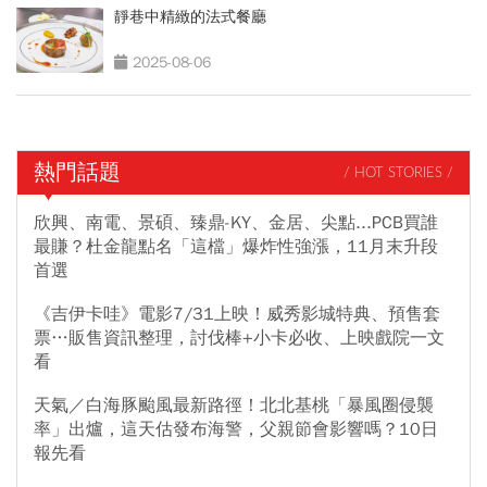
靜巷中精緻的法式餐廳
2025-08-06
熱門話題
/ HOT STORIES /
欣興、南電、景碩、臻鼎-KY、金居、尖點...PCB買誰
最賺？杜金龍點名「這檔」爆炸性強漲，11月末升段
首選
《吉伊卡哇》電影7/31上映！威秀影城特典、預售套
票…販售資訊整理，討伐棒+小卡必收、上映戲院一文
看
天氣／白海豚颱風最新路徑！北北基桃「暴風圈侵襲
率」出爐，這天估發布海警，父親節會影響嗎？10日
報先看