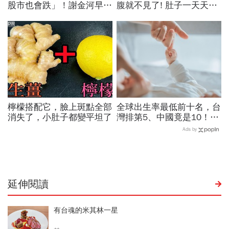
股市也會跌」！謝金河早一
腹就不見了! 肚子一天天變
步示警南韓個股槓桿ETF會
小！
出事：根本把投資人丟火坑
PR
檸檬搭配它，臉上斑點全部
全球出生率最低前十名，台
消失了，小肚子都變平坦了
灣排第5、中國竟是10！亞
洲4國入榜「無聲危機」，
Ads by
經濟壓力成天然避孕藥？
延伸閱讀
有台魂的米其林一星