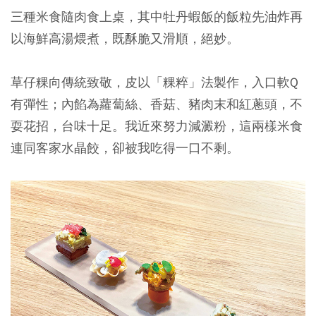
三種米食隨肉食上桌，其中牡丹蝦飯的飯粒先油炸再
以海鮮高湯煨煮，既酥脆又滑順，絕妙。
草仔粿向傳統致敬，皮以「粿粹」法製作，入口軟Q
有彈性；內餡為蘿蔔絲、香菇、豬肉末和紅蔥頭，不
耍花招，台味十足。我近來努力減澱粉，這兩樣米食
連同客家水晶餃，卻被我吃得一口不剩。