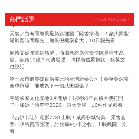
熱門話題
/ HOT ARTICLES /
天氣／白海豚颱風最新路徑圖「陸警準備」！豪大雨紫
爆影響時間曝光，颱風假機率多大，10日報先看
顏博文從聯電到慈濟，商場老將為何會信陳昱瑄李易
儒、豪給10億？慈濟發聲：將捍衛信眾捐款、蔡英文
也說話
第一家市值突破百億美元的台灣新藥公司！藥華藥深耕
全球市場，能成為下一個武田製藥？
空總國家文化基地8月開放！封閉90年古蹟大樓打開
了…加碼「晴空季2026」這天登場，16件作品必看
《吉伊卡哇》電影7/31上映！威秀影城特典、預售套
票…販售資訊整理，討伐棒+小卡必收、上映戲院一文
看