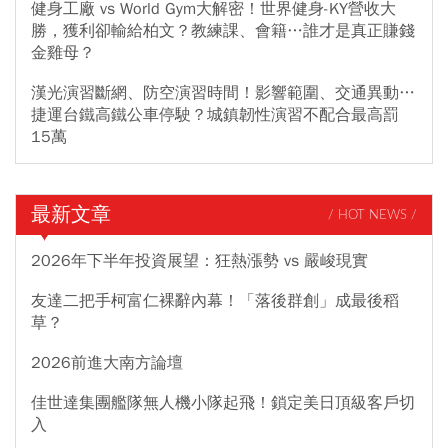
健身工廠 vs World Gym大解密！世界健身-KY營收大
勝，獲利卻輸給柏文？教練課、會籍…誰才是真正賺錢
金雞母？
漢光演習斷網、防空演習時間！影響範圍、交通異動…
捷運台鐵高鐵公車停駛？城鎮韌性演習不配合最高罰
15萬
最新文章
/ HOT NEWS /
2026年下半年投資展望：狂熱漲勢 vs 嚴峻現實
友達二把手柯富仁裸辭內幕！「落後群創」成最後稻
草？
2026前進大南方論壇
佳世達集團艦隊無人機小隊起飛！鎖定美日頂級客戶切
入