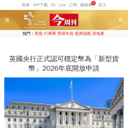
0
熱門：
美股
行事曆
勞保年資
股票抽籤
房地產
英國央行正式認可穩定幣為「新型貨
幣」2026年底開放申請