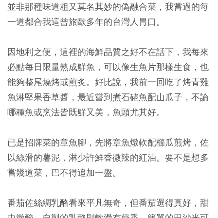
並非那種味道粗又莫名其妙的偽融合菜，我嘗過的每
一道都合我這曾旅歐多年的台灣人胃口。
因地利之便，這裡的海鮮品質之好不在話下，我每來
必點每日限量熟成鮮魚，可以像生魚片那樣生食，也
能夠整尾燒烤或煎炙。好比說，我前一回吃了烤青雞
魚淋堅果香草醬，最近嘗到煮石硓魚配山瓜子，不論
哪種魚或烹法皆既鮮又美，魚頭尤其好。
已是招牌菜的章魚腳，先將章魚燉軟配櫛瓜煎烤，佐
以絲滑的薯泥，淋少許鮮香微辣的紅油。要不是想多
嘗幾道菜，巴不得追加一盤。
番茄佐絲綢乳酪看來平凡無奇，但番茄選得真好，甜
中微酸，自製的乳酪則軟滑有奶香，簡單的巴沙米可