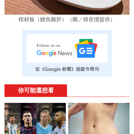
棺材板（鰻魚雞肝）（圖／韓良憶提供）