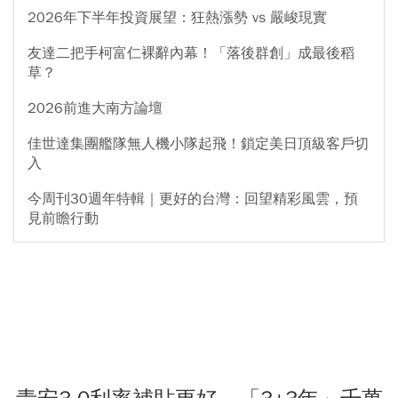
2026年下半年投資展望：狂熱漲勢 vs 嚴峻現實
友達二把手柯富仁裸辭內幕！「落後群創」成最後稻
草？
2026前進大南方論壇
佳世達集團艦隊無人機小隊起飛！鎖定美日頂級客戶切
入
今周刊30週年特輯｜更好的台灣：回望精彩風雲，預
見前瞻行動