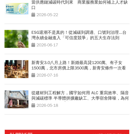
當供應鏈減碳時代到來 商業服務業如何補上人才缺
口
2026-05-22
ESG退潮不是真的！從減碳到調適、口號到治理...台
灣永續金融進入「可信度競爭」的五大生存法則
2026-06-17
新青安3.0八月上路！新婚最高貸1200萬、有子女
1500萬，北市房價上限3500萬，新青安條件一次看
2026-07-16
從建材到工程解方，國宇如何用 ALC 重寫效率、隔音
與減碳標準 半導體拼擴廠缺工、大學宿舍降噪，為何
都開始改用 ALC 系統？
2026-05-18