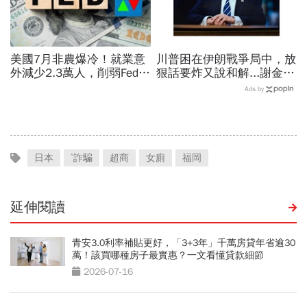
美國7月非農爆冷！就業意
川普困在伊朗戰爭局中，放
外減少2.3萬人，削弱Fed升
狠話要炸又說和解...謝金河
息機率...金價大漲逾7%，
揭伊朗權力結構：制度決定
Ads by
創7個月來最佳單周
一個國家的未來
日本
ˋ詐騙
超商
女廁
福岡
延伸閱讀
青安3.0利率補貼更好，「3+3年」千萬房貸年省逾30
萬！該買哪種房子最實惠？一文看懂貸款細節
2026-07-16