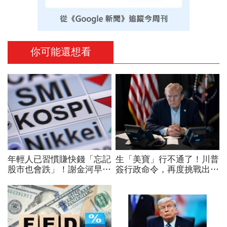
你可能還想看
年輕人已習慣賺快錢「忘記
生「美寶」行不通了！川普
股市也會跌」！謝金河早一
簽行政命令，再度挑戰出生
步示警南韓個股槓桿ETF會
公民權、打擊生育旅遊：不
出事：根本把投資人丟火坑
允許花錢買進美國的資格