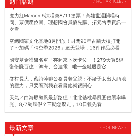
熱門話題
/ HOT ARTICLES /
魔力紅Maroon 5演唱會8/11搶票！高雄世運開唱時
間、票價座位圖、理想國會員優先購、拓元售票資訊一
次看
空總國家文化基地8月開放！封閉90年古蹟大樓打開
了…加碼「晴空季2026」這天登場，16件作品必看
國安基金護盤名單「存起來下次卡位」！279天買8檔
翻倍賺百億：鴻海、台達電...唯一金融股是它
眷村長大，蔡詩萍聊公務員老父親：不給子女出人頭地
的壓力，只要看到我在看書他就很開心
天氣／白海豚颱風最新路徑！北北基桃暴風圈侵襲率曝
光、8/7颱風假？三颱怎麼走，10日報先看
最新文章
/ HOT NEWS /