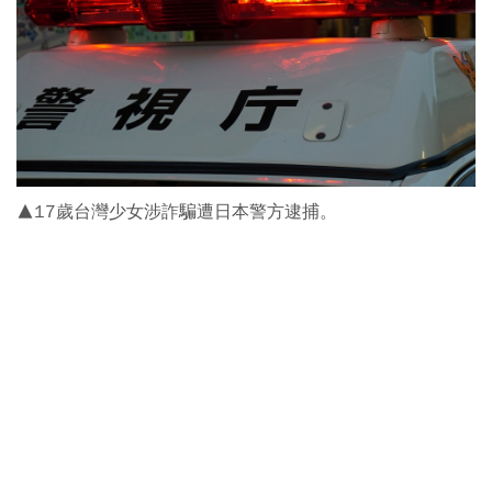
▲17歲台灣少女涉詐騙遭日本警方逮捕。