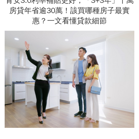
青安3.0利率補貼更好，「3+3年」千萬
房貸年省逾30萬！該買哪種房子最實
惠？一文看懂貸款細節