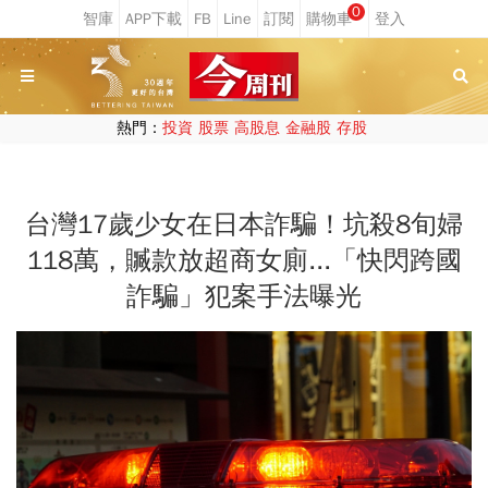
0
熱門：
投資
股票
高股息
金融股
存股
台灣17歲少女在日本詐騙！坑殺8旬婦
118萬，贓款放超商女廁...「快閃跨國
詐騙」犯案手法曝光